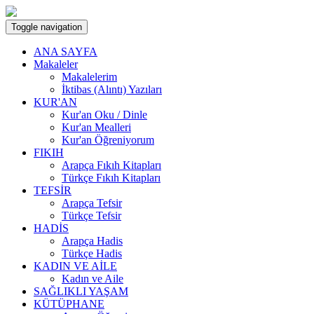
Toggle navigation
ANA SAYFA
Makaleler
Makalelerim
İktibas (Alıntı) Yazıları
KUR'AN
Kur'an Oku / Dinle
Kur'an Mealleri
Kur'an Öğreniyorum
FIKIH
Arapça Fıkıh Kitapları
Türkçe Fıkıh Kitapları
TEFSİR
Arapça Tefsir
Türkçe Tefsir
HADİS
Arapça Hadis
Türkçe Hadis
KADIN VE AİLE
Kadın ve Aile
SAĞLIKLI YAŞAM
KÜTÜPHANE