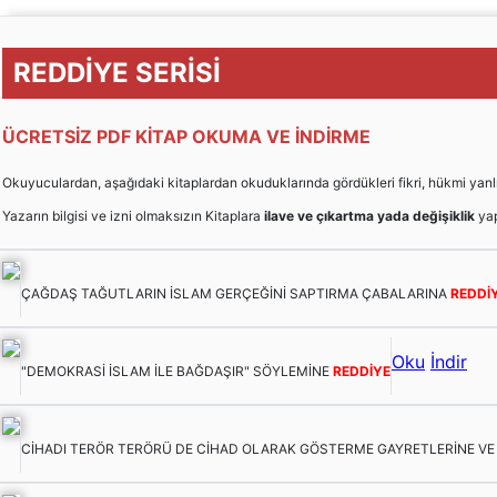
REDDİYE SERİSİ
ÜCRETSİZ PDF KİTAP OKUMA VE İNDİRME
Okuyuculardan, aşağıdaki kitaplardan okuduklarında gördükleri fikri, hükmi yanlışları
Yazarın bilgisi ve izni olmaksızın Kitaplara
ilave ve çıkartma yada değişiklik
yap
ÇAĞDAŞ TAĞUTLARIN İSLAM GERÇEĞİNİ SAPTIRMA ÇABALARINA
REDDİ
Oku
İndir
"DEMOKRASİ İSLAM İLE BAĞDAŞIR" SÖYLEMİNE
REDDİYE
CİHADI TERÖR TERÖRÜ DE CİHAD OLARAK GÖSTERME GAYRETLERİNE V