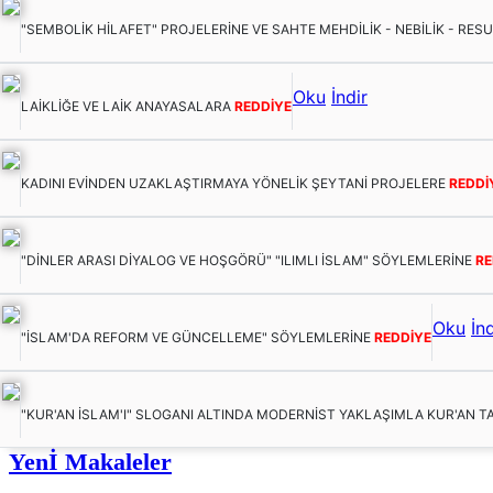
"SEMBOLİK HİLAFET" PROJELERİNE VE SAHTE MEHDİLİK - NEBİLİK - RES
Oku
İndir
LAİKLİĞE VE LAİK ANAYASALARA
REDDİYE
KADINI EVİNDEN UZAKLAŞTIRMAYA YÖNELİK ŞEYTANİ PROJELERE
REDDİ
"DİNLER ARASI DİYALOG VE HOŞGÖRÜ" "ILIMLI İSLAM" SÖYLEMLERİNE
RE
Oku
İnd
"İSLAM'DA REFORM VE GÜNCELLEME" SÖYLEMLERİNE
REDDİYE
"KUR'AN İSLAM'I" SLOGANI ALTINDA MODERNİST YAKLAŞIMLA KUR'AN T
Yenİ Makaleler