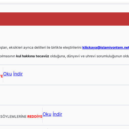
, eksikleri ayrıca delilleri ile birlikte eleştirilerini
kilickaya@islamiyontem.ne
ılmasının
kul hakkına tecavüz
olduğuna, dünyevi ve uhrevi sorumluluğunun oldu
Oku
İndir
YE
Oku
İndir
E SÖYLEMLERİNE
REDDİYE