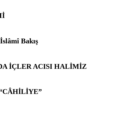
Mİ
 İslâmî Bakış
A İÇLER ACISI HALİMİZ
“CÂHİLİYE”