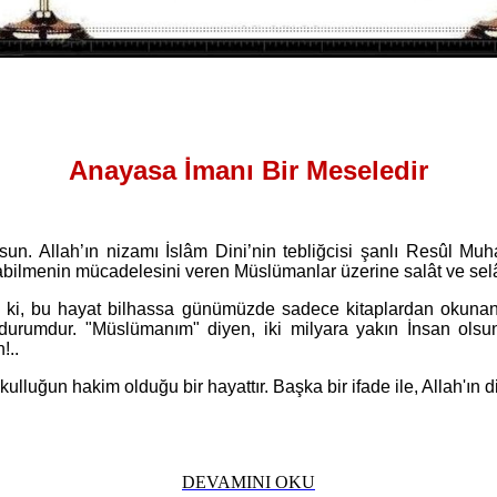
Anayasa İmanı Bir Meseledir
lsun. Allah’ın nizamı İslâm Dini’nin tebliğcisi şanlı Resûl 
olabilmenin mücadelesini veren Müslümanlar üzerine salât ve se
ki, bu hayat bilhassa günümüzde sadece kitaplardan okunan
 durumdur. "Müslümanım" diyen, iki milyara yakın İnsan olsun
!..
uğun hakim olduğu bir hayattır. Başka bir ifade ile, Allah'ın din
DEVAMINI OKU