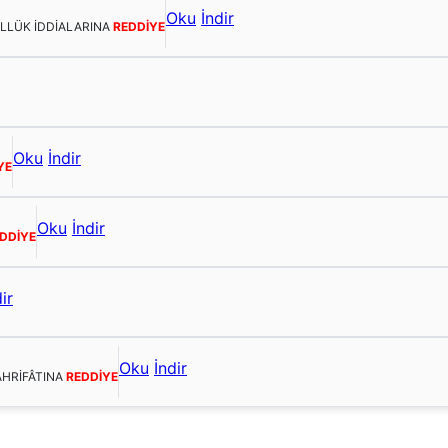
Oku
İndir
ULLÜK İDDİALARINA
REDDİYE
Oku
İndir
YE
Oku
İndir
DDİYE
ir
Oku
İndir
AHRİFÂTINA
REDDİYE