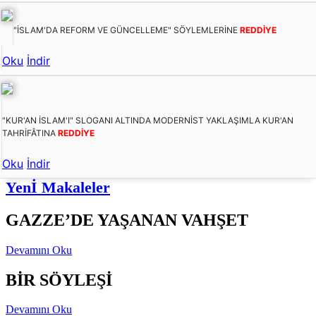
"İSLAM'DA REFORM VE GÜNCELLEME" SÖYLEMLERİNE
REDDİYE
Oku
İndir
"KUR'AN İSLAM'I" SLOGANI ALTINDA MODERNİST YAKLAŞIMLA KUR'AN
TAHRİFÂTINA
REDDİYE
Oku
İndir
Yenİ Makaleler
GAZZE’DE YAŞANAN VAHŞET
Devamını Oku
BİR SÖYLEŞİ
Devamını Oku