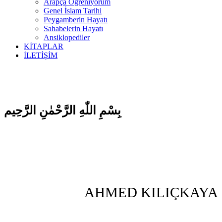
Arapça Öğreniyorum
Genel İslam Tarihi
Peygamberin Hayatı
Sahabelerin Hayatı
Ansiklopediler
KİTAPLAR
İLETİŞİM
بِسْمِ اللّٰهِ الرَّحْمٰنِ الرَّحِيم
AHMED KILIÇKAYA