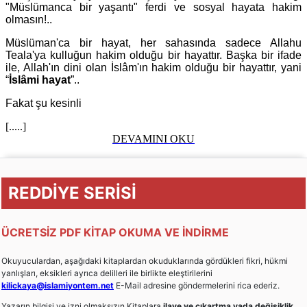
"Müslümanca bir yaşantı" ferdi ve sosyal hayata hakim
olmasın!..
Müslüman'ca bir hayat, her sahasında sadece Allahu
Teala'ya kulluğun hakim olduğu bir hayattır. Başka bir ifade
ile, Allah'ın dini olan İslâm'ın hakim olduğu bir hayattır, yani
“
İslâmi hayat
”..
Fakat şu kesinli
[.....]
DEVAMINI OKU
REDDİYE SERİSİ
ÜCRETSİZ PDF KİTAP OKUMA VE İNDİRME
Okuyuculardan, aşağıdaki kitaplardan okuduklarında gördükleri fikri, hükmi
yanlışları, eksikleri ayrıca delilleri ile birlikte eleştirilerini
kilickaya@islamiyontem.net
E-Mail adresine göndermelerini rica ederiz.
Yazarın bilgisi ve izni olmaksızın Kitaplara
ilave ve çıkartma yada değişiklik