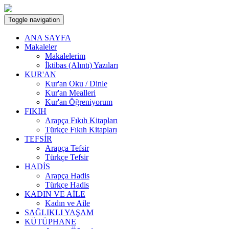
Toggle navigation
ANA SAYFA
Makaleler
Makalelerim
İktibas (Alıntı) Yazıları
KUR'AN
Kur'an Oku / Dinle
Kur'an Mealleri
Kur'an Öğreniyorum
FIKIH
Arapça Fıkıh Kitapları
Türkçe Fıkıh Kitapları
TEFSİR
Arapça Tefsir
Türkçe Tefsir
HADİS
Arapça Hadis
Türkçe Hadis
KADIN VE AİLE
Kadın ve Aile
SAĞLIKLI YAŞAM
KÜTÜPHANE