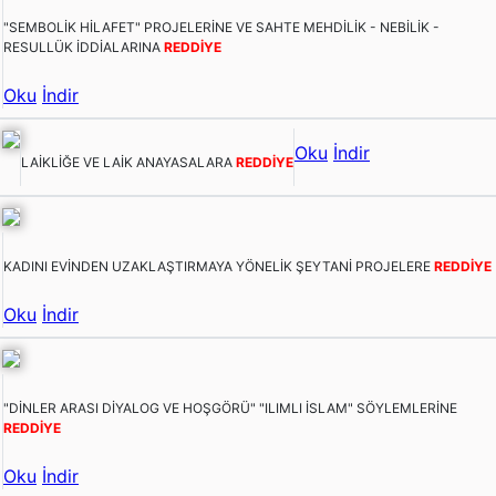
"SEMBOLİK HİLAFET" PROJELERİNE VE SAHTE MEHDİLİK - NEBİLİK -
RESULLÜK İDDİALARINA
REDDİYE
Oku
İndir
Oku
İndir
LAİKLİĞE VE LAİK ANAYASALARA
REDDİYE
KADINI EVİNDEN UZAKLAŞTIRMAYA YÖNELİK ŞEYTANİ PROJELERE
REDDİYE
Oku
İndir
"DİNLER ARASI DİYALOG VE HOŞGÖRÜ" "ILIMLI İSLAM" SÖYLEMLERİNE
REDDİYE
Oku
İndir