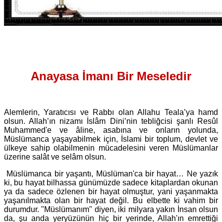
Anayasa İmanı Bir Meseledir
Alemlerin, Yaratıcısı ve Rabbı olan Allahu Teala’ya hamd
olsun. Allah’ın nizamı İslâm Dini’nin tebliğcisi şanlı Resûl
Muhammed'e ve âline, asabına ve onların yolunda,
Müslümanca yaşayabilmek için, İslami bir toplum, devlet ve
ülkeye sahip olabilmenin mücadelesini veren Müslümanlar
üzerine salât ve selâm olsun.
Müslümanca bir yaşantı, Müslüman'ca bir hayat… Ne yazık
ki, bu hayat bilhassa günümüzde sadece kitaplardan okunan
ya da sadece özlenen bir hayat olmuştur, yani yaşanmakta
yaşanılmakta olan bir hayat değil. Bu elbette ki vahim bir
durumdur. "Müslümanım" diyen, iki milyara yakın İnsan olsun
da, şu anda yeryüzünün hiç bir yerinde, Allah'ın emrettiği