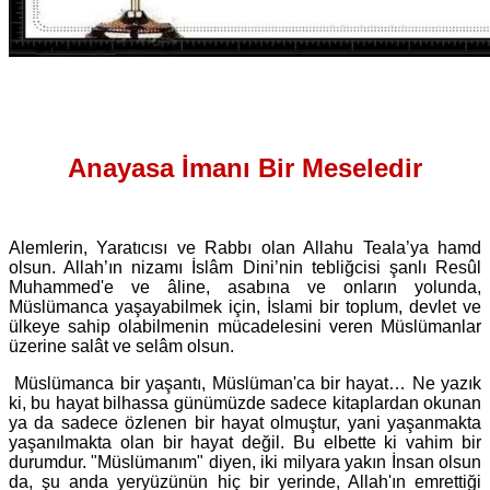
Anayasa İmanı Bir Meseledir
Alemlerin, Yaratıcısı ve Rabbı olan Allahu Teala’ya hamd
olsun. Allah’ın nizamı İslâm Dini’nin tebliğcisi şanlı Resûl
Muhammed'e ve âline, asabına ve onların yolunda,
Müslümanca yaşayabilmek için, İslami bir toplum, devlet ve
ülkeye sahip olabilmenin mücadelesini veren Müslümanlar
üzerine salât ve selâm olsun.
Müslümanca bir yaşantı, Müslüman'ca bir hayat… Ne yazık
ki, bu hayat bilhassa günümüzde sadece kitaplardan okunan
ya da sadece özlenen bir hayat olmuştur, yani yaşanmakta
yaşanılmakta olan bir hayat değil. Bu elbette ki vahim bir
durumdur. "Müslümanım" diyen, iki milyara yakın İnsan olsun
da, şu anda yeryüzünün hiç bir yerinde, Allah'ın emrettiği