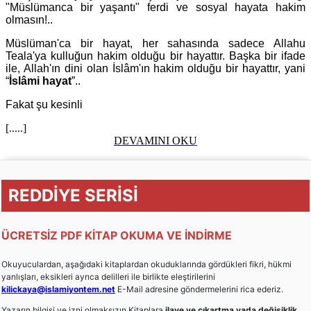
"Müslümanca bir yaşantı" ferdi ve sosyal hayata hakim
olmasın!..
Müslüman'ca bir hayat, her sahasında sadece Allahu
Teala'ya kulluğun hakim olduğu bir hayattır. Başka bir ifade
ile, Allah'ın dini olan İslâm'ın hakim olduğu bir hayattır, yani
“
İslâmi hayat
”..
Fakat şu kesinli
[.....]
DEVAMINI OKU
REDDİYE SERİSİ
ÜCRETSİZ PDF KİTAP OKUMA VE İNDİRME
Okuyuculardan, aşağıdaki kitaplardan okuduklarında gördükleri fikri, hükmi
yanlışları, eksikleri ayrıca delilleri ile birlikte eleştirilerini
kilickaya@islamiyontem.net
E-Mail adresine göndermelerini rica ederiz.
Yazarın bilgisi ve izni olmaksızın Kitaplara
ilave ve çıkartma yada değişiklik