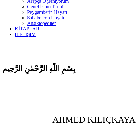
Arapça Öğreniyorum
Genel İslam Tarihi
Peygamberin Hayatı
Sahabelerin Hayatı
Ansiklopediler
KİTAPLAR
İLETİŞİM
بِسْمِ اللّٰهِ الرَّحْمٰنِ الرَّحِيم
AHMED KILIÇKAYA