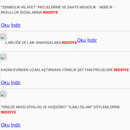
"SEMBOLİK HİLAFET" PROJELERİNE VE SAHTE MEHDİLİK - NEBİLİK -
RESULLÜK İDDİALARINA
REDDİYE
Oku
İndir
Oku
İndir
LAİKLİĞE VE LAİK ANAYASALARA
REDDİYE
KADINI EVİNDEN UZAKLAŞTIRMAYA YÖNELİK ŞEYTANİ PROJELERE
REDDİYE
Oku
İndir
"DİNLER ARASI DİYALOG VE HOŞGÖRÜ" "ILIMLI İSLAM" SÖYLEMLERİNE
REDDİYE
Oku
İndir