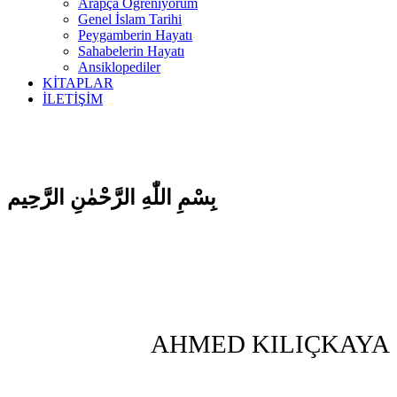
Arapça Öğreniyorum
Genel İslam Tarihi
Peygamberin Hayatı
Sahabelerin Hayatı
Ansiklopediler
KİTAPLAR
İLETİŞİM
بِسْمِ اللّٰهِ الرَّحْمٰنِ الرَّحِيم
AHMED KILIÇKAYA