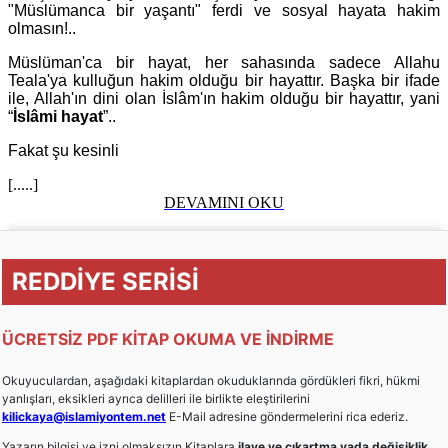
"Müslümanca bir yaşantı" ferdi ve sosyal hayata hakim
olmasın!..
Müslüman'ca bir hayat, her sahasında sadece Allahu
Teala'ya kulluğun hakim olduğu bir hayattır. Başka bir ifade
ile, Allah'ın dini olan İslâm'ın hakim olduğu bir hayattır, yani
“
İslâmi hayat
”..
Fakat şu kesinli
[.....]
DEVAMINI OKU
REDDİYE SERİSİ
ÜCRETSİZ PDF KİTAP OKUMA VE İNDİRME
Okuyuculardan, aşağıdaki kitaplardan okuduklarında gördükleri fikri, hükmi
yanlışları, eksikleri ayrıca delilleri ile birlikte eleştirilerini
kilickaya@islamiyontem.net
E-Mail adresine göndermelerini rica ederiz.
Yazarın bilgisi ve izni olmaksızın Kitaplara
ilave ve çıkartma yada değişiklik