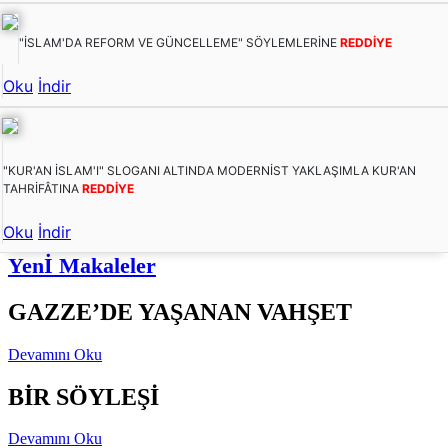
"İSLAM'DA REFORM VE GÜNCELLEME" SÖYLEMLERİNE
REDDİYE
Oku
İndir
"KUR'AN İSLAM'I" SLOGANI ALTINDA MODERNİST YAKLAŞIMLA KUR'AN
TAHRİFÂTINA
REDDİYE
Oku
İndir
Yenİ Makaleler
GAZZE’DE YAŞANAN VAHŞET
Devamını Oku
BİR SÖYLEŞİ
Devamını Oku