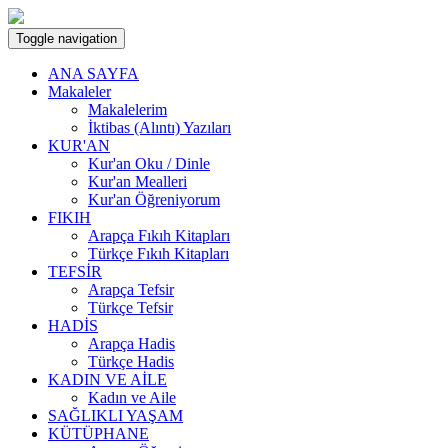
Toggle navigation
ANA SAYFA
Makaleler
Makalelerim
İktibas (Alıntı) Yazıları
KUR'AN
Kur'an Oku / Dinle
Kur'an Mealleri
Kur'an Öğreniyorum
FIKIH
Arapça Fıkıh Kitapları
Türkçe Fıkıh Kitapları
TEFSİR
Arapça Tefsir
Türkçe Tefsir
HADİS
Arapça Hadis
Türkçe Hadis
KADIN VE AİLE
Kadın ve Aile
SAĞLIKLI YAŞAM
KÜTÜPHANE