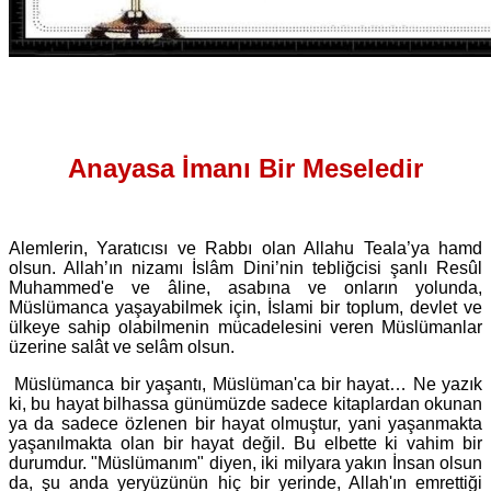
Anayasa İmanı Bir Meseledir
Alemlerin, Yaratıcısı ve Rabbı olan Allahu Teala’ya hamd
olsun. Allah’ın nizamı İslâm Dini’nin tebliğcisi şanlı Resûl
Muhammed'e ve âline, asabına ve onların yolunda,
Müslümanca yaşayabilmek için, İslami bir toplum, devlet ve
ülkeye sahip olabilmenin mücadelesini veren Müslümanlar
üzerine salât ve selâm olsun.
Müslümanca bir yaşantı, Müslüman'ca bir hayat… Ne yazık
ki, bu hayat bilhassa günümüzde sadece kitaplardan okunan
ya da sadece özlenen bir hayat olmuştur, yani yaşanmakta
yaşanılmakta olan bir hayat değil. Bu elbette ki vahim bir
durumdur. "Müslümanım" diyen, iki milyara yakın İnsan olsun
da, şu anda yeryüzünün hiç bir yerinde, Allah'ın emrettiği