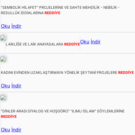
"SEMBOLİK HİLAFET" PROJELERİNE VE SAHTE MEHDİLİK - NEBİLİK -
RESULLÜK İDDİALARINA
REDDİYE
Oku
İndir
Oku
İndir
LAİKLİĞE VE LAİK ANAYASALARA
REDDİYE
KADINI EVİNDEN UZAKLAŞTIRMAYA YÖNELİK ŞEYTANİ PROJELERE
REDDİYE
Oku
İndir
"DİNLER ARASI DİYALOG VE HOŞGÖRÜ" "ILIMLI İSLAM" SÖYLEMLERİNE
REDDİYE
Oku
İndir