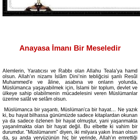
Anayasa İmanı Bir Meseledir
Alemlerin, Yaratıcısı ve Rabbı olan Allahu Teala’ya hamd
olsun. Allah’ın nizamı İslâm Dini’nin tebliğcisi şanlı Resûl
Muhammed'e ve âline, asabına ve onların yolunda,
Müslümanca yaşayabilmek için, İslami bir toplum, devlet ve
ülkeye sahip olabilmenin mücadelesini veren Müslümanlar
üzerine salât ve selâm olsun.
Müslümanca bir yaşantı, Müslüman'ca bir hayat… Ne yazık
ki, bu hayat bilhassa günümüzde sadece kitaplardan okunan
ya da sadece özlenen bir hayat olmuştur, yani yaşanmakta
yaşanılmakta olan bir hayat değil. Bu elbette ki vahim bir
durumdur. "Müslümanım" diyen, iki milyara yakın İnsan olsun
da, şu anda yeryüzünün hiç bir yerinde, Allah'ın emrettiği