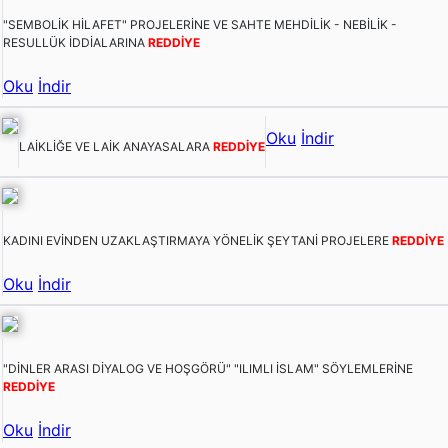
"SEMBOLİK HİLAFET" PROJELERİNE VE SAHTE MEHDİLİK - NEBİLİK -
RESULLÜK İDDİALARINA
REDDİYE
Oku
İndir
Oku
İndir
LAİKLİĞE VE LAİK ANAYASALARA
REDDİYE
KADINI EVİNDEN UZAKLAŞTIRMAYA YÖNELİK ŞEYTANİ PROJELERE
REDDİYE
Oku
İndir
"DİNLER ARASI DİYALOG VE HOŞGÖRÜ" "ILIMLI İSLAM" SÖYLEMLERİNE
REDDİYE
Oku
İndir