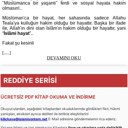
"Müslümanca bir yaşantı" ferdi ve sosyal hayata hakim
olmasın!..
Müslüman'ca bir hayat, her sahasında sadece Allahu
Teala'ya kulluğun hakim olduğu bir hayattır. Başka bir ifade
ile, Allah'ın dini olan İslâm'ın hakim olduğu bir hayattır, yani
“
İslâmi hayat
”..
Fakat şu kesinli
[.....]
DEVAMINI OKU
REDDİYE SERİSİ
ÜCRETSİZ PDF KİTAP OKUMA VE İNDİRME
Okuyuculardan, aşağıdaki kitaplardan okuduklarında gördükleri fikri, hükmi
yanlışları, eksikleri ayrıca delilleri ile birlikte eleştirilerini
kilickaya@islamiyontem.net
E-Mail adresine göndermelerini rica ederiz.
Yazarın bilgisi ve izni olmaksızın Kitaplara
ilave ve çıkartma yada değişiklik