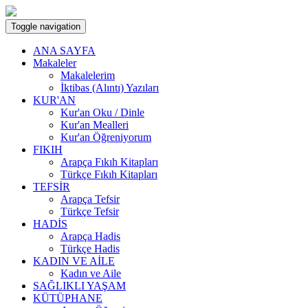
Toggle navigation
ANA SAYFA
Makaleler
Makalelerim
İktibas (Alıntı) Yazıları
KUR'AN
Kur'an Oku / Dinle
Kur'an Mealleri
Kur'an Öğreniyorum
FIKIH
Arapça Fıkıh Kitapları
Türkçe Fıkıh Kitapları
TEFSİR
Arapça Tefsir
Türkçe Tefsir
HADİS
Arapça Hadis
Türkçe Hadis
KADIN VE AİLE
Kadın ve Aile
SAĞLIKLI YAŞAM
KÜTÜPHANE