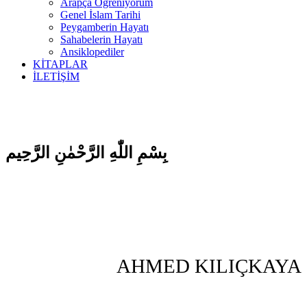
Arapça Öğreniyorum
Genel İslam Tarihi
Peygamberin Hayatı
Sahabelerin Hayatı
Ansiklopediler
KİTAPLAR
İLETİŞİM
بِسْمِ اللّٰهِ الرَّحْمٰنِ الرَّحِيم
AHMED KILIÇKAYA