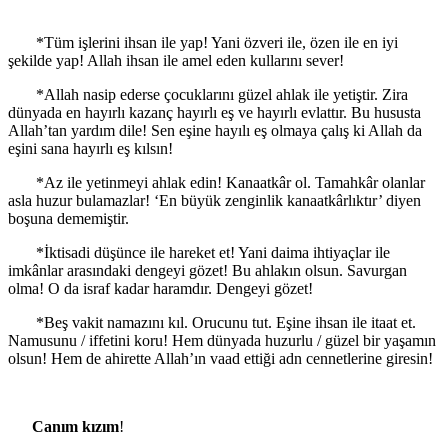
*Tüm işlerini ihsan ile yap! Yani özveri ile, özen ile en iyi
şekilde yap! Allah ihsan ile amel eden kullarını sever!
*Allah nasip ederse çocuklarını güzel ahlak ile yetiştir. Zira
dünyada en hayırlı kazanç hayırlı eş ve hayırlı evlattır. Bu hususta
Allah’tan yardım dile! Sen eşine hayılı eş olmaya çalış ki Allah da
eşini sana hayırlı eş kılsın!
*Az ile yetinmeyi ahlak edin! Kanaatkâr ol. Tamahkâr olanlar
asla huzur bulamazlar! ‘En büyük zenginlik kanaatkârlıktır’ diyen
boşuna dememiştir.
*İktisadi düşünce ile hareket et! Yani daima ihtiyaçlar ile
imkânlar arasındaki dengeyi gözet! Bu ahlakın olsun. Savurgan
olma! O da israf kadar haramdır. Dengeyi gözet!
*Beş vakit namazını kıl. Orucunu tut. Eşine ihsan ile itaat et.
Namusunu / iffetini koru! Hem dünyada huzurlu / güzel bir yaşamın
olsun! Hem de ahirette Allah’ın vaad ettiği adn cennetlerine giresin!
Canım kızım
!