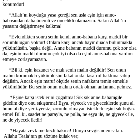
konumdur!
*Allah’ın koyduğu yasa gereği sen asla eşin için anne-
babasından daha önemli ve öncelikli olamazsın. Sakın Allah’ın
yasasını değiştirmeye kalkma!
*Evlendikten sonra senin kendi anne-babana karşı maddi bir
sorumluluğun yoktur! Onlara karşı ancak hayır duada bulunmakla
yükümlüsün, başka değil. Anne babanın maddi durumu çok zor olsa
da, eşinin maddi durumu çok iyi olsa da eşini anne-babana yardım
etmeye zorlayamazsın.
*Bil ki, eşin kazancı ve malı senin malın değildir! Sen onun
malını korumakla yükümlüsün fakat onda tasarruf hakkına sahip
değilsin. Ancak eşin maruf ölçüde senin nafakanı temin etmekle
yükümlüdür. Bu senin onun malına ortak olman anlamına gelmez.
*Eşine karşı isteklerini çoğaltma! Sık sık anne-babamgile
gidelim diye onu sıkıştırma! Eşya, yiyecek ve giyeceklerde şunu al,
bunu al diye yerli-yersiz, zorunlu olmayan isteklerle eşini sık boğaz
etme! Bil ki, saadet ne parayla, ne pulla, ne eşya ile, ne giyecek ile,
ne de yiyecek iledir!
*Hayata zevk merkezli bakma! Dünya sevgisinden sakın.
Allahu Teala’nın şu sözüne kulak ver;