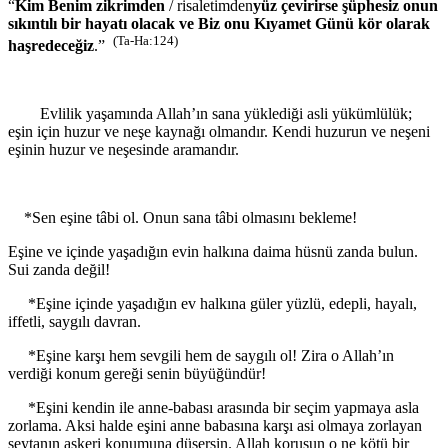
“
Kim Benim zikrimden
/ risaletimden
yüz çevirirse şüphesiz onun
sıkıntılı bir hayatı olacak ve Biz onu Kıyamet Günü kör olarak
(Ta-Ha:124)
haşredeceğiz
.”
Evlilik yaşamında Allah’ın sana yüklediği asli yükümlülük;
eşin için huzur ve neşe kaynağı olmandır. Kendi huzurun ve neşeni
eşinin huzur ve neşesinde aramandır.
*Sen eşine tâbi ol. Onun sana tâbi olmasını bekleme!
Eşine ve içinde yaşadığın evin halkına daima hüsnü zanda bulun.
Sui zanda değil!
*Eşine içinde yaşadığın ev halkına güler yüzlü, edepli, hayalı,
iffetli, saygılı davran.
*Eşine karşı hem sevgili hem de saygılı ol! Zira o Allah’ın
verdiği konum gereği senin büyüğündür!
*Eşini kendin ile anne-babası arasında bir seçim yapmaya asla
zorlama. Aksi halde eşini anne babasına karşı asi olmaya zorlayan
şeytanın askeri konumuna düşersin. Allah korusun o ne kötü bir