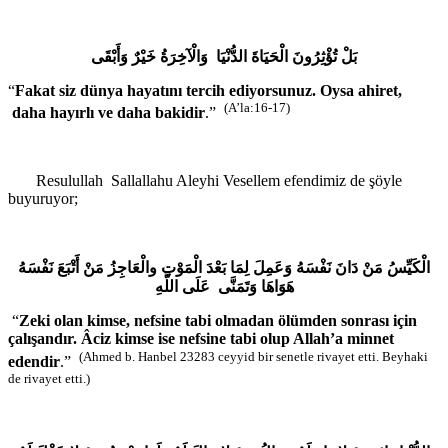
بَلْ تُؤْثِرُونَ الْحَيَاةَ الدُّنْيَا وَالْآخِرَةُ خَيْرٌ وَأَبْقَى
“
Fakat siz dünya hayatını tercih ediyorsunuz.
Oysa ahiret,
(A’la:16-17)
daha hayırlı ve daha bakidir
.”
Resulullah Sallallahu Aleyhi Vesellem efendimiz de şöyle
buyuruyor;
الْكَيِّسُ مَنْ دَانَ نَفْسَهُ وَعَمِلَ لِمَا بَعْدَ الْمَوْتِ والْعَاجِزُ مَنْ أَتْبَعَ نَفْسَهُ
هَوَاهَا وَتَمَنَّى عَلَى اللَّهِ
“
Zeki olan kimse, nefsine tabi olmadan ölümden sonrası için
çalışandır.
Âciz kimse ise nefsine tabi olup Allah’a minnet
(Ahmed b. Hanbel 23283 ceyyid bir senetle rivayet etti.
Beyhaki
edendir
.”
de rivayet etti.)