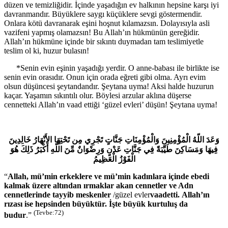
düzen ve temizliğidir. İçinde yaşadığın ev halkının hepsine karşı iyi
davranmandır. Büyüklere saygı küçüklere sevgi göstermendir.
Onlara kötü davranarak eşini hoşnut kılamazsın. Dolayısıyla asli
vazifeni yapmış olamazsın! Bu Allah’ın hükmünün gereğidir.
Allah’ın hükmüne içinde bir sıkıntı duymadan tam teslimiyetle
teslim ol ki, huzur bulasın!
*Senin evin eşinin yaşadığı yerdir. O anne-babası ile birlikte ise
senin evin orasıdır. Onun için orada eğreti gibi olma. Ayrı evim
olsun düşüncesi şeytandandır. Şeytana uyma! Aksi halde huzurun
kaçar. Yaşamın sıkıntılı olur. Böylesi arzular aklına düşerse
cennetteki Allah’ın vaad ettiği ‘güzel evleri’ düşün! Şeytana uyma!
وَعَدَ اللّهُ الْمُؤْمِنِينَ وَالْمُؤْمِنَاتِ جَنَّاتٍ تَجْرِي مِن تَحْتِهَا الأَنْهَارُ خَالِدِينَ
فِيهَا وَمَسَاكِنَ طَيِّبَةً فِي جَنَّاتِ عَدْنٍ وَرِضْوَانٌ مِّنَ اللّهِ أَكْبَرُ ذَلِكَ هُوَ
الْفَوْزُ الْعَظِيمُ
“
Allah, mü’min erkeklere ve mü’min kadınlara içinde ebedi
kalmak üzere altından ırmaklar akan cennetler ve Adn
cennetlerinde tayyib meskenler
/güzel evler
vaadetti.
Allah’ın
rızası ise hepsinden büyüktür. İşte büyük kurtuluş da
(Tevbe
:
72)
budur
.”