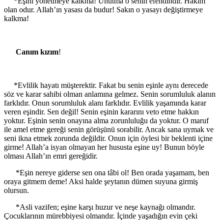
*Eşini yönetmeye kalkma! Unutma o senin efendindir. Hakim
olan odur. Allah’ın yasası da budur! Sakın o yasayı değiştirmeye
kalkma!
Canım kızım
!
*Evlilik hayatı müşterektir. Fakat bu senin eşinle aynı derecede
söz ve karar sahibi olman anlamına gelmez. Senin sorumluluk alanın
farklıdır. Onun sorumluluk alanı farklıdır. Evlilik yaşamında karar
veren eşindir. Sen değil! Senin eşinin kararını veto etme hakkın
yoktur. Eşinin senin onayına alma zorunluluğu da yoktur. O maruf
ile amel etme gereği senin görüşünü sorabilir. Ancak sana uymak ve
seni ikna etmek zorunda değildir. Onun için öylesi bir beklenti içine
girme! Allah’a isyan olmayan her hususta eşine uy! Bunun böyle
olması Allah’ın emri gereğidir.
*Eşin nereye giderse sen ona tâbi ol! Ben orada yaşamam, ben
oraya gitmem deme! Aksi halde şeytanın dümen suyuna girmiş
olursun.
*Asli vazifen; eşine karşı huzur ve neşe kaynağı olmandır.
Çocuklarının mürebbiyesi olmandır. İçinde yaşadığın evin çeki