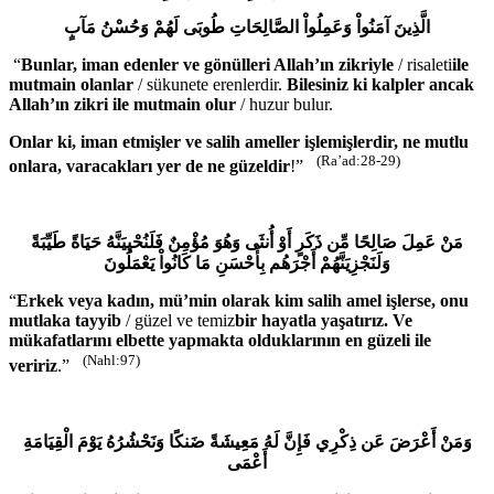
الَّذِينَ آمَنُواْ وَعَمِلُواْ الصَّالِحَاتِ طُوبَى لَهُمْ وَحُسْنُ مَآبٍ
“
Bunlar, iman edenler ve gönülleri Allah’ın zikriyle
/ risaleti
ile
mutmain olanlar
/ sükunete erenlerdir.
Bilesiniz ki kalpler ancak
Allah’ın zikri ile mutmain olur
/ huzur bulur.
Onlar ki, iman etmişler ve salih ameller işlemişlerdir, ne mutlu
(Ra’ad:28-29)
onlara, varacakları yer de ne güzeldir
!”
مَنْ عَمِلَ صَالِحًا مِّن ذَكَرٍ أَوْ أُنثَى وَهُوَ مُؤْمِنٌ فَلَنُحْيِيَنَّهُ حَيَاةً طَيِّبَةً
وَلَنَجْزِيَنَّهُمْ أَجْرَهُم بِأَحْسَنِ مَا كَانُواْ يَعْمَلُونَ
“
Erkek veya kadın, mü’min olarak kim salih amel işlerse, onu
mutlaka tayyib
/ güzel ve temiz
bir hayatla yaşatırız. Ve
mükafatlarını elbette yapmakta olduklarının en güzeli ile
(Nahl:97)
veririz
.”
وَمَنْ أَعْرَضَ عَن ذِكْرِي فَإِنَّ لَهُ مَعِيشَةً ضَنكًا وَنَحْشُرُهُ يَوْمَ الْقِيَامَةِ
أَعْمَى