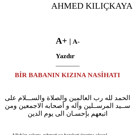
AHMED KILIÇKAYA
A+
|
A-
Yazdır
BİR BABANIN KIZINA NASİHATI
الحمد لله رب العالمين والصلاة والســـلام على
ســيد المرســلين وآله و أصحابه الاجمعين ومن
اتبعهم بإحسـان الى يوم الدين