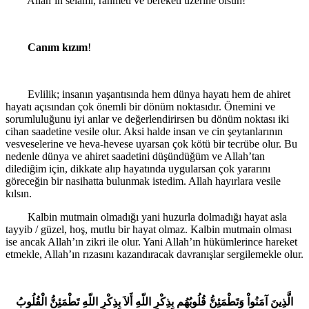
Allah’ın selamı, rahmeti ve bereketi üzerine olsun!
Canım kızım
!
Evlilik; insanın yaşantısında hem dünya hayatı hem de ahiret
hayatı açısından çok önemli bir dönüm noktasıdır. Önemini ve
sorumluluğunu iyi anlar ve değerlendirirsen bu dönüm noktası iki
cihan saadetine vesile olur. Aksi halde insan ve cin şeytanlarının
vesveselerine ve heva-hevese uyarsan çok kötü bir tecrübe olur. Bu
nedenle dünya ve ahiret saadetini düşündüğüm ve Allah’tan
dilediğim için, dikkate alıp hayatında uygularsan çok yararını
göreceğin bir nasihatta bulunmak istedim. Allah hayırlara vesile
kılsın.
Kalbin mutmain olmadığı yani huzurla dolmadığı hayat asla
tayyib / güzel, hoş, mutlu bir hayat olmaz. Kalbin mutmain olması
ise ancak Allah’ın zikri ile olur. Yani Allah’ın hükümlerince hareket
etmekle, Allah’ın rızasını kazandıracak davranışlar sergilemekle olur.
الَّذِينَ آمَنُواْ وَتَطْمَئِنُّ قُلُوبُهُم بِذِكْرِ اللّهِ أَلاَ بِذِكْرِ اللّهِ تَطْمَئِنُّ الْقُلُوبُ