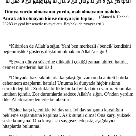
الدُّنْيَا دَارُ مَنْ لا دَارَ لَهُ وَمَالُ مَنْ لا مَالَ لَهُ وَلَهَا يَجْمَعُ مَنْ لا عَقْلَ لَهُ
“
Dünya yurdu olmayanın yurdu, malı olmayanın malıdır.
(Ahmed b. Hanbel
Ancak aklı olmayan kimse dünya için toplar
.”
23283 ceyyid bir senetle rivayet etti. Beyhaki de rivayet etti.)
*Kibirden de Allah’a sığın. Yani ben merkezli / bencil/ kendisini
beğenmişlik / gösteriş düşkünü olmaktan Allah’a sığın!
*Şeytan dünya süslerine dikkatini çektiği zaman ahireti hatırla,
cennet nimetlerini hatırla.!
*Dünyada bazı sıkıntılarla karşılaştığın zaman da ahireti hatırla
cehennem azaplarını hatırla! Unutma ki dünyada hiçbir sıkıntı
sürekli değildir. Zorlukla birlikte bir kolaylık daima vardır. Sıkıntılar
imtihan içindir. Zor durumlarda sadece Allah’a sığın. O’ndan yardım
dile. Allah sabredenlerle beraberdir!
*Eşine karşı içtenlikle iyi davran. İyi davranışının karşılığını
bekleme saplantısına kapılma!. Asık suratlı olma! Ona karşı yüksek
sesle konuşma! Ona karşı asla saygısız, edepsiz, aşağılayıcı
hitaplarda bulunma!