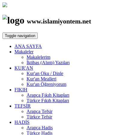
www.islamiyontem.net
Toggle navigation
ANA SAYFA
Makaleler
Makalelerim
İktibas (Alıntı) Yazıları
KUR'AN
Kur'an Oku / Dinle
Kur'an Mealleri
Kur'an Öğreniyorum
FIKIH
Arapça Fıkıh Kitapları
Türkçe Fıkıh Kitapları
TEFSİR
Arapça Tefsir
Türkçe Tefsir
HADİS
Arapça Hadis
Türkçe Hadis