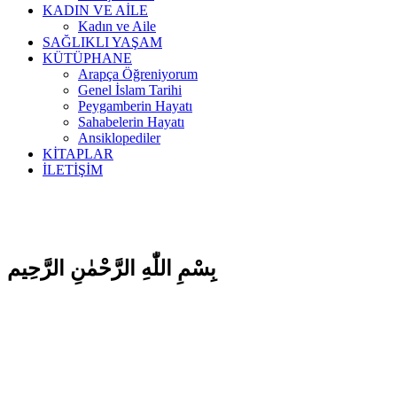
KADIN VE AİLE
Kadın ve Aile
SAĞLIKLI YAŞAM
KÜTÜPHANE
Arapça Öğreniyorum
Genel İslam Tarihi
Peygamberin Hayatı
Sahabelerin Hayatı
Ansiklopediler
KİTAPLAR
İLETİŞİM
بِسْمِ اللّٰهِ الرَّحْمٰنِ الرَّحِيم