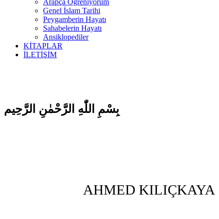
Arapça Öğreniyorum
Genel İslam Tarihi
Peygamberin Hayatı
Sahabelerin Hayatı
Ansiklopediler
KİTAPLAR
İLETİŞİM
بِسْمِ اللّٰهِ الرَّحْمٰنِ الرَّحِيم
AHMED KILIÇKAYA