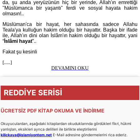
da, şu anda yeryüzünün hiç bir yerinde, Allah'ın emrettiği
"Müslümanca bir yaşantı" ferdi ve sosyal hayata hakim
olmasın!..
Müslüman'ca bir hayat, her sahasında sadece Allahu
Teala'ya kulluğun hakim olduğu bir hayattır. Başka bir ifade
ile, Allah'ın dini olan İslâm'ın hakim olduğu bir hayattır, yani
“
İslâmi hayat
”..
Fakat şu kesinli
[.....]
DEVAMINI OKU
REDDİYE SERİSİ
ÜCRETSİZ PDF KİTAP OKUMA VE İNDİRME
Okuyuculardan, aşağıdaki kitaplardan okuduklarında gördükleri fikri, hükmi
yanlışları, eksikleri ayrıca delilleri ile birlikte eleştirilerini
kilickaya@islamiyontem.net
E-Mail adresine göndermelerini rica ederiz.