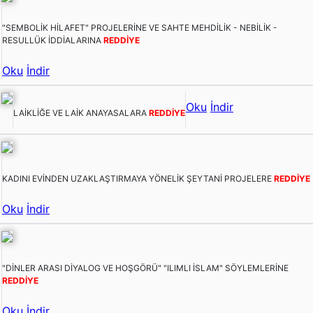
"SEMBOLİK HİLAFET" PROJELERİNE VE SAHTE MEHDİLİK - NEBİLİK -
RESULLÜK İDDİALARINA
REDDİYE
Oku
İndir
Oku
İndir
LAİKLİĞE VE LAİK ANAYASALARA
REDDİYE
KADINI EVİNDEN UZAKLAŞTIRMAYA YÖNELİK ŞEYTANİ PROJELERE
REDDİYE
Oku
İndir
"DİNLER ARASI DİYALOG VE HOŞGÖRÜ" "ILIMLI İSLAM" SÖYLEMLERİNE
REDDİYE
Oku
İndir