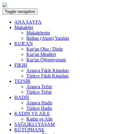
Toggle navigation
ANA SAYFA
Makaleler
Makalelerim
İktibas (Alıntı) Yazıları
KUR'AN
Kur'an Oku / Dinle
Kur'an Mealleri
Kur'an Öğreniyorum
FIKIH
Arapça Fıkıh Kitapları
Türkçe Fıkıh Kitapları
TEFSİR
Arapça Tefsir
Türkçe Tefsir
HADİS
Arapça Hadis
Türkçe Hadis
KADIN VE AİLE
Kadın ve Aile
SAĞLIKLI YAŞAM
KÜTÜPHANE