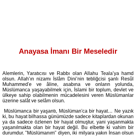
Anayasa İmanı Bir Meseledir
Alemlerin, Yaratıcısı ve Rabbı olan Allahu Teala’ya hamd
olsun. Allah’ın nizamı İslâm Dini’nin tebliğcisi şanlı Resûl
Muhammed'e ve âline, asabına ve onların yolunda,
Müslümanca yaşayabilmek için, İslami bir toplum, devlet ve
ülkeye sahip olabilmenin mücadelesini veren Müslümanlar
üzerine salât ve selâm olsun.
Müslümanca bir yaşantı, Müslüman'ca bir hayat… Ne yazık
ki, bu hayat bilhassa günümüzde sadece kitaplardan okunan
ya da sadece özlenen bir hayat olmuştur, yani yaşanmakta
yaşanılmakta olan bir hayat değil. Bu elbette ki vahim bir
durumdur. "Müslümanım" diyen, iki milyara yakın İnsan olsun