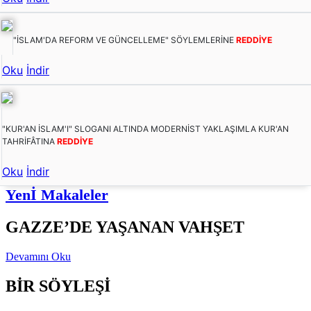
"İSLAM'DA REFORM VE GÜNCELLEME" SÖYLEMLERİNE
REDDİYE
Oku
İndir
"KUR'AN İSLAM'I" SLOGANI ALTINDA MODERNİST YAKLAŞIMLA KUR'AN
TAHRİFÂTINA
REDDİYE
Oku
İndir
Yenİ Makaleler
GAZZE’DE YAŞANAN VAHŞET
Devamını Oku
BİR SÖYLEŞİ