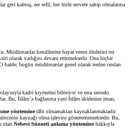
eri kalmış, ser sefil, her türlü servete sahip olmalarına
r. Müslümanlar kendilerine hayat veren dinlerini mi
ksiri olarak varlığını devam ettirmektedir. Ona hiçbir
 O halde, bugün müslümanlar genel olarak neden ondan
olayısıyla kadri kıymetini bilmiyor ve ona sımsıkı
orlar. Bu, İslâm’a bağlanma yani İslâm akidesine iman,
nme yöntemine
tâbi olmamaktan kaynaklanmaktadır.
şüncenin kaynağı olma işlevini gösterememektedir. Bu,
ı olan
Nebevi Sünneti anlama yöntemine
hakkıyla