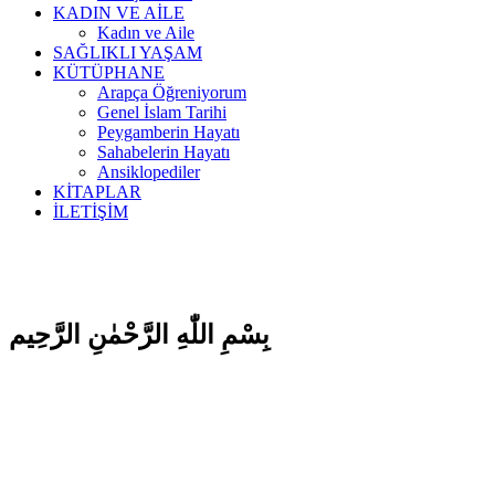
KADIN VE AİLE
Kadın ve Aile
SAĞLIKLI YAŞAM
KÜTÜPHANE
Arapça Öğreniyorum
Genel İslam Tarihi
Peygamberin Hayatı
Sahabelerin Hayatı
Ansiklopediler
KİTAPLAR
İLETİŞİM
بِسْمِ اللّٰهِ الرَّحْمٰنِ الرَّحِيم