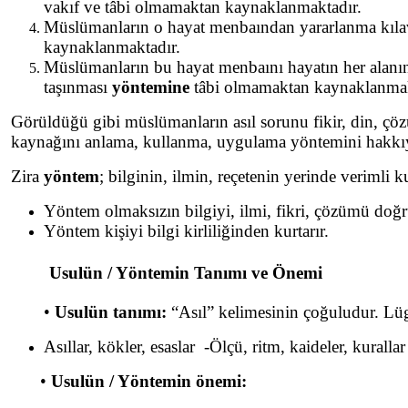
vakıf ve tâbi olmamaktan kaynaklanmaktadır.
Müslümanların o hayat menbaından yararlanma kıla
kaynaklanmaktadır.
Müslümanların bu hayat menbaını hayatın her alanına
taşınması
yöntemine
tâbi olmamaktan kaynaklanmak
Görüldüğü gibi müslümanların asıl sorunu fikir, din, çöz
kaynağını anlama, kullanma, uygulama yöntemini hakkı
Zira
yöntem
; bilginin, ilmin, reçetenin yerinde verimli k
Yöntem olmaksızın bilgiyi, ilmi, fikri, çözümü doğ
Yöntem kişiyi bilgi kirliliğinden kurtarır.
Usulün / Yöntemin Tanımı ve Önemi
•
Usulün tanımı:
“Asıl” kelimesinin çoğuludur. Lüga
Asıllar, kökler, esaslar -Ölçü, ritm, kaideler, kura
•
Usulün / Yöntemin önemi: