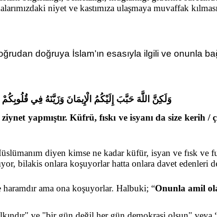
larımızdaki niyet ve kastımıza ulaşmaya muvaffak kılması
udan doğruya İslam’ın esasıyla ilgili ve onunla bağ
وَلَكِنَّ اللَّهَ حَبَّبَ إِلَيْكُمُ الْإِيمَانَ وَزَيَّنَهُ فِي قُلُوبِكُ
ziynet yapmıştır. Küfrü, fıskı ve isyanı da size kerih / 
ümanım diyen kimse ne kadar küfür, isyan ve fısk ve fuc
yor, bilakis onlara koşuyorlar hatta onlara davet edenleri d
e haramdır ama ona koşuyorlar. Halbuki; “
Onunla amil ola
 halkındır" ve "bir gün değil her gün demokrasi olsun" ve