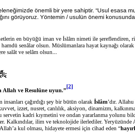
eleneğimizde önemli bir yere sahiptir. “Usul esasa mu
ğını görüyoruz. Yöntemin / usulün önemi konusunda 
metlerin en büyüğü iman ve İslâm nimeti ile şereflendiren, 
hamdü senâlar olsun. Müslümanlara hayat kaynağı olarak
re salât ve selâm olsun...
يَاأَ
[2]
da Allah ve Resulüne uyun.”
 insanları çağırdığı şey bir bütün olarak
İslâm
’dır. Allahu
vvet, izzet, nusret, canlılık, aksiyon, dinamizm, kalkınm
 Bu servetin kadri kıymetini ve ondan yararlanma yolunu bil
r. Kalkındılar, ilim ve teknolojide ilerlediler. Yeryüzünde 
Allah’a kul olması, hidayete ermesi için cihad eden “
hayır