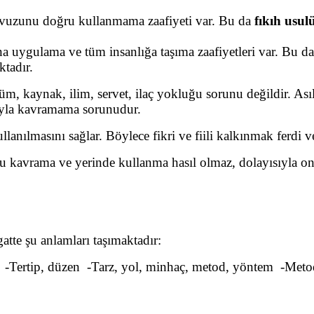
vuzunu doğru kullanmama zaafiyeti var. Bu da
fıkıh usul
 uygulama ve tüm insanlığa taşıma zaafiyetleri var. Bu da
tadır.
üm, kaynak, ilim, servet, ilaç yokluğu sorunu değildir. As
yla kavramama sorunudur.
ullanılmasını sağlar. Böylece fikri ve fiili kalkınmak ferdi 
ru kavrama ve yerinde kullanma hasıl olmaz, dolayısıyla o
tte şu anlamları taşımaktadır:
llar -Tertip, düzen -Tarz, yol, minhaç, metod, yöntem -Metod