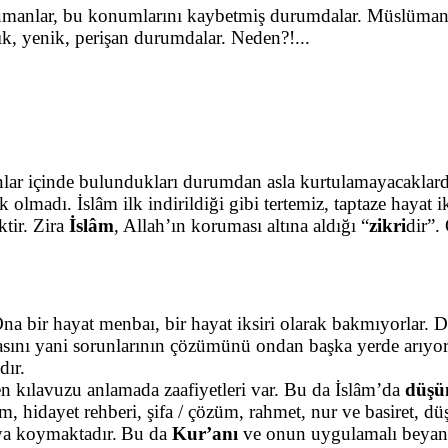
ümanlar, bu konumlarını kaybetmiş durumdalar. Müslümanlar g
ık, yenik, perişan durumdalar. Neden?!...
lar içinde bulundukları durumdan asla kurtulamayacaklardı
 olmadı. İslâm ilk indirildiği gibi tertemiz, taptaze hayat i
tir. Zira
İslâm
, Allah’ın koruması altına aldığı “
zikri
dir”.
a bir hayat menbaı, bir hayat iksiri olarak bakmıyorlar. D
 şifasını yani sorunlarının çözümünü ondan başka yerde arıy
dır.
n kılavuzu anlamada zaafiyetleri var. Bu da İslâm’da
düşü
hidayet rehberi, şifa / çözüm, rahmet, nur ve basiret, dü
ya koymaktadır.
Bu da
Kur’anı
ve onun uygulamalı beyan