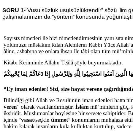
SORU 1
-“Vusulsüzlük usulsüzlüktendir” sözü ilim g
çalışmalarınızın da “yöntem” konusunda yoğunlaştı
Sayısız nimetleri ile bizi nimetlendirmesinin yanı sıra ni
yolumuzu müstakim kılan Alemlerin Rabbı Yüce Allah’a 
âline, ashabına ve onlara ihsan ile tâbi olan tüm mü’minle
Kitabı Keriminde Allahu Teâlâ şöyle buyurmaktadır:
يُّهَا الَّذِينَ آمَنُوا اسْتَجِيبُوا لِلَّهِ وَلِلرَّسُولِ إِذَا دَعَاكُمْ لِمَا يُحْيِيكُمْ
“Ey iman edenler! Sizi, size hayat verene çağırdığın
Bilindiği gibi Allah ve Resulünün iman edenleri hatta tüm
veren
” olarak vasıflandırmıştır.
İslâm
mü’minlerin güç, ku
iksiridir. Müslümanlar böylesine bir servete sahiptirler.
içinde “
vasat
/seçkin
ümmet
” konumlarını muhafaza ettile
hakim kılarak insanların kula kulluktan kurtulup, sadece 