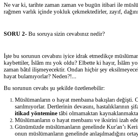
Ne var ki, tarihte zaman zaman ve bugün itibari ile müsl
rağmen varlık içinde yokluk çekmektedirler, zayıf, dağın
SORU 2-
Bu soruya sizin cevabınız nedir?
İşte bu sorunun cevabını iyice idrak etmedikçe müslüman
kaybettiler, İslâm mı yok oldu? Elbette ki hayır, İslâm yok
zaman bâtıl ilişmeyecektir. Ondan hiçbir şey eksilmeyecek
hayat bulamıyorlar? Neden?!...
Bu sorunun cevabı şu şekilde özetlenebilir:
Müslümanların o hayat menbaına bakışları değişti. On
sarılmıyorlar. Dertlerinin devasını, hastalıklarının
itikad yöntemine
tâbi olmamaktan kaynaklanmakta
Müslümanların o hayat menbaını ve iksirini izah ede
Günümüzde müslümanların genelinde Kur'an’ı Kerim, 
onun müslümanların genelinde anlaşılmadığını orta