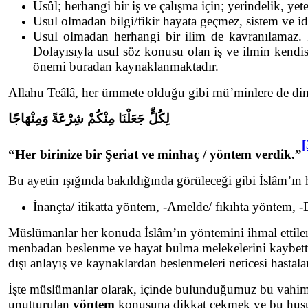
Usûl; herhangi bir iş ve çalışma için; yerindelik, yeter
Usul olmadan bilgi/fikir hayata geçmez, sistem ve id
Usul olmadan herhangi bir ilim de kavranılamaz. İlm
Dolayısıyla usul söz konusu olan iş ve ilmin kendi
önemi buradan kaynaklanmaktadır.
Allahu Teâlâ, her ümmete olduğu gibi mü’minlere de dinin
لِكُلٍّ جَعَلْنَا مِنْكُمْ شِرْعَةً وَمِنْهَاجًا
[
“Her birinize bir Şeriat ve minhaç / yöntem verdik.”
Bu ayetin ışığında bakıldığında görüleceği gibi İslâm’ın
İnançta/ itikatta yöntem, -Amelde/ fıkıhta yöntem
Müslümanlar her konuda İslâm’ın yöntemini ihmal ettiler.
menbadan beslenme ve hayat bulma melekelerini kaybettile
dışı anlayış ve kaynaklardan beslenmeleri neticesi hastal
İşte müslümanlar olarak, içinde bulunduğumuz bu vahim
unutturulan
yöntem
konusuna dikkat çekmek ve bu husust