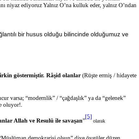
nı niyaz ediyoruz Yalnız O’na kulluk eder, yalnız O’ndan
lantılı bir husus olduğu bilincinde olduğumuz ve
çirkin göstermiştir. Râşid olanlar
(Rüşte ermiş / hidayete
ur varsa; “modernlik” / “çağdaşlık” ya da “gelenek”
e oluyor!.
[5]
nlar Allah ve Resulü ile savaşan
”
olarak
ya “Müslüman demokrarisi olsun” diye övgüler düzen,