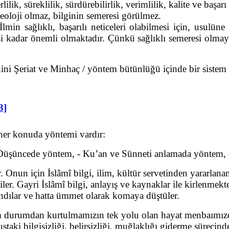
lilik, süreklilik, sürdürebilirlik, verimlilik, kalite ve başa
eoloji olmaz, bilginin semeresi görülmez.
in sağlıklı, başarılı neticeleri olabilmesi için, usulüne 
si kadar önemli olmaktadır. Çünkü sağlıklı semeresi olmay
i Şeriat ve Minhaç / yöntem bütünlüğü içinde bir sistem o
3]
 her konuda yöntemi vardır:
, -Düşüncede yöntem, - Ku’an ve Sünneti anlamada yöntem
 Onun için İslâmî bilgi, ilim, kültür servetinden yararlana
r. Gayri İslâmî bilgi, anlayış ve kaynaklar ile kirlenmekte
andılar ve hatta ümmet olarak komaya düştüler.
 durumdan kurtulmamızın tek yolu olan hayat menbaımızda
aki bilgisizliği, belirsizliği, muğlaklığı giderme süreci