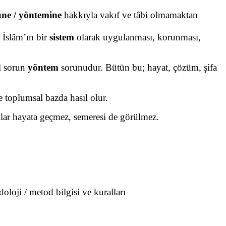
üne / yöntemine
hakkıyla vakıf ve tâbi olmamaktan
 İslâm’ın bir
sistem
olarak uygulanması, korunması,
ıl sorun
yöntem
sorunudur. Bütün bu; hayat, çözüm, şifa
ve toplumsal bazda hasıl olur.
nlar hayata geçmez, semeresi de görülmez.
oloji / metod bilgisi ve kuralları