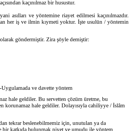
rı açısından kaçınılmaz bir husustur.
yani asılları ve yöntemine riayet edilmesi kaçınılmazdır.
an her iş ve ilmin kıymeti yoktur. İşte usulün / yöntemin
larak göndermiştir. Zira şöyle demiştir:
, -Uygulamada ve davette yöntem
maz hale geldiler. Bu servetten çözüm üretme, bu
n korunamaz hale geldiler. Dolayısıyla cahiliyye / İslâm
n tekrar beslenebilmemiz için, unutulan ya da
nde bir katkıda bulunmak niyet ve umudu ile yöntem