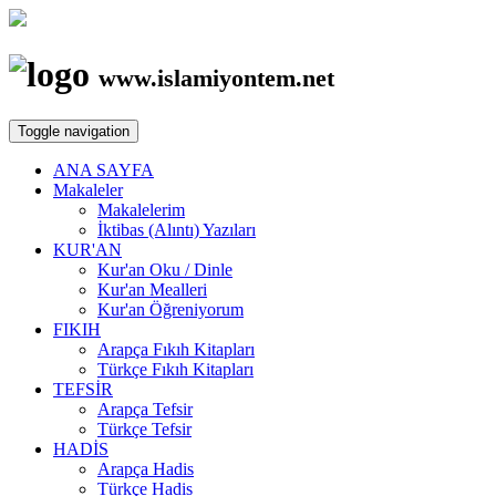
www.islamiyontem.net
Toggle navigation
ANA SAYFA
Makaleler
Makalelerim
İktibas (Alıntı) Yazıları
KUR'AN
Kur'an Oku / Dinle
Kur'an Mealleri
Kur'an Öğreniyorum
FIKIH
Arapça Fıkıh Kitapları
Türkçe Fıkıh Kitapları
TEFSİR
Arapça Tefsir
Türkçe Tefsir
HADİS
Arapça Hadis
Türkçe Hadis