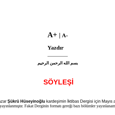
A+
|
A-
Yazdır
بسم الله الرحمن الرحيم
SÖYLEŞİ
yazar
Şükrü Hüseyinoğlu
kardeşimin İktibas Dergisi için Mayıs 
yayınlanmıştır. Fakat Derginin formatı gereği bazı bölümler yayınlanam