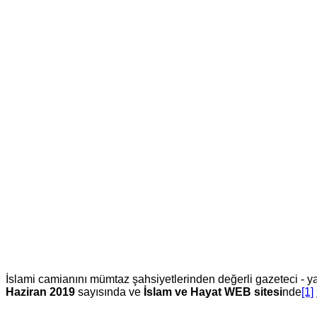
İslami camianını mümtaz şahsiyetlerinden değerli gazeteci - 
Haziran 2019
sayısında ve
İslam ve Hayat WEB sitesi
nde
[1]