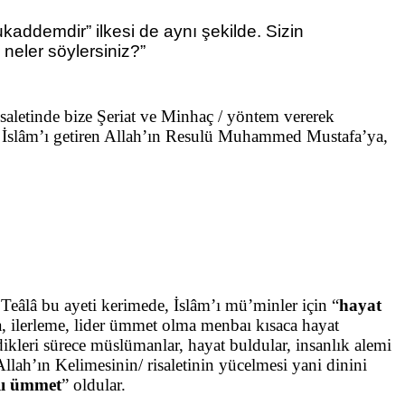
kaddemdir” ilkesi de aynı şekilde. Sizin
neler söylersiniz?”
risaletinde bize Şeriat ve Minhaç / yöntem vererek
 İslâm’ı getiren Allah’ın Resulü Muhammed Mustafa’ya,
 Teâlâ bu ayeti kerimede, İslâm’ı mü’minler için “
hayat
a, ilerleme, lider ümmet olma menbaı kısaca hayat
dikleri sürece müslümanlar, hayat buldular, insanlık alemi
Allah’ın Kelimesinin/ risaletinin yücelmesi yani dinini
lı ümmet
” oldular.