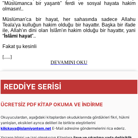
"Müslümanca bir yaşantı" ferdi ve sosyal hayata hakim
olmasın!..
Müslüman'ca bir hayat, her sahasında sadece Allahu
Teala'ya kulluğun hakim olduğu bir hayattır. Başka bir ifade
ile, Allah'ın dini olan İslâm'ın hakim olduğu bir hayattır, yani
“
İslâmi hayat
”..
Fakat şu kesinli
[.....]
DEVAMINI OKU
REDDİYE SERİSİ
ÜCRETSİZ PDF KİTAP OKUMA VE İNDİRME
Okuyuculardan, aşağıdaki kitaplardan okuduklarında gördükleri fikri, hükmi
yanlışları, eksikleri ayrıca delilleri ile birlikte eleştirilerini
kilickaya@islamiyontem.net
E-Mail adresine göndermelerini rica ederiz.
Yazarın bilgisi ve izni olmaksızın Kitaplara
ilave ve çıkartma yada değişiklik