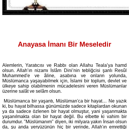
Anayasa İmanı Bir Meseledir
Alemlerin, Yaratıcısı ve Rabbı olan Allahu Teala’ya hamd
olsun. Allah’ın nizamı İslâm Dini’nin tebliğcisi şanlı Resûl
Muhammed'e ve âline, asabına ve onların yolunda,
Müslümanca yaşayabilmek için, İslami bir toplum, devlet ve
ülkeye sahip olabilmenin mücadelesini veren Müslümanlar
üzerine salât ve selâm olsun.
Müslümanca bir yaşantı, Müslüman'ca bir hayat… Ne yazık
ki, bu hayat bilhassa günümüzde sadece kitaplardan okunan
ya da sadece özlenen bir hayat olmuştur, yani yaşanmakta
yaşanılmakta olan bir hayat değil. Bu elbette ki vahim bir
durumdur. "Müslümanım" diyen, iki milyara yakın İnsan olsun
da, şu anda yeryüzünün hiç bir yerinde, Allah'ın emrettiği