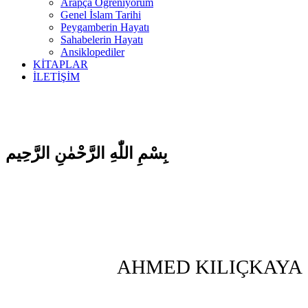
Arapça Öğreniyorum
Genel İslam Tarihi
Peygamberin Hayatı
Sahabelerin Hayatı
Ansiklopediler
KİTAPLAR
İLETİŞİM
بِسْمِ اللّٰهِ الرَّحْمٰنِ الرَّحِيم
AHMED KILIÇKAYA