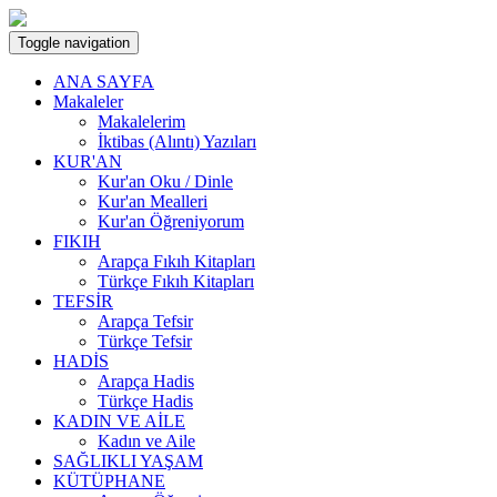
Toggle navigation
ANA SAYFA
Makaleler
Makalelerim
İktibas (Alıntı) Yazıları
KUR'AN
Kur'an Oku / Dinle
Kur'an Mealleri
Kur'an Öğreniyorum
FIKIH
Arapça Fıkıh Kitapları
Türkçe Fıkıh Kitapları
TEFSİR
Arapça Tefsir
Türkçe Tefsir
HADİS
Arapça Hadis
Türkçe Hadis
KADIN VE AİLE
Kadın ve Aile
SAĞLIKLI YAŞAM
KÜTÜPHANE