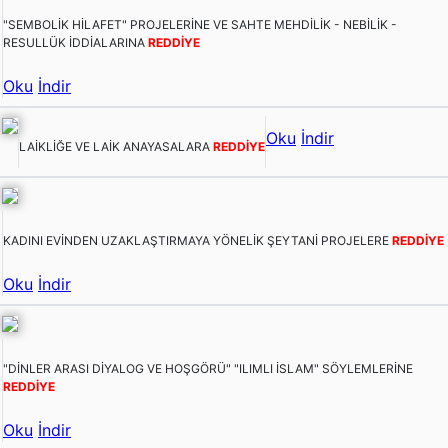
"SEMBOLİK HİLAFET" PROJELERİNE VE SAHTE MEHDİLİK - NEBİLİK -
RESULLÜK İDDİALARINA
REDDİYE
Oku
İndir
Oku
İndir
LAİKLİĞE VE LAİK ANAYASALARA
REDDİYE
KADINI EVİNDEN UZAKLAŞTIRMAYA YÖNELİK ŞEYTANİ PROJELERE
REDDİYE
Oku
İndir
"DİNLER ARASI DİYALOG VE HOŞGÖRÜ" "ILIMLI İSLAM" SÖYLEMLERİNE
REDDİYE
Oku
İndir