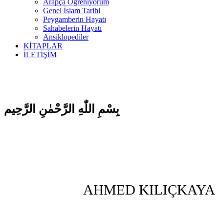
Arapça Öğreniyorum
Genel İslam Tarihi
Peygamberin Hayatı
Sahabelerin Hayatı
Ansiklopediler
KİTAPLAR
İLETİŞİM
بِسْمِ اللّٰهِ الرَّحْمٰنِ الرَّحِيم
AHMED KILIÇKAYA