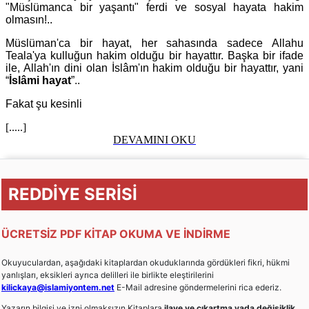
"Müslümanca bir yaşantı" ferdi ve sosyal hayata hakim
olmasın!..
Müslüman'ca bir hayat, her sahasında sadece Allahu
Teala'ya kulluğun hakim olduğu bir hayattır. Başka bir ifade
ile, Allah'ın dini olan İslâm'ın hakim olduğu bir hayattır, yani
“
İslâmi hayat
”..
Fakat şu kesinli
[.....]
DEVAMINI OKU
REDDİYE SERİSİ
ÜCRETSİZ PDF KİTAP OKUMA VE İNDİRME
Okuyuculardan, aşağıdaki kitaplardan okuduklarında gördükleri fikri, hükmi
yanlışları, eksikleri ayrıca delilleri ile birlikte eleştirilerini
kilickaya@islamiyontem.net
E-Mail adresine göndermelerini rica ederiz.
Yazarın bilgisi ve izni olmaksızın Kitaplara
ilave ve çıkartma yada değişiklik