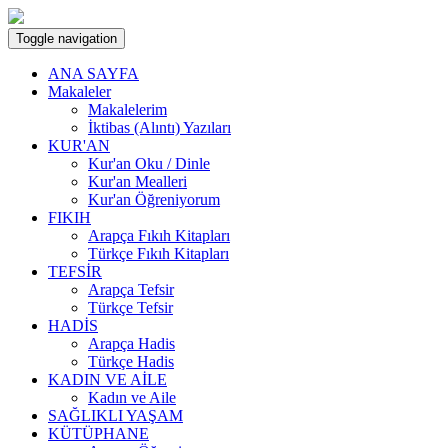
Toggle navigation
ANA SAYFA
Makaleler
Makalelerim
İktibas (Alıntı) Yazıları
KUR'AN
Kur'an Oku / Dinle
Kur'an Mealleri
Kur'an Öğreniyorum
FIKIH
Arapça Fıkıh Kitapları
Türkçe Fıkıh Kitapları
TEFSİR
Arapça Tefsir
Türkçe Tefsir
HADİS
Arapça Hadis
Türkçe Hadis
KADIN VE AİLE
Kadın ve Aile
SAĞLIKLI YAŞAM
KÜTÜPHANE