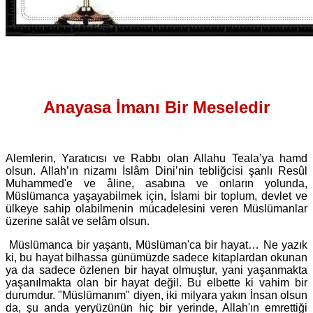
Anayasa İmanı Bir Meseledir
Alemlerin, Yaratıcısı ve Rabbı olan Allahu Teala’ya hamd
olsun. Allah’ın nizamı İslâm Dini’nin tebliğcisi şanlı Resûl
Muhammed'e ve âline, asabına ve onların yolunda,
Müslümanca yaşayabilmek için, İslami bir toplum, devlet ve
ülkeye sahip olabilmenin mücadelesini veren Müslümanlar
üzerine salât ve selâm olsun.
Müslümanca bir yaşantı, Müslüman'ca bir hayat… Ne yazık
ki, bu hayat bilhassa günümüzde sadece kitaplardan okunan
ya da sadece özlenen bir hayat olmuştur, yani yaşanmakta
yaşanılmakta olan bir hayat değil. Bu elbette ki vahim bir
durumdur. "Müslümanım" diyen, iki milyara yakın İnsan olsun
da, şu anda yeryüzünün hiç bir yerinde, Allah'ın emrettiği