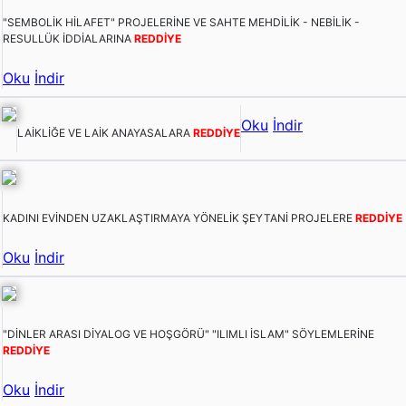
"SEMBOLİK HİLAFET" PROJELERİNE VE SAHTE MEHDİLİK - NEBİLİK -
RESULLÜK İDDİALARINA
REDDİYE
Oku
İndir
Oku
İndir
LAİKLİĞE VE LAİK ANAYASALARA
REDDİYE
KADINI EVİNDEN UZAKLAŞTIRMAYA YÖNELİK ŞEYTANİ PROJELERE
REDDİYE
Oku
İndir
"DİNLER ARASI DİYALOG VE HOŞGÖRÜ" "ILIMLI İSLAM" SÖYLEMLERİNE
REDDİYE
Oku
İndir