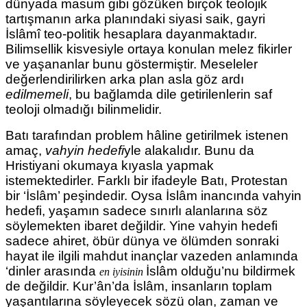
dünyada masum gibi gözüken birçok teolojik
tartışmanın arka planındaki siyasi saik, gayri
İslâmî teo-politik hesaplara dayanmaktadır.
Bilimsellik kisvesiyle ortaya konulan melez fikirler
ve yaşananlar bunu göstermiştir. Meseleler
değerlendirilirken arka plan asla göz ardı
edilmemeli
, bu bağlamda dile getirilenlerin saf
teoloji olmadığı bilinmelidir.
Batı tarafından problem hâline getirilmek istenen
amaç,
vahyin hedefi
yle alakalıdır. Bunu da
Hristiyani okumaya kıyasla yapmak
istemektedirler.
Farklı bir ifadeyle Batı, Protestan
bir ‘İslâm’ peşindedir. Oysa İslâm inancında vahyin
hedefi, yaşamın sadece sınırlı alanlarına söz
söylemekten ibaret değildir. Yine vahyin hedefi
sadece ahiret, öbür dünya ve ölümden sonraki
hayat ile ilgili mahdut inançlar vazeden anlamında
‘dinler arasında
İslâm olduğu’nu bildirmek
en iyisinin
de değildir. Kur’ân’da İslâm, insanların toplam
yaşantılarına söyleyecek sözü olan, zaman ve