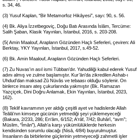
s. 34, 46.
(3) Yusuf Kaplan, “Bir Metamorfoz Hikâyesi”, sayı: 90, s. 56.
(4) Bk. Aliya İzzetbegoviç, Doğu Batı Arasında İslâm, Tercüme:
Salih Şaban, Klasik Yayınları, İstanbul, 2016, s. 203-208.
(5( Amin Maalouf, Arapların Gözünden Haçlı Seferleri, çeviren: Ali
Berktay, YKY Yayınları, İstanbul, 2017, s.49-52.
(6) Bk. Amin Maalouf, Arapların Gözünden Haçlı Seferleri.
(7) Zu Nuvas’ın asıl ismi Tübban’dır. Yahudiliği kabul ederek Yusuf
adını almış ve zulme başlamıştır. Kur’ân’da zikredilen Ashab-ı
Uhdud’dan maksad Zû Nüvâs ve tebaası olduğu söylenir. On
binlerce insanı ateş çukurlarında yakmıştır (Bk. Ramazan
Yazçiçek, Dini Doğru Anlamak, Ekin Yayınları, İstanbul, 2023,
162).
(8) Teklif kavramının yer aldığı çeşitli ayet ve hadislerde Allah
Teâlâ’nın kimseye gücünün yetmediği şeyi yüklemeyeceği
(Bakara, 2/233, 286; En‘âm, 6/152; A‘râf, 7/42; Buhârî, “avm”;
Müslim, “Îmân”), Allah’a karşı yükümlülüklerde herkesin
kendisinden sorumlu olacağı (Nisâ, 4/84) buyurulmuştur.
İnsanların da birbirlerine güçlerinin yetmeyeceği zahmetli işler