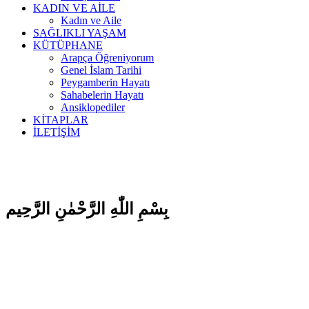
KADIN VE AİLE
Kadın ve Aile
SAĞLIKLI YAŞAM
KÜTÜPHANE
Arapça Öğreniyorum
Genel İslam Tarihi
Peygamberin Hayatı
Sahabelerin Hayatı
Ansiklopediler
KİTAPLAR
İLETİŞİM
بِسْمِ اللّٰهِ الرَّحْمٰنِ الرَّحِيم