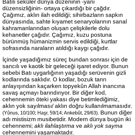
Batılı seküler dünya düzeninin -yani
düzensizliğinin- ortaya çıkardığı bir çağdır.
Çağımız, aklın ilah edildiği; sihirbazların sapkın
dünyasında, sahte kıyamet senaryolarının sanal
kahramanlarından oluşan çelişkilerle dolu
kehanetler çağıdır. Çağımız, kuzu postuna
bürünmüş hümanizmin servis edildiği, kurtlar
sofrasında naraların atıldığı kaygı çağıdır.
İçinde yaşadığımız süreç bundan sonrası için de
sancılı ve kaotik bir geleceği işaret ediyor. Bunun
sebebi Batı uygarlığının yaşadığı serüvenin
gizli
kodlarında saklıdır. O kodlar, bozuk tanrı
anlayışından kaçarken topyekûn Allah inancına
savaş açmayı barındırıyor. Bir diğer kod,
cehennemin öteki yakası diye betimlediğimiz,
aklın yok sayılması/ aklın doğru kullanılmamasıdır.
Bunun diğer
(Yûnus, 10/100; Haşr, 59/14; Ankebût, 29/63).
adı mistisizm musibetidir. Modern dünya bugün iki
cehennemi;
aklı ilahlaştırma
ve
aklı yok sayma
cehennemini yaşamaktadır.