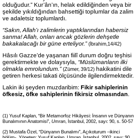
olduğudur.” Kur’ân’ın, helak edildiğinden
veya bir
şekilde yıkıldığından bahsettiği toplumlar da zalim
ve adaletsiz toplumlardı.
“Sakın, Allah’ı zalimlerin yaptıklarından habersiz
sanma! Allah, onları ancak gözlerin dehşetle
bakakalacağı bir güne erteliyor.”
(İbrahim,14/42)
Hâsılı Gazze’de yaşanan fiilî durum doğru teşhisi
gerektirmekte ve dolaysıyla,
“Müslümanların
ilki
olmakla emrolundum.”
hakikatini dile
(Zümer, 39/12)
getiren herkesi takati ölçüsünde ilgilendirmektedir.
Lakin iki şeyden muzdaribim:
Fikir sahiplerinin
öfkesiz, öfke sahiplerinin fikirsiz olmasından
.
(1) Yusuf Kaplan, “Bir Metamorfoz Hikâyesi: İnsanın ve Dünyanın
Bunalımının Anatomisi”,
Umran
, İstanbul, 2002, sayı: 90, s. 50-57
(2) Mustafa Özel, “Dünyanın Bunalımı”, Açıkoturum –ikinci
bölüm-, Yöneten: Yusuf Kaplan, Umran, İstanbul, 2002, sayı: 90,