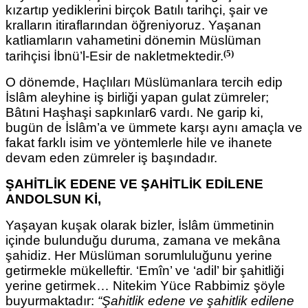
kızartıp yediklerini birçok Batılı tarihçi, şair ve
kralların itiraflarından öğreniyoruz. Yaşanan
katliamların vahametini
dönemin Müslüman
(5)
tarihçisi İbnü’l-Esir de nakletmektedir.
O dönemde, Haçlıları Müslümanlara tercih edip
İslâm aleyhine iş birliği yapan gulat zümreler;
Bâtıni Haşhaşi sapkınlar6 vardı. Ne garip ki,
bugün de İslâm’a ve ümmete karşı aynı amaçla ve
fakat farklı isim ve yöntemlerle hile ve ihanete
devam eden zümreler iş başındadır.
ŞAHİTLİK EDENE VE ŞAHİTLİK EDİLENE
ANDOLSUN Kİ,
Yaşayan kuşak olarak bizler, İslâm ümmetinin
içinde bulunduğu duruma, zamana ve mekâna
şahidiz. Her Müslüman sorumluluğunu yerine
getirmekle mükelleftir. ‘Emîn’ ve ‘adil’ bir şahitliği
yerine getirmek… Nitekim Yüce Rabbimiz şöyle
buyurmaktadır:
“Şahitlik edene ve şahitlik
edilene