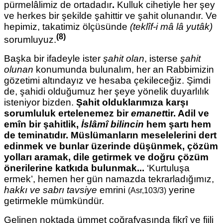
pürmelâlimiz de ortadadır
.
Kulluk cihetiyle her şey
ve herkes bir şekilde şahittir ve şahit olunandır. Ve
hepimiz, takatimiz ölçüsünde
(teklîf-i mâ lâ yutâk)
(8)
sorumluyuz.
Başka bir ifadeyle ister
şahit olan
, isterse
şahit
olunan
konumunda bulunalım, her an Rabbimizin
gözetimi altındayız ve hesaba çekileceğiz. Şimdi
de, şahidi olduğumuz her şeye yönelik duyarlılık
isteniyor bizden.
Şahit olduklarımıza karşı
sorumluluk ertelenemez bir
emanet
tir. Adil ve
emîn bir şahitlik,
İslâmî bilincin
hem şartı hem
de teminatıdır. Müslümanların meselelerini dert
edinmek ve bunlar üzerinde düşünmek, çözüm
yolları aramak, dile getirmek ve doğru çözüm
önerilerine katkıda bulunmak...
‘Kurtuluşa
ermek’, hemen her gün namazda tekrarladığımız,
hakkı ve sabrı tavsiye
emrini
yerine
(Asr,103/3)
getirmekle mümkündür.
Gelinen noktada ümmet coğrafyasında fikrî ve fiili