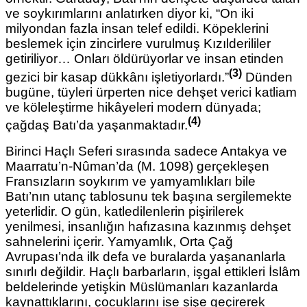
ve soykırımlarını anlatırken diyor ki, “On iki
milyondan fazla insan telef edildi. Köpeklerini
beslemek için zincirlere vurulmuş Kızılderililer
getiriliyor… Onları öldürüyorlar ve insan etinden
(3)
gezici bir kasap dükkânı işletiyorlardı.”
Dünden
bugüne, tüyleri ürperten nice dehşet verici katliam
ve köleleştirme hikâyeleri modern dünyada;
(4)
çağdaş Batı’da yaşanmaktadır.
Birinci Haçlı Seferi sırasında sadece Antakya ve
Maarratu’n-Nûman’da (M. 1098) gerçekleşen
Fransızların soykırım ve yamyamlıkları bile
Batı’nın utanç tablosunu tek başına sergilemekte
yeterlidir. O gün, katledilenlerin pişirilerek
yenilmesi, insanlığın hafızasına kazınmış dehşet
sahnelerini içerir. Yamyamlık, Orta Çağ
Avrupası’nda ilk defa ve buralarda yaşananlarla
sınırlı değildir. Haçlı barbarların, işgal ettikleri İslâm
beldelerinde yetişkin Müslümanları kazanlarda
kaynattıklarını, çocuklarını ise şişe geçirerek