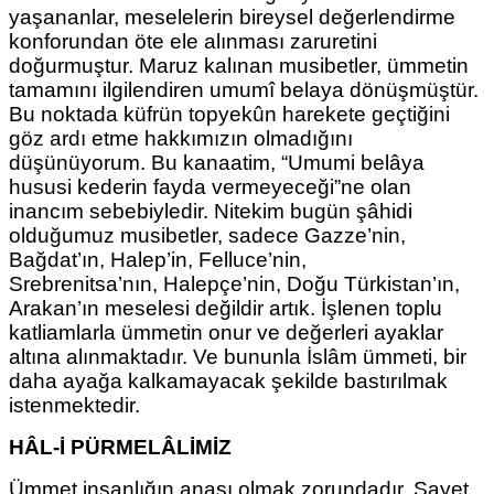
yaşananlar, meselelerin bireysel değerlendirme
konforundan öte ele alınması zaruretini
doğurmuştur. Maruz kalınan musibetler, ümmetin
tamamını ilgilendiren umumî belaya dönüşmüştür.
Bu noktada küfrün topyekûn
harekete geçtiğini
göz ardı etme hakkımızın olmadığını
düşünüyorum. Bu kanaatim, “Umumi belâya
hususi kederin fayda vermeyeceği”ne
olan
inancım sebebiyledir. Nitekim bugün şâhidi
olduğumuz musibetler, sadece Gazze’nin,
Bağdat’ın, Halep’in, Felluce’nin,
Srebrenitsa’nın,
Halepçe’nin, Doğu Türkistan’ın,
Arakan’ın meselesi değildir artık. İşlenen toplu
katliamlarla ümmetin onur ve değerleri ayaklar
altına alınmaktadır. Ve bununla İslâm ümmeti, bir
daha ayağa kalkamayacak şekilde bastırılmak
istenmektedir.
HÂL-İ PÜRMELÂLİMİZ
Ümmet insanlığın anası olmak zorundadır. Şayet