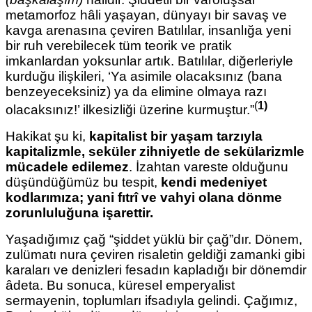
metamorfoz hâli yaşayan, dünyayı bir savaş ve
kavga arenasına çeviren Batılılar, insanlığa yeni
bir ruh verebilecek tüm teorik ve pratik
imkanlardan yoksunlar artık. Batılılar, diğerleriyle
kurduğu ilişkileri, ‘Ya asimile olacaksınız (bana
benzeyeceksiniz) ya da elimine olmaya razı
(
1)
olacaksınız!’ ilkesizliği üzerine kurmuştur.”
Hakikat şu ki,
kapitalist bir yaşam tarzıyla
kapitalizmle, seküler zihniyetle
de sekülarizmle
mücadele edilemez
. İzahtan vareste olduğunu
düşündüğümüz bu tespit,
kendi medeniyet
kodlarımıza; yani fıtrî ve vahyi olana dönme
zorunluluğuna işarettir.
Yaşadığımız çağ “şiddet yüklü bir çağ”dır. Dönem,
zulümatı nura çeviren risaletin geldiği zamanki gibi
karaları ve denizleri fesadın kapladığı bir dönemdir
âdeta. Bu sonuca, küresel emperyalist
sermayenin, toplumları ifsadıyla gelindi. Çağımız,