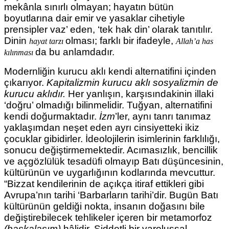
mekânla sınırlı olmayan; hayatın bütün
boyutlarına dair emir ve yasaklar cihetiyle
prensipler vaz’ eden, ‘tek hak din’ olarak tanıtılır.
Dinin
olması; farklı bir ifadeyle,
hayat tarzı
Allah’a has
da bu anlamdadır.
kılınması
Modernliğin kurucu aklı kendi alternatifini içinden
çıkarıyor.
Kapitalizmin kurucu aklı
sosyalizmin de
kurucu aklıdır.
Her yanlışın, karşısındakinin illaki
‘doğru’ olmadığı bilinmelidir. Tuğyan, alternatifini
kendi doğurmaktadır.
İzm
’ler, aynı tanrı tanımaz
yaklaşımdan neşet eden ayrı cinsiyetteki ikiz
çocuklar gibidirler. İdeolojilerin isimlerinin farklılığı,
sonucu değiştirmemektedir. Acımasızlık, bencillik
ve açgözlülük tesadüfi olmayıp Batı düşüncesinin,
kültürünün ve uygarlığının kodlarında mevcuttur.
“Bizzat kendilerinin de açıkça itiraf ettikleri gibi
Avrupa’nın tarihi ‘Barbarların tarihi’dir. Bugün Batı
kültürünün geldiği nokta, insanın doğasını bile
değiştirebilecek tehlikeler içeren bir metamorfoz
(başkalaşım)
hâlidir. Şiddetli bir varoluşsal