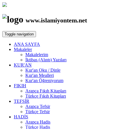
www.islamiyontem.net
Toggle navigation
ANA SAYFA
Makaleler
Makalelerim
İktibas (Alıntı) Yazıları
KUR'AN
Kur'an Oku / Dinle
Kur'an Mealleri
Kur'an Öğreniyorum
FIKIH
Arapça Fıkıh Kitapları
Türkçe Fıkıh Kitapları
TEFSİR
Arapça Tefsir
Türkçe Tefsir
HADİS
Arapça Hadis
Türkçe Hadis