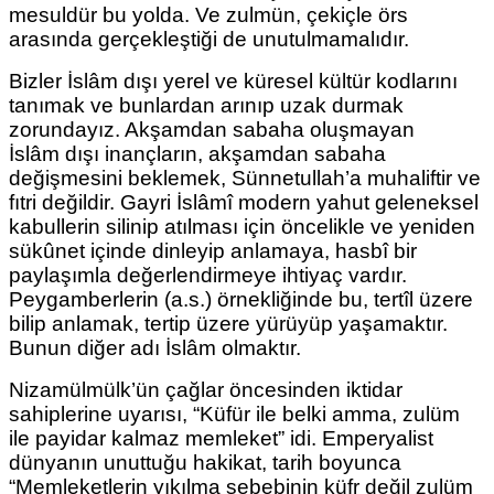
mesuldür bu yolda. Ve zulmün, çekiçle örs
arasında gerçekleştiği de unutulmamalıdır.
Bizler İslâm dışı yerel ve küresel kültür kodlarını
tanımak ve bunlardan arınıp uzak durmak
zorundayız. Akşamdan sabaha oluşmayan
İslâm
dışı inançların, akşamdan sabaha
değişmesini beklemek, Sünnetullah’a muhaliftir ve
fıtri değildir. Gayri İslâmî modern yahut geleneksel
kabullerin silinip atılması için öncelikle ve yeniden
sükûnet içinde dinleyip anlamaya, hasbî bir
paylaşımla değerlendirmeye ihtiyaç vardır.
Peygamberlerin (a.s.) örnekliğinde bu, tertîl üzere
bilip anlamak, tertip üzere yürüyüp yaşamaktır.
Bunun diğer adı İslâm olmaktır.
Nizamülmülk’ün çağlar öncesinden iktidar
sahiplerine uyarısı, “Küfür ile belki amma, zulüm
ile payidar kalmaz memleket” idi. Emperyalist
dünyanın unuttuğu hakikat, tarih boyunca
“Memleketlerin yıkılma sebebinin küfr değil zulüm