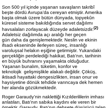
Son 500 yıl içinde yaşanan savaşların takribî
beşte dördü Avrupa’da cereyan etmiştir. Amerika
başta olmak üzere bütün dünyada, topyekûn
küresel sisteme bakıldığında servet dağılımı
(2)
havsalaları zorlayacak düzeyde adaletsizdir.
Adaletsiz dağılımda açı aralığı her geçen
gün
daha da genişlemektedir. Neslin ve ekinin
ifsadı ekseninde ilerleyen süreç, insanlığı
varoluşsal helakın eşiğine getirmiştir. Yukarıdaki
gerçekliğin perdelediği hakikat, Batı’nın, tarihinin
en büyük buhranını yaşamakta olduğudur.
Yaşanan bunalım, tüketim, konfor ve
teknolojik
gelişmişlikle alakalı değildir. Çöküş,
iktisadi hayattaki dengesizlikten, insan onur ve
haysiyetine dönük tehdide varıncaya dek hemen
her
alanda gözükmektedir.
Roger Garaudy’nin naklettiği Kızılderililerin imhası
anlatıları, Batı’nın sabıka kaydını ele veren bir
örnektir. Garaudy, Batı’nın dehşete düşürücü talan