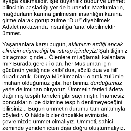
ayağa kalkmalıdır. İşte duyarlılık budur ve ümmet
bilincinin başladığı yer de burasıdır. Mazlumların,
mağdurların kanına girilmesini insanlığın kanına
girme olarak görüp zulme “Dur!” diyebilmek…
Adalet noktasında insanlığa ‘ana’ olabilmektir
ümmet.
Yaşananlara karşı bugün,
aklımızın erdiği ancak
elimizin erişmediği bir ıstırap içindeyiz!
Şahitliğimiz
bir açmaz içinde... Ölenlere mi ağlamalı kalanlara
mı? Burada gerekli olan, her Müslüman için
gücünün yettiğince kalbî dua, sözlü dua ve fiilî
duadır artık. Dünya Müslümanları olarak zulümle
imtihan olduğumuz gibi, her birimiz
durduğumuz
yer
le de imtihan
oluyoruz. Ümmetin fertleri âdeta
dağılmış tespih taneleri gibi saçılmıştır. İmamesiz
boncukların ipe dizimine tespih denilmeyeceğini
bilirsiniz...
Bugün ümmetin durumu tam anlamıyla
böyledir. O hâlde bizler öncelikle evimizde,
çevremizde ümmet olmalıyız. Ümmeti
sahici
,
zeminde yeniden içten dışa doğru oluşturmalıyız.