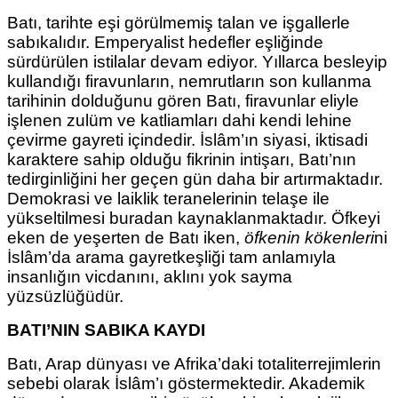
Batı, tarihte eşi görülmemiş talan ve işgallerle
sabıkalıdır. Emperyalist hedefler eşliğinde
sürdürülen istilalar devam ediyor. Yıllarca besleyip
kullandığı firavunların, nemrutların son kullanma
tarihinin dolduğunu gören Batı, firavunlar eliyle
işlenen zulüm ve katliamları dahi kendi lehine
çevirme gayreti içindedir. İslâm’ın siyasi, iktisadi
karaktere sahip olduğu
fikrinin intişarı, Batı’nın
tedirginliğini her geçen gün daha bir artırmaktadır.
Demokrasi ve laiklik teranelerinin telaşe ile
yükseltilmesi buradan kaynaklanmaktadır. Öfkeyi
eken de yeşerten de Batı iken,
öfkenin kökenleri
ni
İslâm’da arama gayretkeşliği tam anlamıyla
insanlığın
vicdanını, aklını yok sayma
yüzsüzlüğüdür.
BATI’NIN SABIKA KAYDI
Batı, Arap dünyası ve Afrika’daki totaliterrejimlerin
sebebi olarak İslâm’ı göstermektedir. Akademik