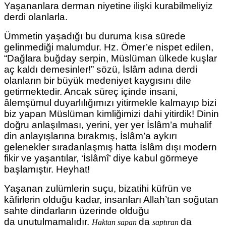
Yaşananlara derman niyetine ilişki kurabilmeliyiz
derdi olanlarla.
Ümmetin yaşadığı bu duruma kısa sürede
gelinmediği malumdur. Hz. Ömer’e nispet edilen,
“Dağlara buğday serpin, Müslüman ülkede kuşlar
aç kaldı demesinler!” sözü, İslâm adına derdi
olanların bir büyük medeniyet kaygısını dile
getirmektedir. Ancak süreç içinde insani,
âlemşümul duyarlılığımızı yitirmekle kalmayıp bizi
biz yapan Müslüman kimliğimizi dahi yitirdik! Dinin
doğru anlaşılması, yerini, yer yer İslâm’a muhalif
din anlayışlarına bırakmış, İslâm’a aykırı
gelenekler sıradanlaşmış hatta İslâm dışı modern
fikir ve yaşantılar, ‘İslâmî’ diye kabul görmeye
başlamıştır. Heyhat!
Yaşanan zulümlerin suçu, bizatihi küfrün ve
kâfirlerin olduğu kadar, insanları Allah’tan soğutan
sahte dindarların üzerinde olduğu
da
unutulmamalıdır.
da
da
Haktan sapan
saptıran