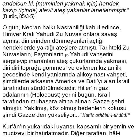
andolsun ki, (müminleri yakmak için) hendek
kazıp (içinde) alevli ateş yakanlar lanetlenmiştir.”
(Burûc, 85/3-5)
O gün, Necran halkı Nasraniliği kabul edince,
Himyer Kralı Yahudi Zu Nuvas onlara savaş
açmış, dinlerinden dönmeyenleri açtığı
hendeklerde
yaktığı ateşlere atmıştı. Tarihteki Zu
Nuvasların, Faytonların
Yahudi vahşetini
(7)
sergileyip inananları ateş çukurlarında yakması,
diri diri toprağa gömmesi ve evlenen kızları ilk
gecesinde kendi yanlarında alıkoyması vahşeti,
şimdilerde arkasına Amerika ve Batı’yı alan İsrail
tarafından sürdürülmektedir. Hitler’in gaz
odalarının (Holocoust) yerini bugün, İsrail
tarafından muhasara altına alınan Gazze şehri
almıştır. Yakılmış, köz olmuş bedenlerin kokusu
şimdi Gazze’den yükseliyor... “
Kutile
ashâbu-l-uhdûd!”
Kur’ân’ın yukarıdaki uyarısı, kapsamlı bir yemin ve
mucizevi bir hatırlatmadır. Diğer taraftan, hâl-i