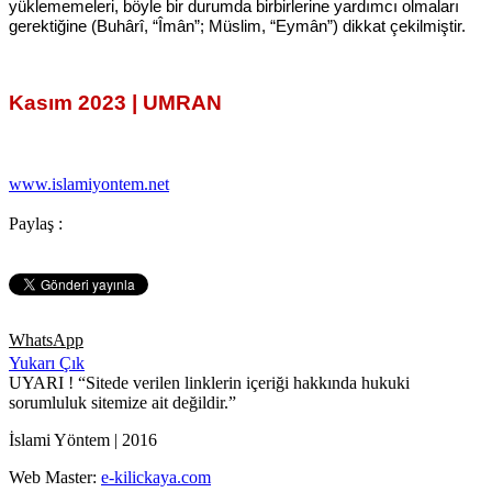
yüklememeleri, böyle bir durumda birbirlerine yardımcı olmaları
gerektiğine (Buhârî, “Îmân”; Müslim, “Eymân”) dikkat çekilmiştir.
Kasım 2023 | UMRAN
www.islamiyontem.net
Paylaş :
WhatsApp
Yukarı Çık
UYARI !
“Sitede verilen linklerin içeriği hakkında hukuki
sorumluluk sitemize ait değildir.”
İslami Yöntem | 2016
Web Master:
e-kilickaya.com