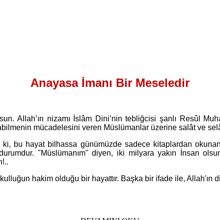
Anayasa İmanı Bir Meseledir
lsun. Allah’ın nizamı İslâm Dini’nin tebliğcisi şanlı Resûl 
olabilmenin mücadelesini veren Müslümanlar üzerine salât ve se
ki, bu hayat bilhassa günümüzde sadece kitaplardan okunan
 durumdur. "Müslümanım" diyen, iki milyara yakın İnsan olsun
!..
uğun hakim olduğu bir hayattır. Başka bir ifade ile, Allah'ın din