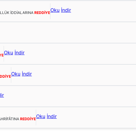
Oku
İndir
ULLÜK İDDİALARINA
REDDİYE
Oku
İndir
YE
Oku
İndir
DDİYE
ir
Oku
İndir
AHRİFÂTINA
REDDİYE