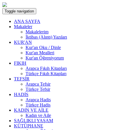
Toggle navigation
ANA SAYFA
Makaleler
Makalelerim
İktibas (Alıntı) Yazıları
KUR'AN
Kur'an Oku / Dinle
Kur'an Mealleri
Kur'an Öğreniyorum
FIKIH
Arapça Fıkıh Kitapları
Türkçe Fıkıh Kitapları
TEFSİR
Arapça Tefsir
Türkçe Tefsir
HADİS
Arapça Hadis
Türkçe Hadis
KADIN VE AİLE
Kadın ve Aile
SAĞLIKLI YAŞAM
KÜTÜPHANE