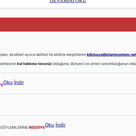
DEVAMINI OKU
, eksikleri ayrıca delilleri ile birlikte eleştirilerini
kilickaya@islamiyontem.ne
ılmasının
kul hakkına tecavüz
olduğuna, dünyevi ve uhrevi sorumluluğunun oldu
Oku
İndir
YE
Oku
İndir
E SÖYLEMLERİNE
REDDİYE