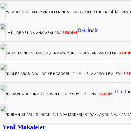
"SEMBOLİK HİLAFET" PROJELERİNE VE SAHTE MEHDİLİK - NEBİLİK - RES
Oku
İndir
LAİKLİĞE VE LAİK ANAYASALARA
REDDİYE
KADINI EVİNDEN UZAKLAŞTIRMAYA YÖNELİK ŞEYTANİ PROJELERE
REDDİ
"DİNLER ARASI DİYALOG VE HOŞGÖRÜ" "ILIMLI İSLAM" SÖYLEMLERİNE
RE
Oku
İnd
"İSLAM'DA REFORM VE GÜNCELLEME" SÖYLEMLERİNE
REDDİYE
"KUR'AN İSLAM'I" SLOGANI ALTINDA MODERNİST YAKLAŞIMLA KUR'AN T
Yenİ Makaleler