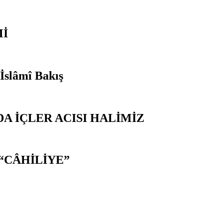
Mİ
 İslâmî Bakış
A İÇLER ACISI HALİMİZ
“CÂHİLİYE”