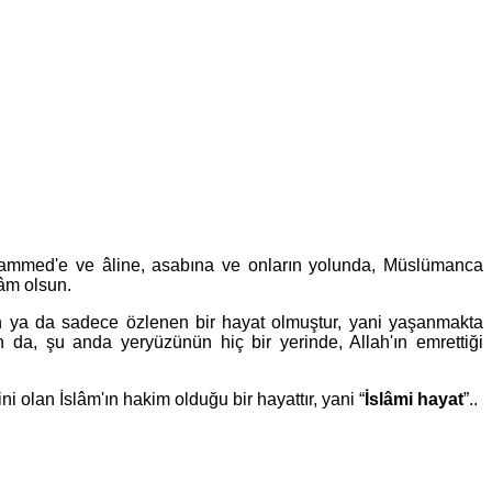
Muhammed'e ve âline, asabına ve onların yolunda, Müslümanca
lâm olsun.
 ya da sadece özlenen bir hayat olmuştur, yani yaşanmakta
 da, şu anda yeryüzünün hiç bir yerinde, Allah'ın emrettiği
i olan İslâm'ın hakim olduğu bir hayattır, yani “
İslâmi hayat
”..