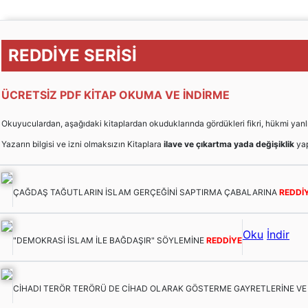
REDDİYE SERİSİ
ÜCRETSİZ PDF KİTAP OKUMA VE İNDİRME
Okuyuculardan, aşağıdaki kitaplardan okuduklarında gördükleri fikri, hükmi yanlışları
Yazarın bilgisi ve izni olmaksızın Kitaplara
ilave ve çıkartma yada değişiklik
yap
ÇAĞDAŞ TAĞUTLARIN İSLAM GERÇEĞİNİ SAPTIRMA ÇABALARINA
REDDİ
Oku
İndir
"DEMOKRASİ İSLAM İLE BAĞDAŞIR" SÖYLEMİNE
REDDİYE
CİHADI TERÖR TERÖRÜ DE CİHAD OLARAK GÖSTERME GAYRETLERİNE V