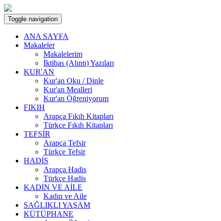
Toggle navigation
ANA SAYFA
Makaleler
Makalelerim
İktibas (Alıntı) Yazıları
KUR'AN
Kur'an Oku / Dinle
Kur'an Mealleri
Kur'an Öğreniyorum
FIKIH
Arapça Fıkıh Kitapları
Türkçe Fıkıh Kitapları
TEFSİR
Arapça Tefsir
Türkçe Tefsir
HADİS
Arapça Hadis
Türkçe Hadis
KADIN VE AİLE
Kadın ve Aile
SAĞLIKLI YAŞAM
KÜTÜPHANE