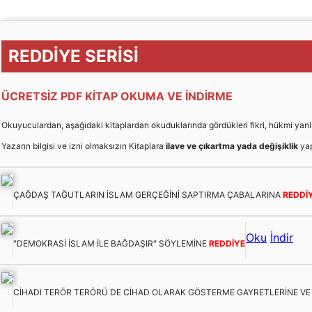
REDDİYE SERİSİ
ÜCRETSİZ PDF KİTAP OKUMA VE İNDİRME
Okuyuculardan, aşağıdaki kitaplardan okuduklarında gördükleri fikri, hükmi yanlışları
Yazarın bilgisi ve izni olmaksızın Kitaplara
ilave ve çıkartma yada değişiklik
yap
ÇAĞDAŞ TAĞUTLARIN İSLAM GERÇEĞİNİ SAPTIRMA ÇABALARINA
REDDİ
Oku
İndir
"DEMOKRASİ İSLAM İLE BAĞDAŞIR" SÖYLEMİNE
REDDİYE
CİHADI TERÖR TERÖRÜ DE CİHAD OLARAK GÖSTERME GAYRETLERİNE V