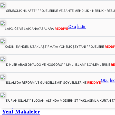
"SEMBOLİK HİLAFET" PROJELERİNE VE SAHTE MEHDİLİK - NEBİLİK - RES
Oku
İndir
LAİKLİĞE VE LAİK ANAYASALARA
REDDİYE
KADINI EVİNDEN UZAKLAŞTIRMAYA YÖNELİK ŞEYTANİ PROJELERE
REDDİ
"DİNLER ARASI DİYALOG VE HOŞGÖRÜ" "ILIMLI İSLAM" SÖYLEMLERİNE
RE
Oku
İnd
"İSLAM'DA REFORM VE GÜNCELLEME" SÖYLEMLERİNE
REDDİYE
"KUR'AN İSLAM'I" SLOGANI ALTINDA MODERNİST YAKLAŞIMLA KUR'AN T
Yenİ Makaleler