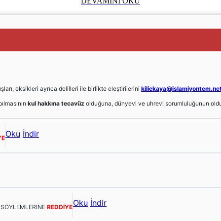
DEVAMINI OKU
, eksikleri ayrıca delilleri ile birlikte eleştirilerini
kilickaya@islamiyontem.ne
ılmasının
kul hakkına tecavüz
olduğuna, dünyevi ve uhrevi sorumluluğunun oldu
Oku
İndir
YE
Oku
İndir
E SÖYLEMLERİNE
REDDİYE