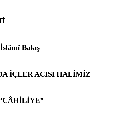
Mİ
 İslâmî Bakış
A İÇLER ACISI HALİMİZ
“CÂHİLİYE”