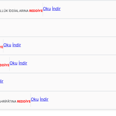
Oku
İndir
ULLÜK İDDİALARINA
REDDİYE
Oku
İndir
YE
Oku
İndir
DDİYE
ir
Oku
İndir
AHRİFÂTINA
REDDİYE