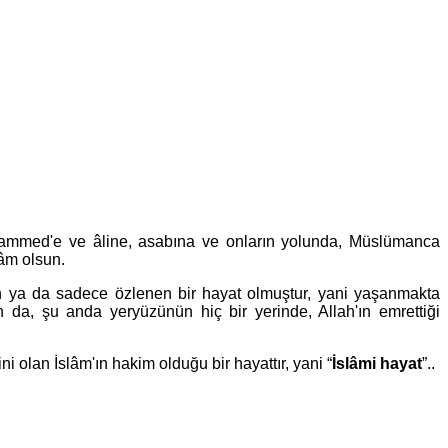
Muhammed'e ve âline, asabına ve onların yolunda, Müslümanca
lâm olsun.
 ya da sadece özlenen bir hayat olmuştur, yani yaşanmakta
 da, şu anda yeryüzünün hiç bir yerinde, Allah'ın emrettiği
i olan İslâm'ın hakim olduğu bir hayattır, yani “
İslâmi hayat
”..