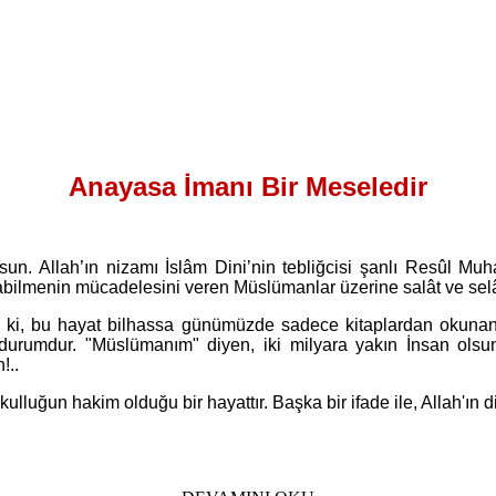
Anayasa İmanı Bir Meseledir
lsun. Allah’ın nizamı İslâm Dini’nin tebliğcisi şanlı Resûl 
olabilmenin mücadelesini veren Müslümanlar üzerine salât ve se
ki, bu hayat bilhassa günümüzde sadece kitaplardan okunan
 durumdur. "Müslümanım" diyen, iki milyara yakın İnsan olsun
!..
uğun hakim olduğu bir hayattır. Başka bir ifade ile, Allah'ın din