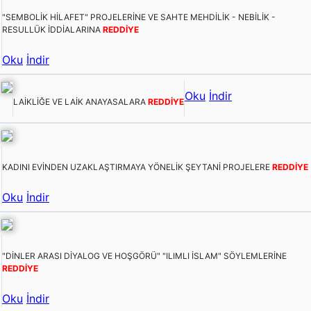
"SEMBOLİK HİLAFET" PROJELERİNE VE SAHTE MEHDİLİK - NEBİLİK -
RESULLÜK İDDİALARINA
REDDİYE
Oku
İndir
Oku
İndir
LAİKLİĞE VE LAİK ANAYASALARA
REDDİYE
KADINI EVİNDEN UZAKLAŞTIRMAYA YÖNELİK ŞEYTANİ PROJELERE
REDDİYE
Oku
İndir
"DİNLER ARASI DİYALOG VE HOŞGÖRÜ" "ILIMLI İSLAM" SÖYLEMLERİNE
REDDİYE
Oku
İndir