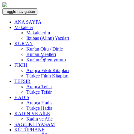
Toggle navigation
ANA SAYFA
Makaleler
Makalelerim
İktibas (Alıntı) Yazıları
KUR'AN
Kur'an Oku / Dinle
Kur'an Mealleri
Kur'an Öğreniyorum
FIKIH
Arapça Fıkıh Kitapları
Türkçe Fıkıh Kitapları
TEFSİR
Arapça Tefsir
Türkçe Tefsir
HADİS
Arapça Hadis
Türkçe Hadis
KADIN VE AİLE
Kadın ve Aile
SAĞLIKLI YAŞAM
KÜTÜPHANE