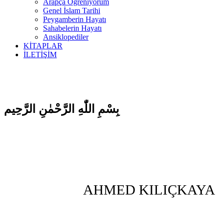
Arapça Öğreniyorum
Genel İslam Tarihi
Peygamberin Hayatı
Sahabelerin Hayatı
Ansiklopediler
KİTAPLAR
İLETİŞİM
بِسْمِ اللّٰهِ الرَّحْمٰنِ الرَّحِيم
AHMED KILIÇKAYA