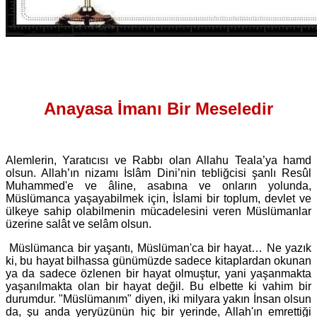
Anayasa İmanı Bir Meseledir
Alemlerin, Yaratıcısı ve Rabbı olan Allahu Teala’ya hamd
olsun. Allah’ın nizamı İslâm Dini’nin tebliğcisi şanlı Resûl
Muhammed'e ve âline, asabına ve onların yolunda,
Müslümanca yaşayabilmek için, İslami bir toplum, devlet ve
ülkeye sahip olabilmenin mücadelesini veren Müslümanlar
üzerine salât ve selâm olsun.
Müslümanca bir yaşantı, Müslüman'ca bir hayat… Ne yazık
ki, bu hayat bilhassa günümüzde sadece kitaplardan okunan
ya da sadece özlenen bir hayat olmuştur, yani yaşanmakta
yaşanılmakta olan bir hayat değil. Bu elbette ki vahim bir
durumdur. "Müslümanım" diyen, iki milyara yakın İnsan olsun
da, şu anda yeryüzünün hiç bir yerinde, Allah'ın emrettiği