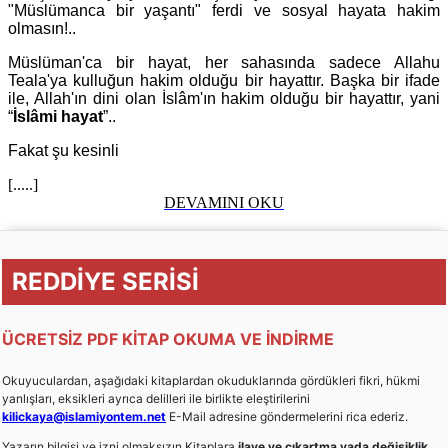
"Müslümanca bir yaşantı" ferdi ve sosyal hayata hakim
olmasın!..
Müslüman'ca bir hayat, her sahasında sadece Allahu
Teala'ya kulluğun hakim olduğu bir hayattır. Başka bir ifade
ile, Allah'ın dini olan İslâm'ın hakim olduğu bir hayattır, yani
“
İslâmi hayat
”..
Fakat şu kesinli
[.....]
DEVAMINI OKU
REDDİYE SERİSİ
ÜCRETSİZ PDF KİTAP OKUMA VE İNDİRME
Okuyuculardan, aşağıdaki kitaplardan okuduklarında gördükleri fikri, hükmi
yanlışları, eksikleri ayrıca delilleri ile birlikte eleştirilerini
kilickaya@islamiyontem.net
E-Mail adresine göndermelerini rica ederiz.
Yazarın bilgisi ve izni olmaksızın Kitaplara
ilave ve çıkartma yada değişiklik