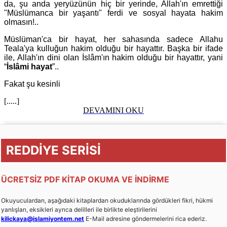
da, şu anda yeryüzünün hiç bir yerinde, Allah'ın emrettiği
"Müslümanca bir yaşantı" ferdi ve sosyal hayata hakim
olmasın!..
Müslüman'ca bir hayat, her sahasında sadece Allahu
Teala'ya kulluğun hakim olduğu bir hayattır. Başka bir ifade
ile, Allah'ın dini olan İslâm'ın hakim olduğu bir hayattır, yani
“
İslâmi hayat
”..
Fakat şu kesinli
[.....]
DEVAMINI OKU
REDDİYE SERİSİ
ÜCRETSİZ PDF KİTAP OKUMA VE İNDİRME
Okuyuculardan, aşağıdaki kitaplardan okuduklarında gördükleri fikri, hükmi
yanlışları, eksikleri ayrıca delilleri ile birlikte eleştirilerini
kilickaya@islamiyontem.net
E-Mail adresine göndermelerini rica ederiz.