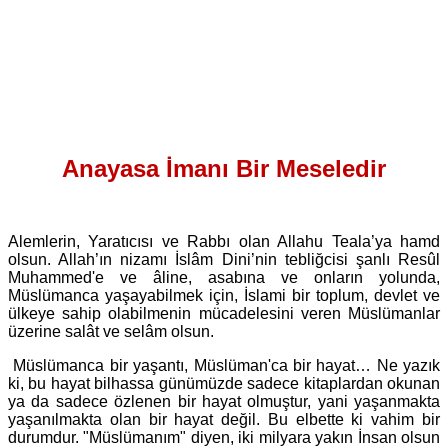
Anayasa İmanı Bir Meseledir
Alemlerin, Yaratıcısı ve Rabbı olan Allahu Teala’ya hamd
olsun. Allah’ın nizamı İslâm Dini’nin tebliğcisi şanlı Resûl
Muhammed'e ve âline, asabına ve onların yolunda,
Müslümanca yaşayabilmek için, İslami bir toplum, devlet ve
ülkeye sahip olabilmenin mücadelesini veren Müslümanlar
üzerine salât ve selâm olsun.
Müslümanca bir yaşantı, Müslüman'ca bir hayat… Ne yazık
ki, bu hayat bilhassa günümüzde sadece kitaplardan okunan
ya da sadece özlenen bir hayat olmuştur, yani yaşanmakta
yaşanılmakta olan bir hayat değil. Bu elbette ki vahim bir
durumdur. "Müslümanım" diyen, iki milyara yakın İnsan olsun