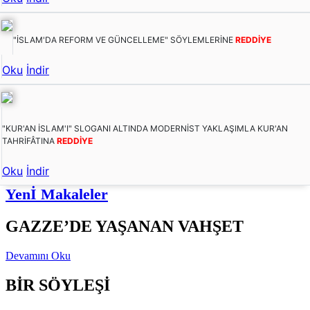
"İSLAM'DA REFORM VE GÜNCELLEME" SÖYLEMLERİNE
REDDİYE
Oku
İndir
"KUR'AN İSLAM'I" SLOGANI ALTINDA MODERNİST YAKLAŞIMLA KUR'AN
TAHRİFÂTINA
REDDİYE
Oku
İndir
Yenİ Makaleler
GAZZE’DE YAŞANAN VAHŞET
Devamını Oku
BİR SÖYLEŞİ