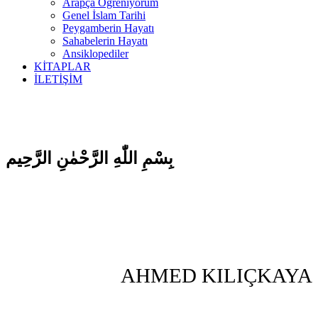
Arapça Öğreniyorum
Genel İslam Tarihi
Peygamberin Hayatı
Sahabelerin Hayatı
Ansiklopediler
KİTAPLAR
İLETİŞİM
بِسْمِ اللّٰهِ الرَّحْمٰنِ الرَّحِيم
AHMED KILIÇKAYA