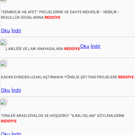
"SEMBOLİK HİLAFET" PROJELERİNE VE SAHTE MEHDİLİK - NEBİLİK -
RESULLÜK İDDİALARINA
REDDİYE
Oku
İndir
Oku
İndir
LAİKLİĞE VE LAİK ANAYASALARA
REDDİYE
KADINI EVİNDEN UZAKLAŞTIRMAYA YÖNELİK ŞEYTANİ PROJELERE
REDDİYE
Oku
İndir
"DİNLER ARASI DİYALOG VE HOŞGÖRÜ" "ILIMLI İSLAM" SÖYLEMLERİNE
REDDİYE
Oku
İndir