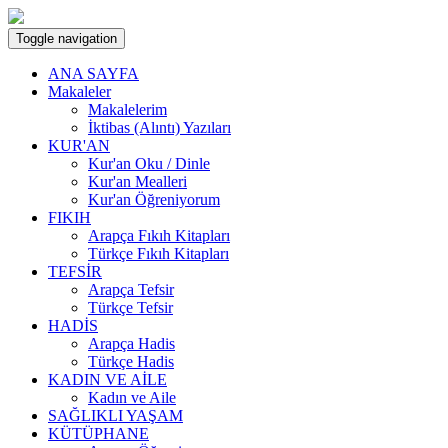
Toggle navigation
ANA SAYFA
Makaleler
Makalelerim
İktibas (Alıntı) Yazıları
KUR'AN
Kur'an Oku / Dinle
Kur'an Mealleri
Kur'an Öğreniyorum
FIKIH
Arapça Fıkıh Kitapları
Türkçe Fıkıh Kitapları
TEFSİR
Arapça Tefsir
Türkçe Tefsir
HADİS
Arapça Hadis
Türkçe Hadis
KADIN VE AİLE
Kadın ve Aile
SAĞLIKLI YAŞAM
KÜTÜPHANE