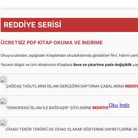
REDDİYE SERİSİ
ÜCRETSİZ PDF KİTAP OKUMA VE İNDİRME
Okuyuculardan, aşağıdaki kitaplardan okuduklarında gördükleri fikri, hükmi yanlışları
Yazarın bilgisi ve izni olmaksızın Kitaplara
ilave ve çıkartma yada değişiklik
yap
ÇAĞDAŞ TAĞUTLARIN İSLAM GERÇEĞİNİ SAPTIRMA ÇABALARINA
REDDİ
Oku
İndir
"DEMOKRASİ İSLAM İLE BAĞDAŞIR" SÖYLEMİNE
REDDİYE
CİHADI TERÖR TERÖRÜ DE CİHAD OLARAK GÖSTERME GAYRETLERİNE V