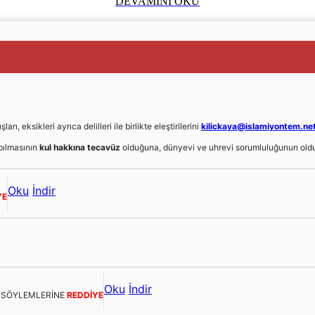
DEVAMINI OKU
, eksikleri ayrıca delilleri ile birlikte eleştirilerini
kilickaya@islamiyontem.ne
ılmasının
kul hakkına tecavüz
olduğuna, dünyevi ve uhrevi sorumluluğunun oldu
Oku
İndir
YE
Oku
İndir
E SÖYLEMLERİNE
REDDİYE