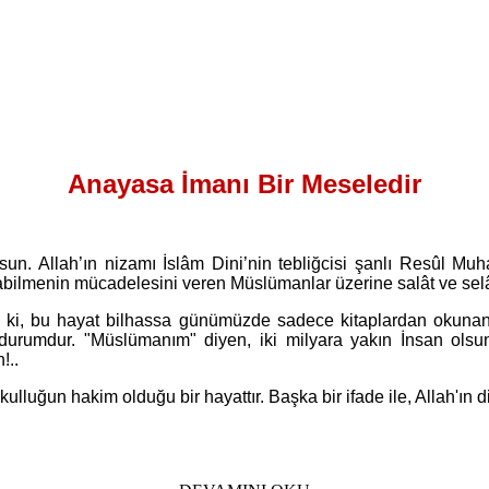
Anayasa İmanı Bir Meseledir
lsun. Allah’ın nizamı İslâm Dini’nin tebliğcisi şanlı Resûl 
olabilmenin mücadelesini veren Müslümanlar üzerine salât ve se
ki, bu hayat bilhassa günümüzde sadece kitaplardan okunan
 durumdur. "Müslümanım" diyen, iki milyara yakın İnsan olsun
!..
uğun hakim olduğu bir hayattır. Başka bir ifade ile, Allah'ın din