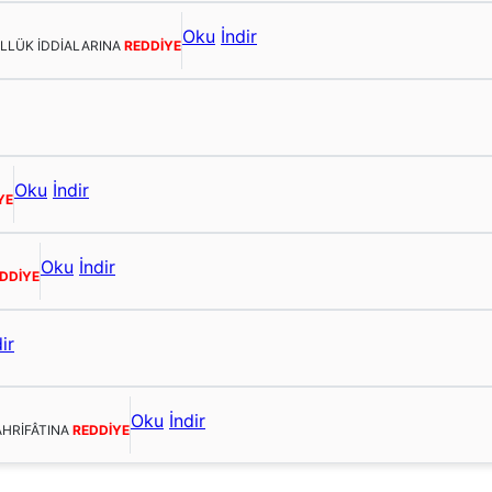
Oku
İndir
ULLÜK İDDİALARINA
REDDİYE
Oku
İndir
YE
Oku
İndir
DDİYE
ir
Oku
İndir
AHRİFÂTINA
REDDİYE