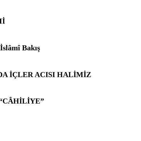
Mİ
 İslâmî Bakış
A İÇLER ACISI HALİMİZ
“CÂHİLİYE”