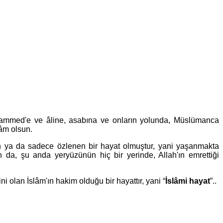
Muhammed'e ve âline, asabına ve onların yolunda, Müslümanca
lâm olsun.
 ya da sadece özlenen bir hayat olmuştur, yani yaşanmakta
 da, şu anda yeryüzünün hiç bir yerinde, Allah'ın emrettiği
i olan İslâm'ın hakim olduğu bir hayattır, yani “
İslâmi hayat
”..