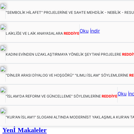
"SEMBOLİK HİLAFET" PROJELERİNE VE SAHTE MEHDİLİK - NEBİLİK - RES
Oku
İndir
LAİKLİĞE VE LAİK ANAYASALARA
REDDİYE
KADINI EVİNDEN UZAKLAŞTIRMAYA YÖNELİK ŞEYTANİ PROJELERE
REDDİ
"DİNLER ARASI DİYALOG VE HOŞGÖRÜ" "ILIMLI İSLAM" SÖYLEMLERİNE
RE
Oku
İnd
"İSLAM'DA REFORM VE GÜNCELLEME" SÖYLEMLERİNE
REDDİYE
"KUR'AN İSLAM'I" SLOGANI ALTINDA MODERNİST YAKLAŞIMLA KUR'AN T
Yenİ Makaleler