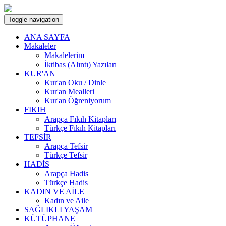
Toggle navigation
ANA SAYFA
Makaleler
Makalelerim
İktibas (Alıntı) Yazıları
KUR'AN
Kur'an Oku / Dinle
Kur'an Mealleri
Kur'an Öğreniyorum
FIKIH
Arapça Fıkıh Kitapları
Türkçe Fıkıh Kitapları
TEFSİR
Arapça Tefsir
Türkçe Tefsir
HADİS
Arapça Hadis
Türkçe Hadis
KADIN VE AİLE
Kadın ve Aile
SAĞLIKLI YAŞAM
KÜTÜPHANE