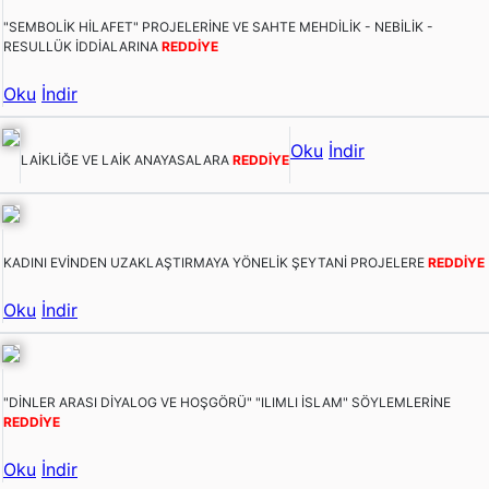
"SEMBOLİK HİLAFET" PROJELERİNE VE SAHTE MEHDİLİK - NEBİLİK -
RESULLÜK İDDİALARINA
REDDİYE
Oku
İndir
Oku
İndir
LAİKLİĞE VE LAİK ANAYASALARA
REDDİYE
KADINI EVİNDEN UZAKLAŞTIRMAYA YÖNELİK ŞEYTANİ PROJELERE
REDDİYE
Oku
İndir
"DİNLER ARASI DİYALOG VE HOŞGÖRÜ" "ILIMLI İSLAM" SÖYLEMLERİNE
REDDİYE
Oku
İndir