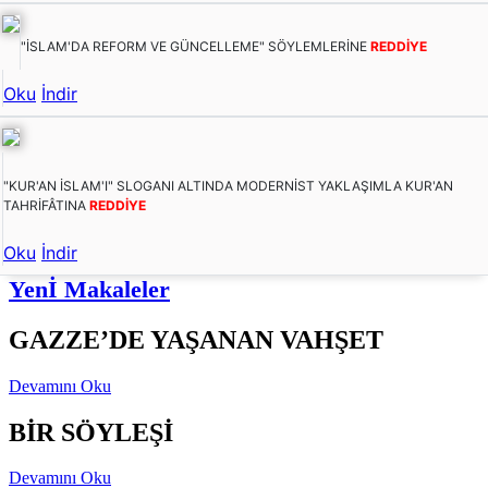
"İSLAM'DA REFORM VE GÜNCELLEME" SÖYLEMLERİNE
REDDİYE
Oku
İndir
"KUR'AN İSLAM'I" SLOGANI ALTINDA MODERNİST YAKLAŞIMLA KUR'AN
TAHRİFÂTINA
REDDİYE
Oku
İndir
Yenİ Makaleler
GAZZE’DE YAŞANAN VAHŞET
Devamını Oku
BİR SÖYLEŞİ
Devamını Oku