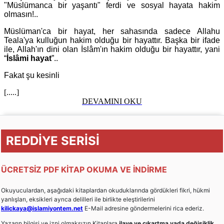
"Müslümanca bir yaşantı" ferdi ve sosyal hayata hakim
olmasın!..
Müslüman'ca bir hayat, her sahasında sadece Allahu
Teala'ya kulluğun hakim olduğu bir hayattır. Başka bir ifade
ile, Allah'ın dini olan İslâm'ın hakim olduğu bir hayattır, yani
“
İslâmi hayat
”..
Fakat şu kesinli
[.....]
DEVAMINI OKU
REDDİYE SERİSİ
ÜCRETSİZ PDF KİTAP OKUMA VE İNDİRME
Okuyuculardan, aşağıdaki kitaplardan okuduklarında gördükleri fikri, hükmi
yanlışları, eksikleri ayrıca delilleri ile birlikte eleştirilerini
kilickaya@islamiyontem.net
E-Mail adresine göndermelerini rica ederiz.
Yazarın bilgisi ve izni olmaksızın Kitaplara
ilave ve çıkartma yada değişiklik