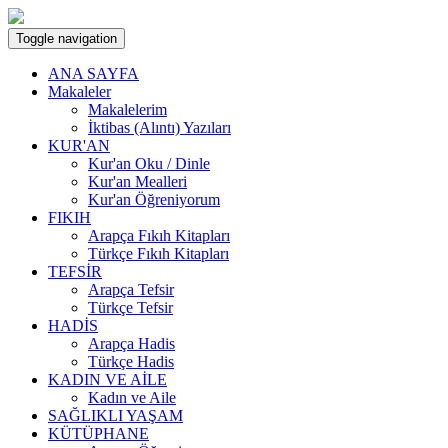
Toggle navigation
ANA SAYFA
Makaleler
Makalelerim
İktibas (Alıntı) Yazıları
KUR'AN
Kur'an Oku / Dinle
Kur'an Mealleri
Kur'an Öğreniyorum
FIKIH
Arapça Fıkıh Kitapları
Türkçe Fıkıh Kitapları
TEFSİR
Arapça Tefsir
Türkçe Tefsir
HADİS
Arapça Hadis
Türkçe Hadis
KADIN VE AİLE
Kadın ve Aile
SAĞLIKLI YAŞAM
KÜTÜPHANE