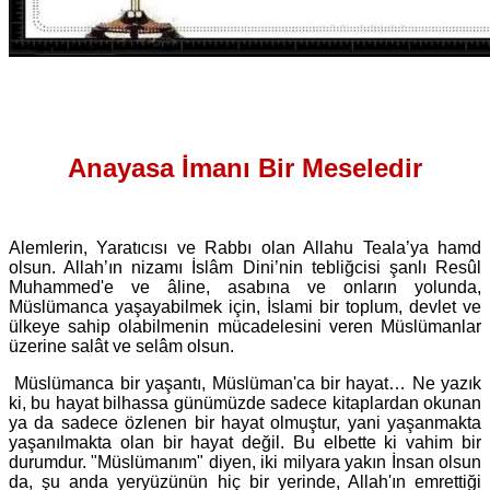
Anayasa İmanı Bir Meseledir
Alemlerin, Yaratıcısı ve Rabbı olan Allahu Teala’ya hamd
olsun. Allah’ın nizamı İslâm Dini’nin tebliğcisi şanlı Resûl
Muhammed'e ve âline, asabına ve onların yolunda,
Müslümanca yaşayabilmek için, İslami bir toplum, devlet ve
ülkeye sahip olabilmenin mücadelesini veren Müslümanlar
üzerine salât ve selâm olsun.
Müslümanca bir yaşantı, Müslüman'ca bir hayat… Ne yazık
ki, bu hayat bilhassa günümüzde sadece kitaplardan okunan
ya da sadece özlenen bir hayat olmuştur, yani yaşanmakta
yaşanılmakta olan bir hayat değil. Bu elbette ki vahim bir
durumdur. "Müslümanım" diyen, iki milyara yakın İnsan olsun
da, şu anda yeryüzünün hiç bir yerinde, Allah'ın emrettiği