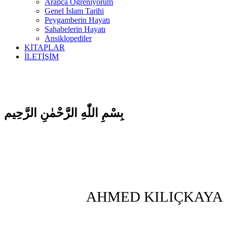
Arapça Öğreniyorum
Genel İslam Tarihi
Peygamberin Hayatı
Sahabelerin Hayatı
Ansiklopediler
KİTAPLAR
İLETİŞİM
بِسْمِ اللّٰهِ الرَّحْمٰنِ الرَّحِيم
AHMED KILIÇKAYA