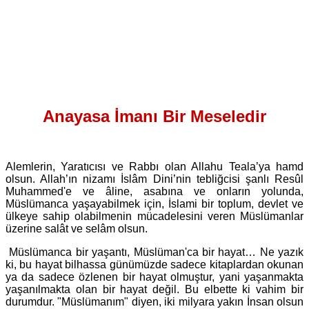
Anayasa İmanı Bir Meseledir
Alemlerin, Yaratıcısı ve Rabbı olan Allahu Teala’ya hamd
olsun. Allah’ın nizamı İslâm Dini’nin tebliğcisi şanlı Resûl
Muhammed'e ve âline, asabına ve onların yolunda,
Müslümanca yaşayabilmek için, İslami bir toplum, devlet ve
ülkeye sahip olabilmenin mücadelesini veren Müslümanlar
üzerine salât ve selâm olsun.
Müslümanca bir yaşantı, Müslüman'ca bir hayat… Ne yazık
ki, bu hayat bilhassa günümüzde sadece kitaplardan okunan
ya da sadece özlenen bir hayat olmuştur, yani yaşanmakta
yaşanılmakta olan bir hayat değil. Bu elbette ki vahim bir
durumdur. "Müslümanım" diyen, iki milyara yakın İnsan olsun