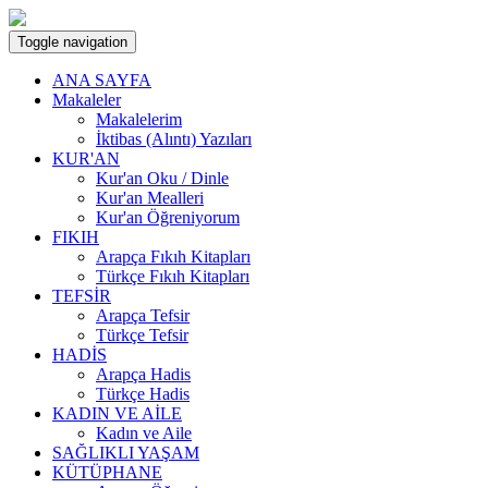
Toggle navigation
ANA SAYFA
Makaleler
Makalelerim
İktibas (Alıntı) Yazıları
KUR'AN
Kur'an Oku / Dinle
Kur'an Mealleri
Kur'an Öğreniyorum
FIKIH
Arapça Fıkıh Kitapları
Türkçe Fıkıh Kitapları
TEFSİR
Arapça Tefsir
Türkçe Tefsir
HADİS
Arapça Hadis
Türkçe Hadis
KADIN VE AİLE
Kadın ve Aile
SAĞLIKLI YAŞAM
KÜTÜPHANE