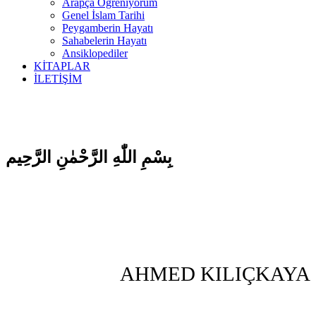
Arapça Öğreniyorum
Genel İslam Tarihi
Peygamberin Hayatı
Sahabelerin Hayatı
Ansiklopediler
KİTAPLAR
İLETİŞİM
بِسْمِ اللّٰهِ الرَّحْمٰنِ الرَّحِيم
AHMED KILIÇKAYA