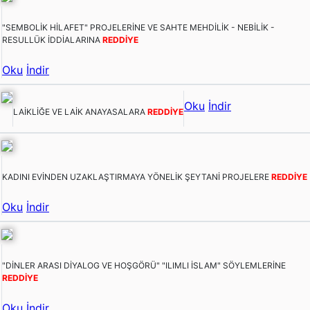
"SEMBOLİK HİLAFET" PROJELERİNE VE SAHTE MEHDİLİK - NEBİLİK -
RESULLÜK İDDİALARINA
REDDİYE
Oku
İndir
Oku
İndir
LAİKLİĞE VE LAİK ANAYASALARA
REDDİYE
KADINI EVİNDEN UZAKLAŞTIRMAYA YÖNELİK ŞEYTANİ PROJELERE
REDDİYE
Oku
İndir
"DİNLER ARASI DİYALOG VE HOŞGÖRÜ" "ILIMLI İSLAM" SÖYLEMLERİNE
REDDİYE
Oku
İndir