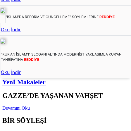
"İSLAM'DA REFORM VE GÜNCELLEME" SÖYLEMLERİNE
REDDİYE
Oku
İndir
"KUR'AN İSLAM'I" SLOGANI ALTINDA MODERNİST YAKLAŞIMLA KUR'AN
TAHRİFÂTINA
REDDİYE
Oku
İndir
Yenİ Makaleler
GAZZE’DE YAŞANAN VAHŞET
Devamını Oku
BİR SÖYLEŞİ