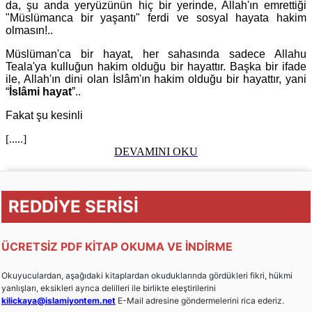
da, şu anda yeryüzünün hiç bir yerinde, Allah'ın emrettiği
"Müslümanca bir yaşantı" ferdi ve sosyal hayata hakim
olmasın!..
Müslüman'ca bir hayat, her sahasında sadece Allahu
Teala'ya kulluğun hakim olduğu bir hayattır. Başka bir ifade
ile, Allah'ın dini olan İslâm'ın hakim olduğu bir hayattır, yani
“
İslâmi hayat
”..
Fakat şu kesinli
[.....]
DEVAMINI OKU
REDDİYE SERİSİ
ÜCRETSİZ PDF KİTAP OKUMA VE İNDİRME
Okuyuculardan, aşağıdaki kitaplardan okuduklarında gördükleri fikri, hükmi
yanlışları, eksikleri ayrıca delilleri ile birlikte eleştirilerini
kilickaya@islamiyontem.net
E-Mail adresine göndermelerini rica ederiz.