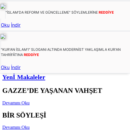
"İSLAM'DA REFORM VE GÜNCELLEME" SÖYLEMLERİNE
REDDİYE
Oku
İndir
"KUR'AN İSLAM'I" SLOGANI ALTINDA MODERNİST YAKLAŞIMLA KUR'AN
TAHRİFÂTINA
REDDİYE
Oku
İndir
Yenİ Makaleler
GAZZE’DE YAŞANAN VAHŞET
Devamını Oku
BİR SÖYLEŞİ
Devamını Oku