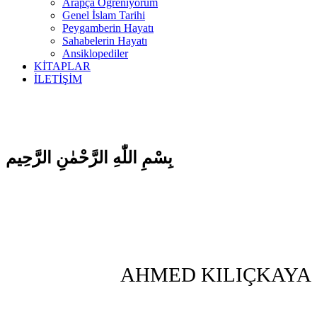
Arapça Öğreniyorum
Genel İslam Tarihi
Peygamberin Hayatı
Sahabelerin Hayatı
Ansiklopediler
KİTAPLAR
İLETİŞİM
بِسْمِ اللّٰهِ الرَّحْمٰنِ الرَّحِيم
AHMED KILIÇKAYA