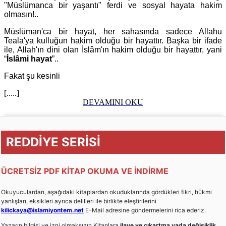
"Müslümanca bir yaşantı" ferdi ve sosyal hayata hakim
olmasın!..
Müslüman'ca bir hayat, her sahasında sadece Allahu
Teala'ya kulluğun hakim olduğu bir hayattır. Başka bir ifade
ile, Allah'ın dini olan İslâm'ın hakim olduğu bir hayattır, yani
“
İslâmi hayat
”..
Fakat şu kesinli
[.....]
DEVAMINI OKU
REDDİYE SERİSİ
ÜCRETSİZ PDF KİTAP OKUMA VE İNDİRME
Okuyuculardan, aşağıdaki kitaplardan okuduklarında gördükleri fikri, hükmi
yanlışları, eksikleri ayrıca delilleri ile birlikte eleştirilerini
kilickaya@islamiyontem.net
E-Mail adresine göndermelerini rica ederiz.
Yazarın bilgisi ve izni olmaksızın Kitaplara
ilave ve çıkartma yada değişiklik