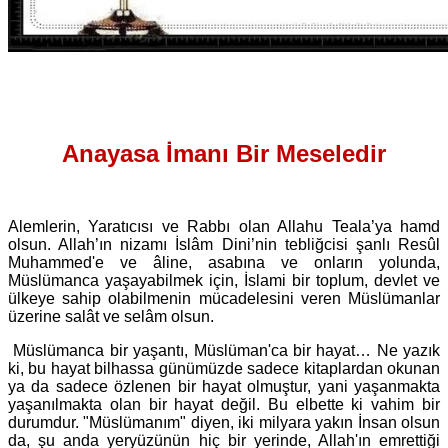
Anayasa İmanı Bir Meseledir
Alemlerin, Yaratıcısı ve Rabbı olan Allahu Teala’ya hamd
olsun. Allah’ın nizamı İslâm Dini’nin tebliğcisi şanlı Resûl
Muhammed'e ve âline, asabına ve onların yolunda,
Müslümanca yaşayabilmek için, İslami bir toplum, devlet ve
ülkeye sahip olabilmenin mücadelesini veren Müslümanlar
üzerine salât ve selâm olsun.
Müslümanca bir yaşantı, Müslüman'ca bir hayat… Ne yazık
ki, bu hayat bilhassa günümüzde sadece kitaplardan okunan
ya da sadece özlenen bir hayat olmuştur, yani yaşanmakta
yaşanılmakta olan bir hayat değil. Bu elbette ki vahim bir
durumdur. "Müslümanım" diyen, iki milyara yakın İnsan olsun
da, şu anda yeryüzünün hiç bir yerinde, Allah'ın emrettiği