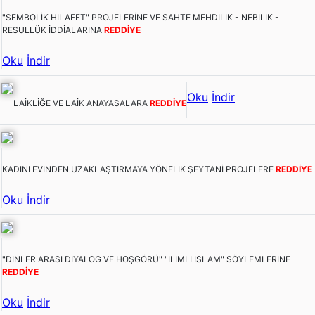
"SEMBOLİK HİLAFET" PROJELERİNE VE SAHTE MEHDİLİK - NEBİLİK -
RESULLÜK İDDİALARINA
REDDİYE
Oku
İndir
Oku
İndir
LAİKLİĞE VE LAİK ANAYASALARA
REDDİYE
KADINI EVİNDEN UZAKLAŞTIRMAYA YÖNELİK ŞEYTANİ PROJELERE
REDDİYE
Oku
İndir
"DİNLER ARASI DİYALOG VE HOŞGÖRÜ" "ILIMLI İSLAM" SÖYLEMLERİNE
REDDİYE
Oku
İndir