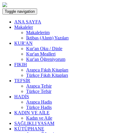
Toggle navigation
ANA SAYFA
Makaleler
Makalelerim
İktibas (Alıntı) Yazıları
KUR'AN
Kur'an Oku / Dinle
Kur'an Mealleri
Kur'an Öğreniyorum
FIKIH
Arapça Fıkıh Kitapları
Türkçe Fıkıh Kitapları
TEFSİR
Arapça Tefsir
Türkçe Tefsir
HADİS
Arapça Hadis
Türkçe Hadis
KADIN VE AİLE
Kadın ve Aile
SAĞLIKLI YAŞAM
KÜTÜPHANE