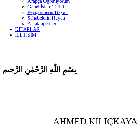
Arapça Öğreniyorum
Genel İslam Tarihi
Peygamberin Hayatı
Sahabelerin Hayatı
Ansiklopediler
KİTAPLAR
İLETİŞİM
بِسْمِ اللّٰهِ الرَّحْمٰنِ الرَّحِيم
AHMED KILIÇKAYA