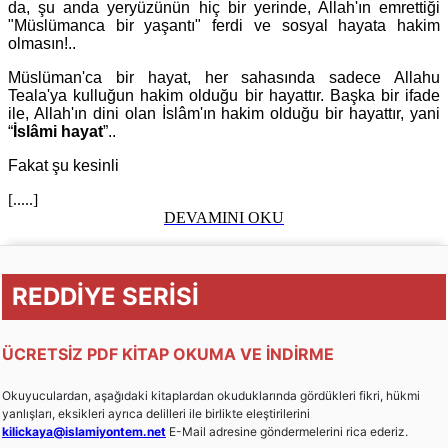
da, şu anda yeryüzünün hiç bir yerinde, Allah'ın emrettiği
"Müslümanca bir yaşantı" ferdi ve sosyal hayata hakim
olmasın!..
Müslüman'ca bir hayat, her sahasında sadece Allahu
Teala'ya kulluğun hakim olduğu bir hayattır. Başka bir ifade
ile, Allah'ın dini olan İslâm'ın hakim olduğu bir hayattır, yani
“
İslâmi hayat
”..
Fakat şu kesinli
[.....]
DEVAMINI OKU
REDDİYE SERİSİ
ÜCRETSİZ PDF KİTAP OKUMA VE İNDİRME
Okuyuculardan, aşağıdaki kitaplardan okuduklarında gördükleri fikri, hükmi
yanlışları, eksikleri ayrıca delilleri ile birlikte eleştirilerini
kilickaya@islamiyontem.net
E-Mail adresine göndermelerini rica ederiz.