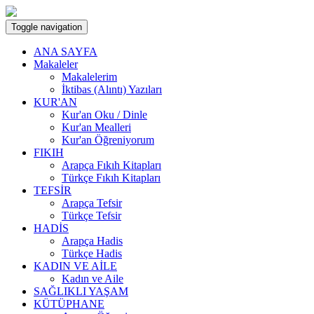
Toggle navigation
ANA SAYFA
Makaleler
Makalelerim
İktibas (Alıntı) Yazıları
KUR'AN
Kur'an Oku / Dinle
Kur'an Mealleri
Kur'an Öğreniyorum
FIKIH
Arapça Fıkıh Kitapları
Türkçe Fıkıh Kitapları
TEFSİR
Arapça Tefsir
Türkçe Tefsir
HADİS
Arapça Hadis
Türkçe Hadis
KADIN VE AİLE
Kadın ve Aile
SAĞLIKLI YAŞAM
KÜTÜPHANE