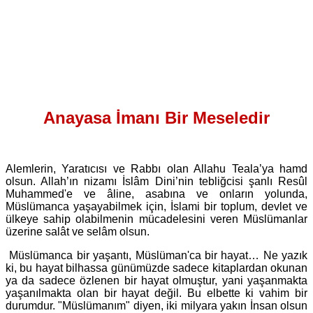
Anayasa İmanı Bir Meseledir
Alemlerin, Yaratıcısı ve Rabbı olan Allahu Teala’ya hamd
olsun. Allah’ın nizamı İslâm Dini’nin tebliğcisi şanlı Resûl
Muhammed'e ve âline, asabına ve onların yolunda,
Müslümanca yaşayabilmek için, İslami bir toplum, devlet ve
ülkeye sahip olabilmenin mücadelesini veren Müslümanlar
üzerine salât ve selâm olsun.
Müslümanca bir yaşantı, Müslüman'ca bir hayat… Ne yazık
ki, bu hayat bilhassa günümüzde sadece kitaplardan okunan
ya da sadece özlenen bir hayat olmuştur, yani yaşanmakta
yaşanılmakta olan bir hayat değil. Bu elbette ki vahim bir
durumdur. "Müslümanım" diyen, iki milyara yakın İnsan olsun