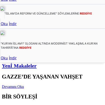
"İSLAM'DA REFORM VE GÜNCELLEME" SÖYLEMLERİNE
REDDİYE
Oku
İndir
"KUR'AN İSLAM'I" SLOGANI ALTINDA MODERNİST YAKLAŞIMLA KUR'AN
TAHRİFÂTINA
REDDİYE
Oku
İndir
Yenİ Makaleler
GAZZE’DE YAŞANAN VAHŞET
Devamını Oku
BİR SÖYLEŞİ