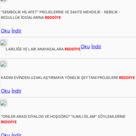
"SEMBOLİK HİLAFET" PROJELERİNE VE SAHTE MEHDİLİK - NEBİLİK -
RESULLÜK İDDİALARINA
REDDİYE
Oku
İndir
Oku
İndir
LAİKLİĞE VE LAİK ANAYASALARA
REDDİYE
KADINI EVİNDEN UZAKLAŞTIRMAYA YÖNELİK ŞEYTANİ PROJELERE
REDDİYE
Oku
İndir
"DİNLER ARASI DİYALOG VE HOŞGÖRÜ" "ILIMLI İSLAM" SÖYLEMLERİNE
REDDİYE
Oku
İndir