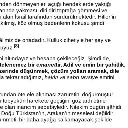
rinden dönmeyenleri açtığı hendeklerde
yaktığı
larında yakması, diri diri toprağa gömmesi ve
lan İsrail tarafından sürdürülmektedir. Hitler’in
Yakılmış, köz olmuş bedenlerin kokusu şimdi
âlimiz de ortadadır
.
Kulluk cihetiyle her şey ve
(8)
luyuz.
 altındayız ve hesaba çekileceğiz. Şimdi de,
rtelenemez bir
emanet
tir. Adil ve emîn bir şahitlik,
üzerinde düşünmek, çözüm yolları aramak, dile
a tekrarladığımız,
hakkı ve sabrı tavsiye
emrini
rundan öte ele alınması zaruretini doğurmuştur.
ün topyekûn
harekete geçtiğini göz ardı etme
ne
olan inancım sebebiyledir. Nitekim bugün şâhidi
 Doğu Türkistan’ın, Arakan’ın meselesi değildir
âm ümmeti, bir daha ayağa kalkamayacak şekilde