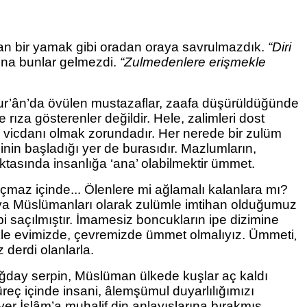
ılan bir yamak gibi oradan oraya savrulmazdık.
“Diri
ına bunlar gelmezdi.
“Zulmedenlere erişmekle
r’ân’da övülen mustazaflar, zaafa
düşürüldüğünde
me rıza gösterenler
değildir. Hele, zalimleri dost
ın vicdanı olmak zorundadır. Her nerede bir zulüm
nin başladığı yer de burasıdır. Mazlumların,
ktasında insanlığa ‘ana’ olabilmektir ümmet.
 açmaz içinde... Ölenlere mi ağlamalı kalanlara mı?
Dünya Müslümanları olarak zulümle imtihan olduğumuz
bi saçılmıştır. İmamesiz boncukların ipe dizimine
kle evimizde, çevremizde ümmet olmalıyız. Ümmeti
,
 derdi olanlarla.
ğday serpin, Müslüman ülkede kuşlar aç kaldı
reç içinde insani, âlemşümul duyarlılığımızı
 yer İslâm’a muhalif din anlayışlarına bırakmış,