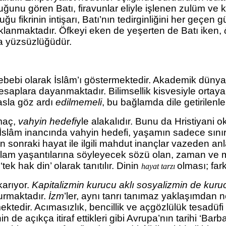
uğunu gören Batı, firavunlar eliyle işlenen zulüm ve k
lduğu
fikrinin intişarı, Batı’nın tedirginliğini her geçen
aklanmaktadır. Öfkeyi eken de yeşerten de Batı iken,
ma yüzsüzlüğüdür.
in sebebi olarak İslâm’ı göstermektedir. Akademik dün
k hesaplara dayanmaktadır. Bilimsellik kisvesiyle orta
 asla göz ardı
edilmemeli
, bu bağlamda dile getirilenler
amaç,
vahyin hedefi
yle alakalıdır. Bunu da Hristiyani
a İslâm inancında vahyin hedefi, yaşamın sadece sınırl
 sonraki hayat ile ilgili mahdut inançlar vazeden an
toplam yaşantılarına söyleyecek sözü olan, zaman ve 
tek hak din’ olarak tanıtılır. Dinin
olması; fark
hayat tarzı
karıyor.
Kapitalizmin kurucu aklı
sosyalizmin de kuruc
ğurmaktadır.
İzm
’ler, aynı tanrı tanımaz yaklaşımdan ne
memektedir. Acımasızlık, bencillik ve açgözlülük tesad
 de açıkça itiraf ettikleri gibi Avrupa’nın tarihi ‘Barb