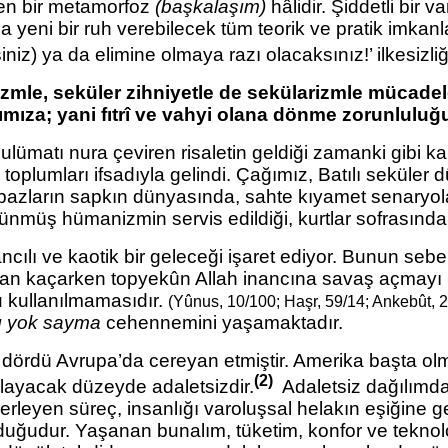
eren bir metamorfoz
(başkalaşım)
hâlidir. Şiddetli bir
 yeni bir ruh verebilecek tüm teorik ve pratik imkanla
iniz) ya da elimine olmaya razı olacaksınız!’ ilkesizli
lizmle, seküler zihniyetle
de sekülarizmle mücadel
mıza; yani fıtrî ve vahyi olana dönme zorunluluğun
lümatı nura çeviren risaletin geldiği zamanki gibi kar
oplumları ifsadıyla gelindi. Çağımız, Batılı seküler 
sihirbazların sapkın dünyasında, sahte kıyamet senaryo
müş hümanizmin servis edildiği, kurtlar sofrasında na
cılı ve kaotik bir geleceği işaret ediyor. Bunun sebe
ndan kaçarken topyekûn Allah inancına savaş açmayı b
u kullanılmamasıdır.
(Yûnus, 10/100; Haşr, 59/14; Ankebût, 2
lı yok sayma
cehennemini yaşamaktadır.
te dördü Avrupa’da cereyan etmiştir. Amerika başta 
(2)
rlayacak düzeyde adaletsizdir.
Adaletsiz dağılımda
erleyen süreç, insanlığı varoluşsal helakın eşiğine ge
lduğudur. Yaşanan bunalım, tüketim, konfor ve tekno