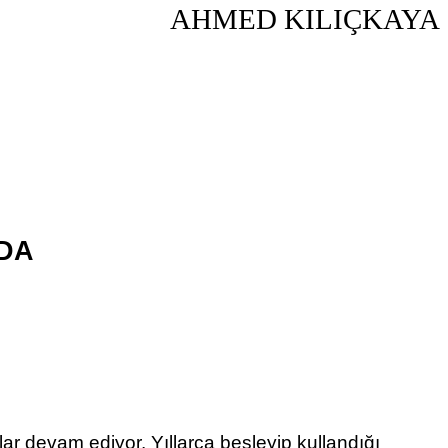
AHMED KILIÇKAYA
NDA
alar devam ediyor. Yıllarca besleyip kullandığı