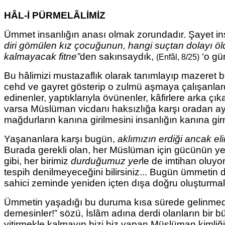
HÂL-İ PÜRMELÂLİMİZ
Ümmet insanlığın anası olmak zorundadır. Şayet insa
diri gömülen kız çocuğunun,
hangi suçtan dolayı ö
kalmayacak
fitne”
den sakınsaydık,
‘o gü
(Enfâl, 8/25)
Bu hâlimizi mustazaflık olarak tanımlayıp mazer
cehd ve gayret gösterip o zulmü aşmaya çalışanlar
edinenler, yaptıklarıyla övünenler, kâfirlere arka ç
varsa Müslüman vicdanı haksızlığa karşı oradan ayağ
mağdurların kanına girilmesini insanlığın kanına g
Yaşananlara karşı bugün,
aklımızın erdiği ancak eli
Burada gerekli olan, her Müslüman için gücünün yet
gibi, her birimiz
durduğumuz yer
le de imtihan
oluyor
tespih denilmeyeceğini bilirsiniz...
Bugün ümmetin du
sahici zeminde yeniden içten dışa doğru oluşturmalıy
Ümmetin yaşadığı bu duruma kısa sürede gelinmedi
demesinler!” sözü, İslâm adına derdi olanların bir b
yitirmekle kalmayıp bizi biz yapan Müslüman kimliğimi