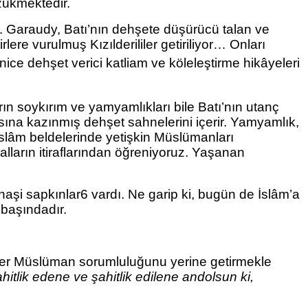
ükmektedir.
tir. Garaudy, Batı’nın dehşete düşürücü talan ve
rlere vurulmuş Kızılderililer getiriliyor… Onları
ice dehşet verici katliam ve köleleştirme hikâyeleri
n soykırım ve yamyamlıkları bile Batı’nın utanç
zasına kazınmış dehşet sahnelerini içerir. Yamyamlık,
i İslâm beldelerinde yetişkin Müslümanları
kralların itiraflarından öğreniyoruz. Yaşanan
haşi sapkınlar6 vardı. Ne garip ki, bugün de İslâm’a
 başındadır.
Her Müslüman sorumluluğunu yerine getirmekle
hitlik edene ve şahitlik
edilene andolsun ki,