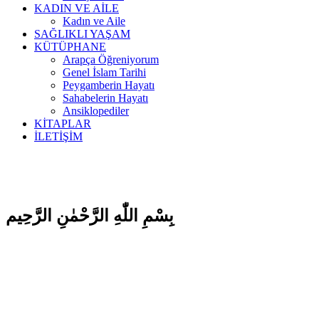
KADIN VE AİLE
Kadın ve Aile
SAĞLIKLI YAŞAM
KÜTÜPHANE
Arapça Öğreniyorum
Genel İslam Tarihi
Peygamberin Hayatı
Sahabelerin Hayatı
Ansiklopediler
KİTAPLAR
İLETİŞİM
بِسْمِ اللّٰهِ الرَّحْمٰنِ الرَّحِيم