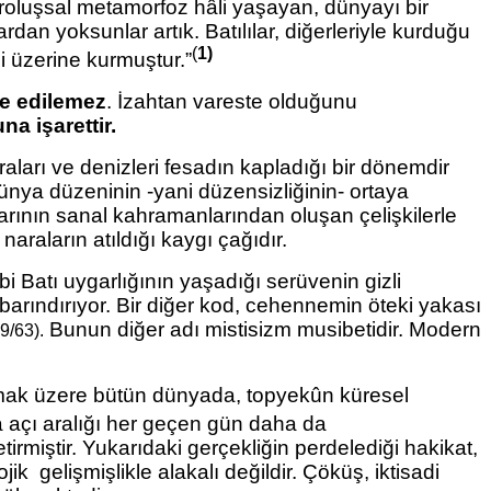
 varoluşsal metamorfoz hâli yaşayan, dünyayı bir
rdan yoksunlar artık. Batılılar, diğerleriyle kurduğu
(
1)
ği üzerine kurmuştur.”
e edilemez
. İzahtan vareste olduğunu
a işarettir.
aları ve denizleri fesadın kapladığı bir dönemdir
dünya düzeninin -yani düzensizliğinin- ortaya
larının sanal kahramanlarından oluşan çelişkilerle
raların atıldığı kaygı çağıdır.
bi Batı uygarlığının yaşadığı serüvenin
gizli
arındırıyor. Bir diğer kod, cehennemin öteki yakası
Bunun diğer adı mistisizm musibetidir. Modern
9/63).
olmak üzere bütün dünyada, topyekûn küresel
 açı aralığı her geçen gün
daha da
tirmiştir. Yukarıdaki gerçekliğin perdelediği hakikat,
lojik
gelişmişlikle alakalı değildir. Çöküş, iktisadi