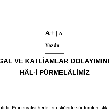
A+
|
A-
Yazdır
GAL VE KATLİAMLAR DOLAYIMI
HÂL-İ PÜRMELÂLİMİZ
alıdır. Emperyalist hedefler eşliğinde sürdürülen istil