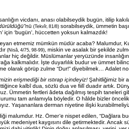
nlığın vicdanı, anası olabilseydik bugün, itilip kak
ldürüldüğü”
nü
sorabilseydik, ümmetin baş
(Tekvîr, 81/8)
n’ için ‘bugün’, hüccetten yoksun kalmazdık!
et beyan etmemiz mümkün müdür acaba? Malumdur, Ku
dır
, miskin ve asalak bir şekilde zul
(Nisâ, 4/75, 98-99)
ıkanlar hiç değildir. Müslümanlar yeryüzünde insanlığ
a kalkmalıdır. İşte duyarlılık budur ve ümmet bilinci
irme olarak görüp zulme “Dur!” diyebilmek… Adalet no
mizin erişmediği bir ıstırap içindeyiz!
Şahitliğimiz bir
tiğince kalbî dua, sözlü dua ve fiilî duadır artık. 
uz. Ümmetin fertleri âdeta dağılmış tespih taneleri gi
rumu tam anlamıyla böyledir. O hâlde bizler önceli
ız. Yaşananlara derman niyetine ilişki kurabilmeliyiz
ği malumdur. Hz. Ömer’e nispet edilen, “Dağlara bu
üyük medeniyet kaygısını dile getirmektedir. Ancak sü
zi dahi yitirdik! Dinin doğru anlaşılması, yerini, yer