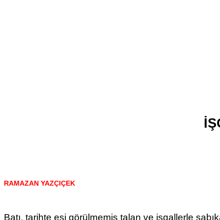
İŞ
RAMAZAN YAZÇIÇEK
Batı, tarihte eşi görülmemiş talan ve işgallerle sabık