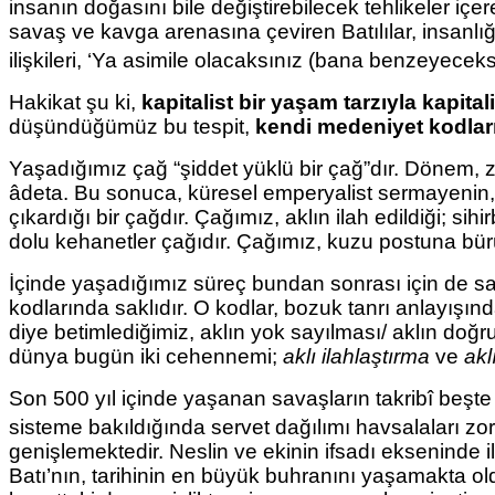
insanın doğasını bile değiştirebilecek tehlikeler iç
savaş ve kavga arenasına çeviren Batılılar, insanlığa
ilişkileri, ‘Ya asimile olacaksınız (bana benzeyeceks
Hakikat şu ki,
kapitalist bir yaşam tarzıyla kapita
düşündüğümüz bu tespit,
kendi medeniyet kodları
Yaşadığımız çağ “şiddet yüklü bir çağ”dır. Dönem, zu
âdeta. Bu sonuca, küresel emperyalist sermayenin, t
çıkardığı bir çağdır. Çağımız, aklın ilah edildiği; 
dolu kehanetler çağıdır. Çağımız, kuzu postuna bürün
İçinde yaşadığımız süreç bundan sonrası için de san
kodlarında saklıdır. O kodlar, bozuk tanrı anlayışı
diye betimlediğimiz, aklın yok sayılması/ aklın doğr
dünya bugün iki cehennemi;
aklı ilahlaştırma
ve
ak
Son 500 yıl içinde yaşanan savaşların takribî beş
sisteme bakıldığında servet dağılımı havsalaları zo
genişlemektedir. Neslin ve ekinin ifsadı ekseninde il
Batı’nın, tarihinin en büyük buhranını yaşamakta o