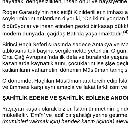
hayattaki dengesizlikten, insan onur ve haysiyeti
Roger Garaudy’nin naklettiği Kızılderililerin imhası 
soykırımlarını anlatırken diyor ki, “On iki milyondan f
öldürüyorlar ve insan etinden gezici bir kasap dükkân
(4
modern dünyada; çağdaş Batı’da yaşanmaktadır.
Birinci Haçlı Seferi sırasında sadece Antakya ve M
tablosunu tek başına sergilemekte yeterlidir. O gün, 
Orta Çağ Avrupası’nda ilk defa ve buralarda yaşananla
kazanlarda kaynattıklarını, çocuklarını ise şişe geçire
katliamların vahametini
dönemin Müslüman tarihçisi 
O dönemde, Haçlıları Müslümanlara tercih edip İslâm
ve ümmete karşı aynı amaçla ve fakat farklı isim v
ŞAHİTLİK EDENE VE ŞAHİTLİK EDİLENE ANDO
Yaşayan kuşak olarak bizler, İslâm ümmetinin içi
mükelleftir. ‘Emîn’ ve ‘adil’ bir şahitliği yerine g
(müminleri yakmak için) hendek kazıp (içinde) alevli