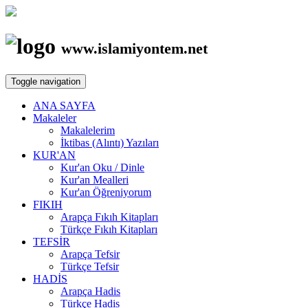
www.islamiyontem.net
Toggle navigation
ANA SAYFA
Makaleler
Makalelerim
İktibas (Alıntı) Yazıları
KUR'AN
Kur'an Oku / Dinle
Kur'an Mealleri
Kur'an Öğreniyorum
FIKIH
Arapça Fıkıh Kitapları
Türkçe Fıkıh Kitapları
TEFSİR
Arapça Tefsir
Türkçe Tefsir
HADİS
Arapça Hadis
Türkçe Hadis