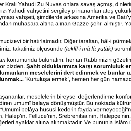
yer Kralı Yahudi Zu Nuvas onlara savaş açmış, dinle
ın
Yahudi vahşetini sergileyip inananları ateş çukur
(7)
ması vahşeti, şimdilerde arkasına Amerika ve Batı’yı a
afından muhasara altına alınan Gazze şehri almıştır. 
ucizevi bir hatırlatmadır. Diğer taraftan, hâl-i pürmel
epimiz, takatimiz ölçüsünde
(teklîf-i mâ lâ yutâk)
sorum
nan
konumunda bulunalım, her an Rabbimizin gözetimi
yor bizden.
Şahit olduklarımıza karşı sorumluluk e
slümanların meselelerini dert edinmek ve bunlar 
lunmak...
‘Kurtuluşa ermek’, hemen her gün namazd
yaşananlar, meselelerin bireysel değerlendirme konfo
endiren umumî belaya dönüşmüştür. Bu noktada küfr
 “Umumi belâya hususi kederin fayda vermeyeceği”
 Halep’in, Felluce’nin, Srebrenitsa’nın,
Halepçe’nin,
eğerleri ayaklar altına alınmaktadır. Ve bununla İsl