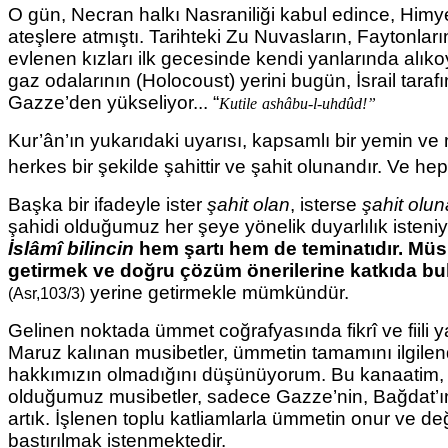
O gün, Necran halkı Nasraniliği kabul edince, Him
ateşlere atmıştı. Tarihteki Zu Nuvasların, Faytonlar
evlenen kızları ilk gecesinde kendi yanlarında alıkoy
gaz odalarının (Holocoust) yerini bugün, İsrail tar
Gazze’den yükseliyor... “
Kutile
ashâbu-l-uhdûd!”
Kur’ân’ın yukarıdaki uyarısı, kapsamlı bir yemin ve m
herkes bir şekilde şahittir ve şahit olunandır. Ve h
Başka bir ifadeyle ister
şahit olan
, isterse
şahit olu
şahidi olduğumuz her şeye yönelik duyarlılık isteni
İslâmî bilincin
hem şartı hem de teminatıdır. Mü
getirmek ve doğru çözüm önerilerine katkıda bu
yerine getirmekle mümkündür.
(Asr,103/3)
Gelinen noktada ümmet coğrafyasında fikrî ve fiili 
Maruz kalınan musibetler, ümmetin tamamını ilgil
hakkımızın olmadığını düşünüyorum. Bu kanaatim,
olduğumuz musibetler, sadece Gazze’nin, Bağdat’ın,
artık. İşlenen toplu katliamlarla ümmetin onur ve d
bastırılmak istenmektedir.