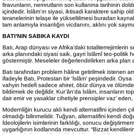
firavunların, nemrutların son kullanma tarihinin dold
içindedir. İslâm’ın siyasi, iktisadi karaktere sahip o
teranelerinin telaşe ile yükseltilmesi buradan kayn
tam anlamıyla insanlığın
vicdanını, aklını yok say
BATI’NIN SABIKA KAYDI
Batı, Arap dünyası ve Afrika’daki totaliterrejimler
arka planındaki siyasi saik, gayri İslâmî teo-politi
göstermiştir. Meseleler değerlendirilirken arka plan
Batı tarafından problem hâline getirilmek istenen 
ifadeyle Batı, Protestan bir ‘İslâm’ peşindedir. Oys
vahyin hedefi sadece ahiret, öbür dünya ve ölümden
bildirmek de değildir. Kur’ân’da İslâm, insanların 
dair emir ve yasaklar cihetiyle prensipler vaz’ eden, ‘
Modernliğin kurucu aklı kendi alternatifini içinden çı
olmadığı bilinmelidir. Tuğyan, alternatifini kendi do
İdeolojilerin isimlerinin farklılığı, sonucu değiştir
uygarlığının kodlarında mevcuttur. “Bizzat kendilerinin