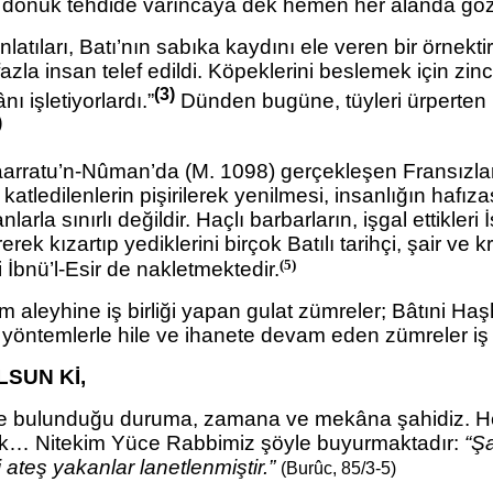
ne dönük tehdide varıncaya dek hemen her
alanda göz
anlatıları, Batı’nın sabıka kaydını ele veren bir örnek
azla insan telef edildi. Köpeklerini beslemek için zinci
(3)
ı işletiyorlardı.”
Dünden bugüne, tüyleri ürperten n
)
aarratu’n-Nûman’da (M. 1098) gerçekleşen Fransızları
katledilenlerin pişirilerek yenilmesi, insanlığın hafı
rla sınırlı değildir. Haçlı barbarların, işgal ettikler
rek kızartıp yediklerini birçok Batılı tarihçi, şair ve 
(5)
İbnü’l-Esir de nakletmektedir.
 aleyhine iş birliği yapan gulat zümreler; Bâtıni Haş
e yöntemlerle hile ve ihanete devam eden zümreler iş
LSUN Kİ,
nde bulunduğu duruma, zamana ve mekâna şahidiz. 
etirmek… Nitekim Yüce Rabbimiz şöyle buyurmaktadır:
“Şa
 ateş yakanlar lanetlenmiştir.”
(Burûc, 85/3-5)