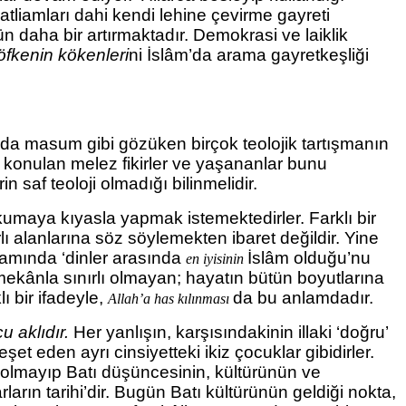
atliamları dahi kendi lehine çevirme gayreti
 gün daha bir artırmaktadır. Demokrasi ve laiklik
öfkenin kökenleri
ni İslâm’da arama gayretkeşliği
yada masum gibi gözüken birçok teolojik tartışmanın
ya konulan melez fikirler ve yaşananlar bunu
in saf teoloji olmadığı bilinmelidir.
 okumaya kıyasla yapmak istemektedirler.
Farklı bir
ı alanlarına söz söylemekten ibaret değildir. Yine
lamında ‘dinler arasında
İslâm olduğu’nu
en iyisinin
mekânla sınırlı olmayan; hayatın bütün boyutlarına
lı bir ifadeyle,
da bu anlamdadır.
Allah’a has kılınması
u aklıdır.
Her yanlışın, karşısındakinin illaki ‘doğru’
şet eden ayrı cinsiyetteki ikiz çocuklar gibidirler.
üfi olmayıp Batı düşüncesinin, kültürünün ve
arların tarihi’dir. Bugün Batı kültürünün geldiği nokta,