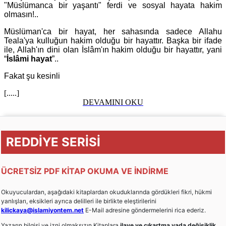
"Müslümanca bir yaşantı" ferdi ve sosyal hayata hakim
olmasın!..
Müslüman'ca bir hayat, her sahasında sadece Allahu
Teala'ya kulluğun hakim olduğu bir hayattır. Başka bir ifade
ile, Allah'ın dini olan İslâm'ın hakim olduğu bir hayattır, yani
“
İslâmi hayat
”..
Fakat şu kesinli
[.....]
DEVAMINI OKU
REDDİYE SERİSİ
ÜCRETSİZ PDF KİTAP OKUMA VE İNDİRME
Okuyuculardan, aşağıdaki kitaplardan okuduklarında gördükleri fikri, hükmi
yanlışları, eksikleri ayrıca delilleri ile birlikte eleştirilerini
kilickaya@islamiyontem.net
E-Mail adresine göndermelerini rica ederiz.
Yazarın bilgisi ve izni olmaksızın Kitaplara
ilave ve çıkartma yada değişiklik