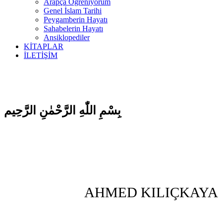
Arapça Öğreniyorum
Genel İslam Tarihi
Peygamberin Hayatı
Sahabelerin Hayatı
Ansiklopediler
KİTAPLAR
İLETİŞİM
بِسْمِ اللّٰهِ الرَّحْمٰنِ الرَّحِيم
AHMED KILIÇKAYA