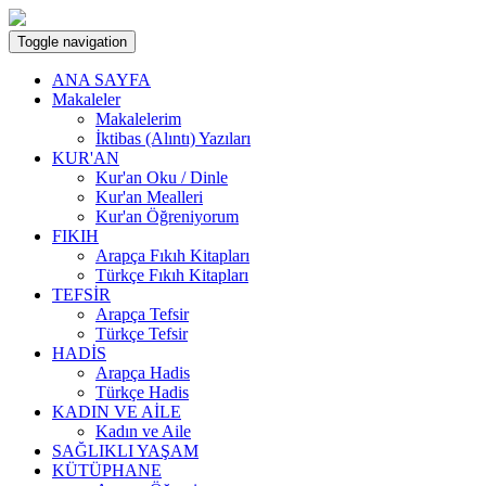
Toggle navigation
ANA SAYFA
Makaleler
Makalelerim
İktibas (Alıntı) Yazıları
KUR'AN
Kur'an Oku / Dinle
Kur'an Mealleri
Kur'an Öğreniyorum
FIKIH
Arapça Fıkıh Kitapları
Türkçe Fıkıh Kitapları
TEFSİR
Arapça Tefsir
Türkçe Tefsir
HADİS
Arapça Hadis
Türkçe Hadis
KADIN VE AİLE
Kadın ve Aile
SAĞLIKLI YAŞAM
KÜTÜPHANE