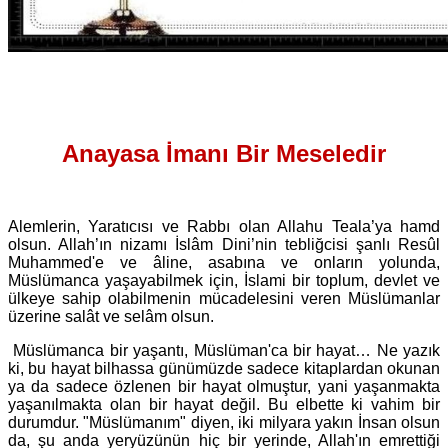
Anayasa İmanı Bir Meseledir
Alemlerin, Yaratıcısı ve Rabbı olan Allahu Teala’ya hamd
olsun. Allah’ın nizamı İslâm Dini’nin tebliğcisi şanlı Resûl
Muhammed'e ve âline, asabına ve onların yolunda,
Müslümanca yaşayabilmek için, İslami bir toplum, devlet ve
ülkeye sahip olabilmenin mücadelesini veren Müslümanlar
üzerine salât ve selâm olsun.
Müslümanca bir yaşantı, Müslüman'ca bir hayat… Ne yazık
ki, bu hayat bilhassa günümüzde sadece kitaplardan okunan
ya da sadece özlenen bir hayat olmuştur, yani yaşanmakta
yaşanılmakta olan bir hayat değil. Bu elbette ki vahim bir
durumdur. "Müslümanım" diyen, iki milyara yakın İnsan olsun
da, şu anda yeryüzünün hiç bir yerinde, Allah'ın emrettiği