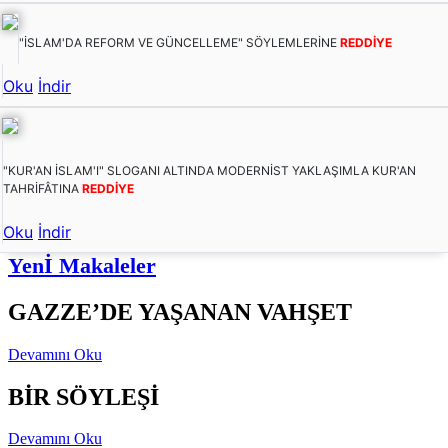
"İSLAM'DA REFORM VE GÜNCELLEME" SÖYLEMLERİNE
REDDİYE
Oku
İndir
"KUR'AN İSLAM'I" SLOGANI ALTINDA MODERNİST YAKLAŞIMLA KUR'AN
TAHRİFÂTINA
REDDİYE
Oku
İndir
Yenİ Makaleler
GAZZE’DE YAŞANAN VAHŞET
Devamını Oku
BİR SÖYLEŞİ
Devamını Oku