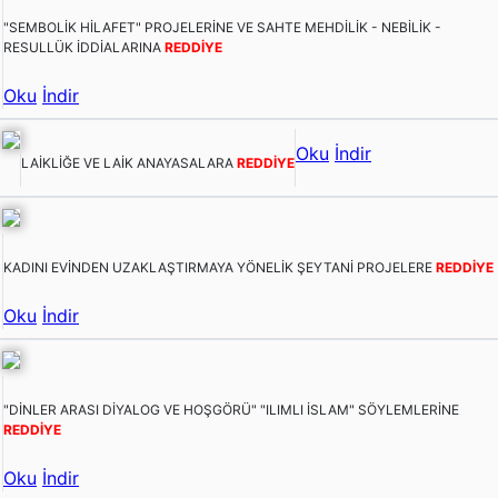
"SEMBOLİK HİLAFET" PROJELERİNE VE SAHTE MEHDİLİK - NEBİLİK -
RESULLÜK İDDİALARINA
REDDİYE
Oku
İndir
Oku
İndir
LAİKLİĞE VE LAİK ANAYASALARA
REDDİYE
KADINI EVİNDEN UZAKLAŞTIRMAYA YÖNELİK ŞEYTANİ PROJELERE
REDDİYE
Oku
İndir
"DİNLER ARASI DİYALOG VE HOŞGÖRÜ" "ILIMLI İSLAM" SÖYLEMLERİNE
REDDİYE
Oku
İndir