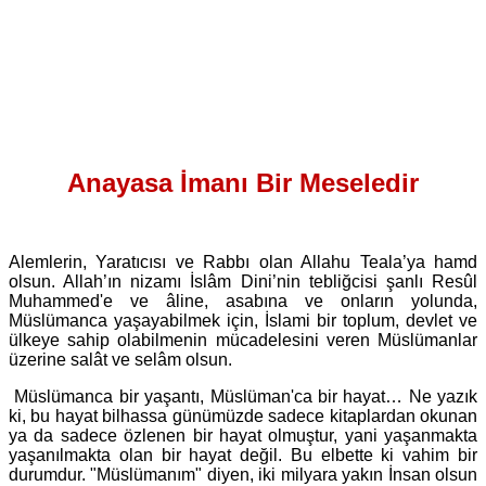
Anayasa İmanı Bir Meseledir
Alemlerin, Yaratıcısı ve Rabbı olan Allahu Teala’ya hamd
olsun. Allah’ın nizamı İslâm Dini’nin tebliğcisi şanlı Resûl
Muhammed'e ve âline, asabına ve onların yolunda,
Müslümanca yaşayabilmek için, İslami bir toplum, devlet ve
ülkeye sahip olabilmenin mücadelesini veren Müslümanlar
üzerine salât ve selâm olsun.
Müslümanca bir yaşantı, Müslüman'ca bir hayat… Ne yazık
ki, bu hayat bilhassa günümüzde sadece kitaplardan okunan
ya da sadece özlenen bir hayat olmuştur, yani yaşanmakta
yaşanılmakta olan bir hayat değil. Bu elbette ki vahim bir
durumdur. "Müslümanım" diyen, iki milyara yakın İnsan olsun