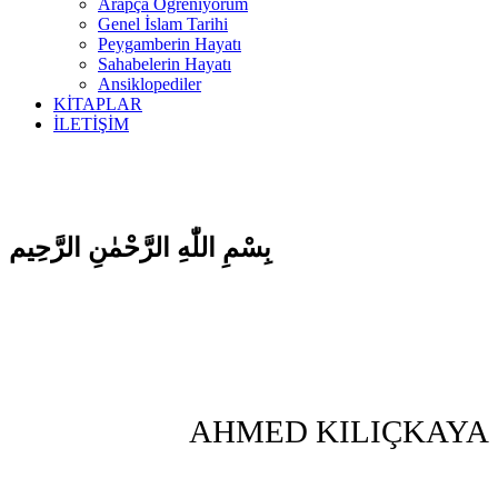
Arapça Öğreniyorum
Genel İslam Tarihi
Peygamberin Hayatı
Sahabelerin Hayatı
Ansiklopediler
KİTAPLAR
İLETİŞİM
بِسْمِ اللّٰهِ الرَّحْمٰنِ الرَّحِيم
AHMED KILIÇKAYA