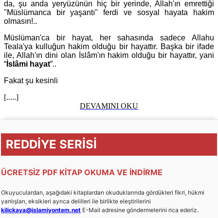
da, şu anda yeryüzünün hiç bir yerinde, Allah'ın emrettiği
"Müslümanca bir yaşantı" ferdi ve sosyal hayata hakim
olmasın!..
Müslüman'ca bir hayat, her sahasında sadece Allahu
Teala'ya kulluğun hakim olduğu bir hayattır. Başka bir ifade
ile, Allah'ın dini olan İslâm'ın hakim olduğu bir hayattır, yani
“
İslâmi hayat
”..
Fakat şu kesinli
[.....]
DEVAMINI OKU
REDDİYE SERİSİ
ÜCRETSİZ PDF KİTAP OKUMA VE İNDİRME
Okuyuculardan, aşağıdaki kitaplardan okuduklarında gördükleri fikri, hükmi
yanlışları, eksikleri ayrıca delilleri ile birlikte eleştirilerini
kilickaya@islamiyontem.net
E-Mail adresine göndermelerini rica ederiz.