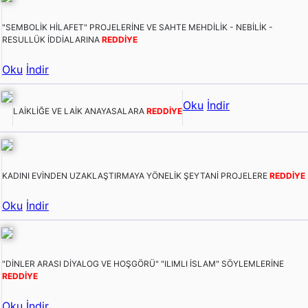
"SEMBOLİK HİLAFET" PROJELERİNE VE SAHTE MEHDİLİK - NEBİLİK -
RESULLÜK İDDİALARINA
REDDİYE
Oku
İndir
Oku
İndir
LAİKLİĞE VE LAİK ANAYASALARA
REDDİYE
KADINI EVİNDEN UZAKLAŞTIRMAYA YÖNELİK ŞEYTANİ PROJELERE
REDDİYE
Oku
İndir
"DİNLER ARASI DİYALOG VE HOŞGÖRÜ" "ILIMLI İSLAM" SÖYLEMLERİNE
REDDİYE
Oku
İndir