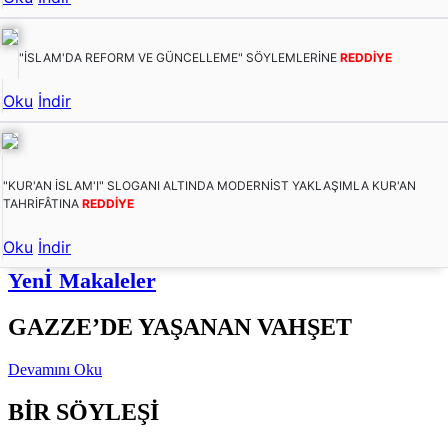
"İSLAM'DA REFORM VE GÜNCELLEME" SÖYLEMLERİNE
REDDİYE
Oku
İndir
"KUR'AN İSLAM'I" SLOGANI ALTINDA MODERNİST YAKLAŞIMLA KUR'AN
TAHRİFÂTINA
REDDİYE
Oku
İndir
Yenİ Makaleler
GAZZE’DE YAŞANAN VAHŞET
Devamını Oku
BİR SÖYLEŞİ