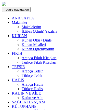
Toggle navigation
ANA SAYFA
Makaleler
Makalelerim
İktibas (Alıntı) Yazıları
KUR'AN
Kur'an Oku / Dinle
Kur'an Mealleri
Kur'an Öğreniyorum
FIKIH
Arapça Fıkıh Kitapları
Türkçe Fıkıh Kitapları
TEFSİR
Arapça Tefsir
Türkçe Tefsir
HADİS
Arapça Hadis
Türkçe Hadis
KADIN VE AİLE
Kadın ve Aile
SAĞLIKLI YAŞAM
KÜTÜPHANE