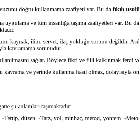
vuzunu doğru kullanmama zaafiyeti var. Bu da
fıkıh usul
 uygulama ve tüm insanlığa taşıma zaafiyetleri var. Bu da
tadır.
üm, kaynak, ilim, servet, ilaç yokluğu sorunu değildir. As
yla kavramama sorunudur.
ullanılmasını sağlar. Böylece fikri ve fiili kalkınmak ferdi 
ru kavrama ve yerinde kullanma hasıl olmaz, dolayısıyla o
tte şu anlamları taşımaktadır:
llar -Tertip, düzen -Tarz, yol, minhaç, metod, yöntem -Metod