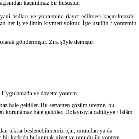
rı açısından kaçınılmaz bir husustur.
yani asılları ve yöntemine riayet edilmesi kaçınılmazdır.
an her iş ve ilmin kıymeti yoktur. İşte usulün / yöntemin
larak göndermiştir. Zira şöyle demiştir:
, -Uygulamada ve davette yöntem
maz hale geldiler. Bu servetten çözüm üretme, bu
n korunamaz hale geldiler. Dolayısıyla cahiliyye / İslâm
n tekrar beslenebilmemiz için, unutulan ya da
nde bir katkıda bulunmak niyet ve umudu ile yöntem