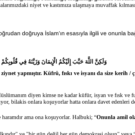
larımızdaki niyet ve kastımıza ulaşmaya muvaffak kılması
udan doğruya İslam’ın esasıyla ilgili ve onunla bağ
وَلَكِنَّ اللَّهَ حَبَّبَ إِلَيْكُمُ الْإِيمَانَ وَزَيَّنَهُ فِي قُلُوبِكُ
ziynet yapmıştır. Küfrü, fıskı ve isyanı da size kerih / 
ümanım diyen kimse ne kadar küfür, isyan ve fısk ve fuc
yor, bilakis onlara koşuyorlar hatta onlara davet edenleri d
e haramdır ama ona koşuyorlar. Halbuki; “
Onunla amil ola
 halkındır" ve "bir gün değil her gün demokrasi olsun" ve