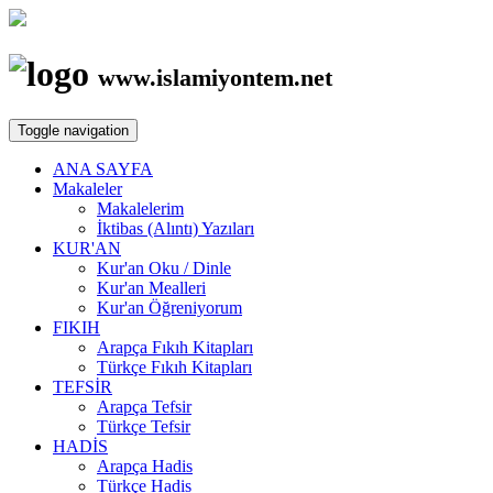
www.islamiyontem.net
Toggle navigation
ANA SAYFA
Makaleler
Makalelerim
İktibas (Alıntı) Yazıları
KUR'AN
Kur'an Oku / Dinle
Kur'an Mealleri
Kur'an Öğreniyorum
FIKIH
Arapça Fıkıh Kitapları
Türkçe Fıkıh Kitapları
TEFSİR
Arapça Tefsir
Türkçe Tefsir
HADİS
Arapça Hadis
Türkçe Hadis