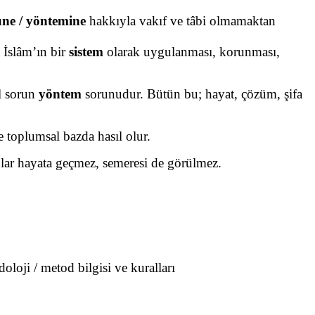
üne / yöntemine
hakkıyla vakıf ve tâbi olmamaktan
 İslâm’ın bir
sistem
olarak uygulanması, korunması,
ıl sorun
yöntem
sorunudur. Bütün bu; hayat, çözüm, şifa
ve toplumsal bazda hasıl olur.
nlar hayata geçmez, semeresi de görülmez.
oloji / metod bilgisi ve kuralları