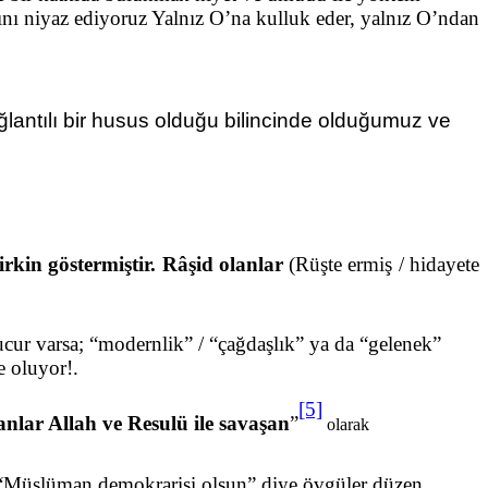
nı niyaz ediyoruz Yalnız O’na kulluk eder, yalnız O’ndan
lantılı bir husus olduğu bilincinde olduğumuz ve
çirkin göstermiştir. Râşid olanlar
(Rüşte ermiş / hidayete
ur varsa; “modernlik” / “çağdaşlık” ya da “gelenek”
e oluyor!.
[5]
nlar Allah ve Resulü ile savaşan
”
olarak
ya “Müslüman demokrarisi olsun” diye övgüler düzen,