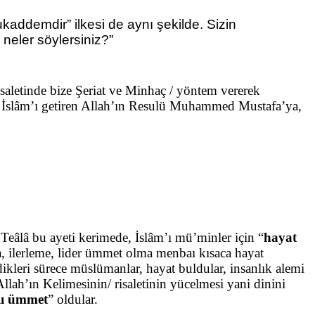
kaddemdir” ilkesi de aynı şekilde. Sizin
neler söylersiniz?”
risaletinde bize Şeriat ve Minhaç / yöntem vererek
 İslâm’ı getiren Allah’ın Resulü Muhammed Mustafa’ya,
 Teâlâ bu ayeti kerimede, İslâm’ı mü’minler için “
hayat
a, ilerleme, lider ümmet olma menbaı kısaca hayat
dikleri sürece müslümanlar, hayat buldular, insanlık alemi
Allah’ın Kelimesinin/ risaletinin yücelmesi yani dinini
lı ümmet
” oldular.