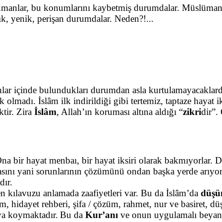
ümanlar, bu konumlarını kaybetmiş durumdalar. Müslümanlar g
ık, yenik, perişan durumdalar. Neden?!...
lar içinde bulundukları durumdan asla kurtulamayacaklardı
 olmadı. İslâm ilk indirildiği gibi tertemiz, taptaze hayat i
tir. Zira
İslâm
, Allah’ın koruması altına aldığı “
zikri
dir”.
a bir hayat menbaı, bir hayat iksiri olarak bakmıyorlar. D
 şifasını yani sorunlarının çözümünü ondan başka yerde arıy
dır.
n kılavuzu anlamada zaafiyetleri var. Bu da İslâm’da
düşü
hidayet rehberi, şifa / çözüm, rahmet, nur ve basiret, dü
ya koymaktadır.
Bu da
Kur’anı
ve onun uygulamalı beyan