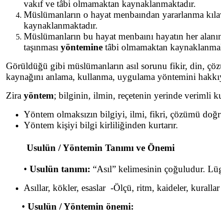
vakıf ve tâbi olmamaktan kaynaklanmaktadır.
Müslümanların o hayat menbaından yararlanma kıla
kaynaklanmaktadır.
Müslümanların bu hayat menbaını hayatın her alanına
taşınması
yöntemine
tâbi olmamaktan kaynaklanmak
Görüldüğü gibi müslümanların asıl sorunu fikir, din, çöz
kaynağını anlama, kullanma, uygulama yöntemini hakkı
Zira
yöntem
; bilginin, ilmin, reçetenin yerinde verimli k
Yöntem olmaksızın bilgiyi, ilmi, fikri, çözümü doğ
Yöntem kişiyi bilgi kirliliğinden kurtarır.
Usulün / Yöntemin Tanımı ve Önemi
•
Usulün tanımı:
“Asıl” kelimesinin çoğuludur. Lüga
Asıllar, kökler, esaslar -Ölçü, ritm, kaideler, kura
•
Usulün / Yöntemin önemi: