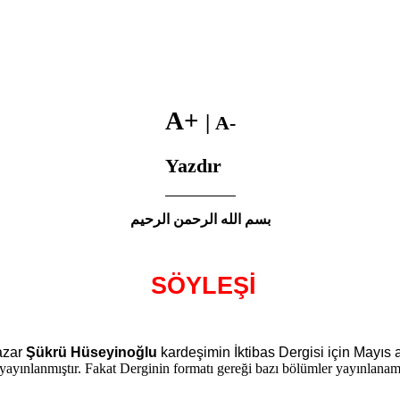
A+
|
A-
Yazdır
بسم الله الرحمن الرحيم
SÖYLEŞİ
yazar
Şükrü Hüseyinoğlu
kardeşimin İktibas Dergisi için Mayıs 
yayınlanmıştır. Fakat Derginin formatı gereği bazı bölümler yayınlanam