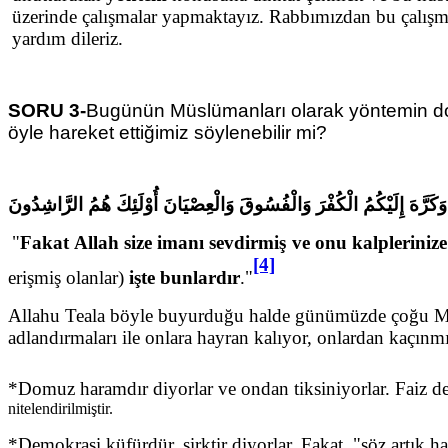
üzerinde çalışmalar yapmaktayız. Rabbımızdan bu çalışma
yardım dileriz.
SORU 3-
Bugünün Müslümanları olarak yöntemin doğr
öyle hareket ettiğimiz söylenebilir mi?
مْ وَكَرَّهَ إِلَيْكُمُ الْكُفْرَ وَالْفُسُوقَ وَالْعِصْيَانَ أُوْلَئِكَ هُمُ الرَّاشِدُونَ
"
Fakat Allah size imanı sevdirmiş ve onu kalplerinize 
[4]
erişmiş olanlar)
işte bunlardır
."
Allahu Teala böyle buyurduğu halde günümüzde çoğu Müsl
adlandırmaları ile onlara hayran kalıyor, onlardan kaçınmı
*Domuz haramdır diyorlar ve ondan tiksiniyorlar. Faiz d
nitelendirilmiştir.
*Demokrasi küfürdür, şirktir diyorlar. Fakat, "söz artık