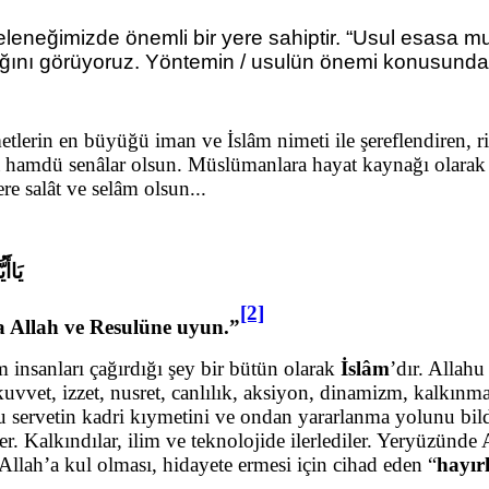
eleneğimizde önemli bir yere sahiptir. “Usul esasa mu
ğını görüyoruz. Yöntemin / usulün önemi konusunda 
metlerin en büyüğü iman ve İslâm nimeti ile şereflendiren, 
hamdü senâlar olsun. Müslümanlara hayat kaynağı olarak
re salât ve selâm olsun...
يَاأَ
[2]
da Allah ve Resulüne uyun.”
 insanları çağırdığı şey bir bütün olarak
İslâm
’dır. Allahu
vvet, izzet, nusret, canlılık, aksiyon, dinamizm, kalkınm
 Bu servetin kadri kıymetini ve ondan yararlanma yolunu bil
r. Kalkındılar, ilim ve teknolojide ilerlediler. Yeryüzünde 
Allah’a kul olması, hidayete ermesi için cihad eden “
hayır