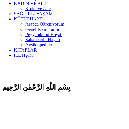
KADIN VE AİLE
Kadın ve Aile
SAĞLIKLI YAŞAM
KÜTÜPHANE
Arapça Öğreniyorum
Genel İslam Tarihi
Peygamberin Hayatı
Sahabelerin Hayatı
Ansiklopediler
KİTAPLAR
İLETİŞİM
بِسْمِ اللّٰهِ الرَّحْمٰنِ الرَّحِيم