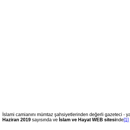
İslami camianını mümtaz şahsiyetlerinden değerli gazeteci - 
Haziran 2019
sayısında ve
İslam ve Hayat WEB sitesi
nde
[1]