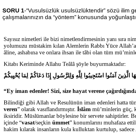
SORU 1
-“Vusulsüzlük usulsüzlüktendir” sözü ilim g
çalışmalarınızın da “yöntem” konusunda yoğunlaştı
Sayısız nimetleri ile bizi nimetlendirmesinin yanı sıra ni
yolumuzu müstakim kılan Alemlerin Rabbı Yüce Allah’a 
âline, ashabına ve onlara ihsan ile tâbi olan tüm mü’minle
Kitabı Keriminde Allahu Teâlâ şöyle buyurmaktadır:
يُّهَا الَّذِينَ آمَنُوا اسْتَجِيبُوا لِلَّهِ وَلِلرَّسُولِ إِذَا دَعَاكُمْ لِمَا يُحْيِيكُمْ
“Ey iman edenler! Sizi, size hayat verene çağırdığın
Bilindiği gibi Allah ve Resulünün iman edenleri hatta tüm
veren
” olarak vasıflandırmıştır.
İslâm
mü’minlerin güç, ku
iksiridir. Müslümanlar böylesine bir servete sahiptirler.
içinde “
vasat
/seçkin
ümmet
” konumlarını muhafaza ettile
hakim kılarak insanların kula kulluktan kurtulup, sadece 