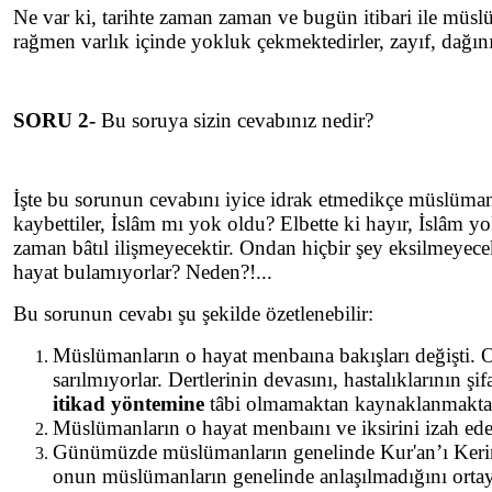
Ne var ki, tarihte zaman zaman ve bugün itibari ile müsl
rağmen varlık içinde yokluk çekmektedirler, zayıf, dağın
SORU 2-
Bu soruya sizin cevabınız nedir?
İşte bu sorunun cevabını iyice idrak etmedikçe müslüman
kaybettiler, İslâm mı yok oldu? Elbette ki hayır, İslâm yok
zaman bâtıl ilişmeyecektir. Ondan hiçbir şey eksilmeyecek
hayat bulamıyorlar? Neden?!...
Bu sorunun cevabı şu şekilde özetlenebilir:
Müslümanların o hayat menbaına bakışları değişti. On
sarılmıyorlar. Dertlerinin devasını, hastalıklarının
itikad yöntemine
tâbi olmamaktan kaynaklanmakta
Müslümanların o hayat menbaını ve iksirini izah ede
Günümüzde müslümanların genelinde Kur'an’ı Kerim, 
onun müslümanların genelinde anlaşılmadığını orta