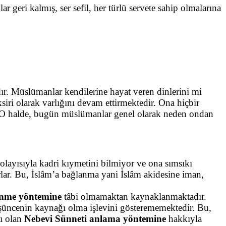
eri kalmış, ser sefil, her türlü servete sahip olmalarına
r. Müslümanlar kendilerine hayat veren dinlerini mi
ksiri olarak varlığını devam ettirmektedir. Ona hiçbir
 O halde, bugün müslümanlar genel olarak neden ondan
olayısıyla kadri kıymetini bilmiyor ve ona sımsıkı
orlar. Bu, İslâm’a bağlanma yani İslâm akidesine iman,
nme yöntemine
tâbi olmamaktan kaynaklanmaktadır.
şüncenin kaynağı olma işlevini gösterememektedir. Bu,
ı olan
Nebevi Sünneti anlama yöntemine
hakkıyla