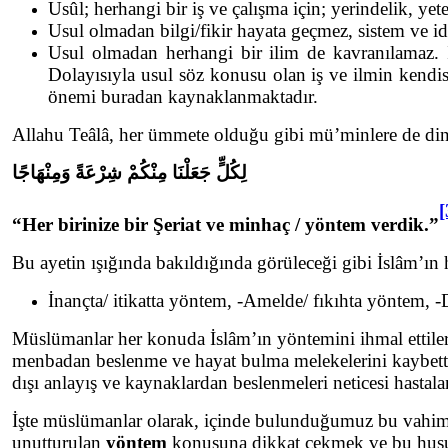
Usûl; herhangi bir iş ve çalışma için; yerindelik, yeter
Usul olmadan bilgi/fikir hayata geçmez, sistem ve id
Usul olmadan herhangi bir ilim de kavranılamaz. İlm
Dolayısıyla usul söz konusu olan iş ve ilmin kendi
önemi buradan kaynaklanmaktadır.
Allahu Teâlâ, her ümmete olduğu gibi mü’minlere de dinin
لِكُلٍّ جَعَلْنَا مِنْكُمْ شِرْعَةً وَمِنْهَاجًا
[
“Her birinize bir Şeriat ve minhaç / yöntem verdik.”
Bu ayetin ışığında bakıldığında görüleceği gibi İslâm’ın
İnançta/ itikatta yöntem, -Amelde/ fıkıhta yöntem
Müslümanlar her konuda İslâm’ın yöntemini ihmal ettiler.
menbadan beslenme ve hayat bulma melekelerini kaybettile
dışı anlayış ve kaynaklardan beslenmeleri neticesi hastal
İşte müslümanlar olarak, içinde bulunduğumuz bu vahim
unutturulan
yöntem
konusuna dikkat çekmek ve bu husust