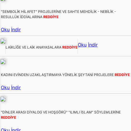
"SEMBOLİK HİLAFET" PROJELERİNE VE SAHTE MEHDİLİK - NEBİLİK -
RESULLÜK İDDİALARINA
REDDİYE
Oku
İndir
Oku
İndir
LAİKLİĞE VE LAİK ANAYASALARA
REDDİYE
KADINI EVİNDEN UZAKLAŞTIRMAYA YÖNELİK ŞEYTANİ PROJELERE
REDDİYE
Oku
İndir
"DİNLER ARASI DİYALOG VE HOŞGÖRÜ" "ILIMLI İSLAM" SÖYLEMLERİNE
REDDİYE
Oku
İndir