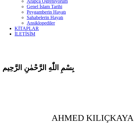
Arapça Öğreniyorum
Genel İslam Tarihi
Peygamberin Hayatı
Sahabelerin Hayatı
Ansiklopediler
KİTAPLAR
İLETİŞİM
بِسْمِ اللّٰهِ الرَّحْمٰنِ الرَّحِيم
AHMED KILIÇKAYA