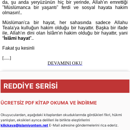
da, şu anda yeryüzünün hiç bir yerinde, Allah'ın emrettiği
"Müslümanca bir yaşantı" ferdi ve sosyal hayata hakim
olmasın!..
Müslüman'ca bir hayat, her sahasında sadece Allahu
Teala'ya kulluğun hakim olduğu bir hayattır. Başka bir ifade
ile, Allah'ın dini olan İslâm'ın hakim olduğu bir hayattır, yani
“
İslâmi hayat
”..
Fakat şu kesinli
[.....]
DEVAMINI OKU
REDDİYE SERİSİ
ÜCRETSİZ PDF KİTAP OKUMA VE İNDİRME
Okuyuculardan, aşağıdaki kitaplardan okuduklarında gördükleri fikri, hükmi
yanlışları, eksikleri ayrıca delilleri ile birlikte eleştirilerini
kilickaya@islamiyontem.net
E-Mail adresine göndermelerini rica ederiz.