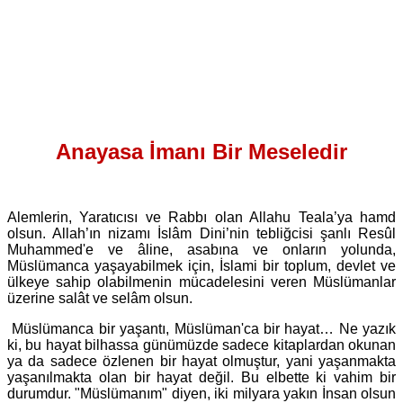
Anayasa İmanı Bir Meseledir
Alemlerin, Yaratıcısı ve Rabbı olan Allahu Teala’ya hamd
olsun. Allah’ın nizamı İslâm Dini’nin tebliğcisi şanlı Resûl
Muhammed'e ve âline, asabına ve onların yolunda,
Müslümanca yaşayabilmek için, İslami bir toplum, devlet ve
ülkeye sahip olabilmenin mücadelesini veren Müslümanlar
üzerine salât ve selâm olsun.
Müslümanca bir yaşantı, Müslüman'ca bir hayat… Ne yazık
ki, bu hayat bilhassa günümüzde sadece kitaplardan okunan
ya da sadece özlenen bir hayat olmuştur, yani yaşanmakta
yaşanılmakta olan bir hayat değil. Bu elbette ki vahim bir
durumdur. "Müslümanım" diyen, iki milyara yakın İnsan olsun