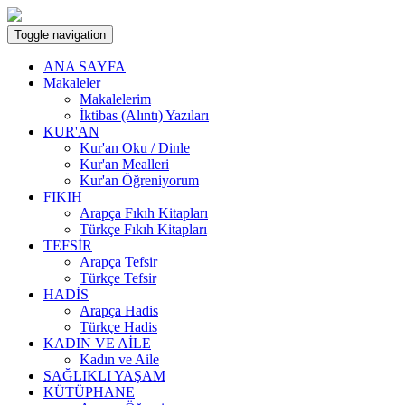
Toggle navigation
ANA SAYFA
Makaleler
Makalelerim
İktibas (Alıntı) Yazıları
KUR'AN
Kur'an Oku / Dinle
Kur'an Mealleri
Kur'an Öğreniyorum
FIKIH
Arapça Fıkıh Kitapları
Türkçe Fıkıh Kitapları
TEFSİR
Arapça Tefsir
Türkçe Tefsir
HADİS
Arapça Hadis
Türkçe Hadis
KADIN VE AİLE
Kadın ve Aile
SAĞLIKLI YAŞAM
KÜTÜPHANE