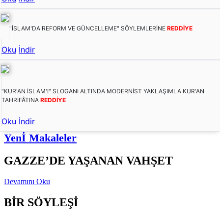
"İSLAM'DA REFORM VE GÜNCELLEME" SÖYLEMLERİNE
REDDİYE
Oku
İndir
"KUR'AN İSLAM'I" SLOGANI ALTINDA MODERNİST YAKLAŞIMLA KUR'AN
TAHRİFÂTINA
REDDİYE
Oku
İndir
Yenİ Makaleler
GAZZE’DE YAŞANAN VAHŞET
Devamını Oku
BİR SÖYLEŞİ