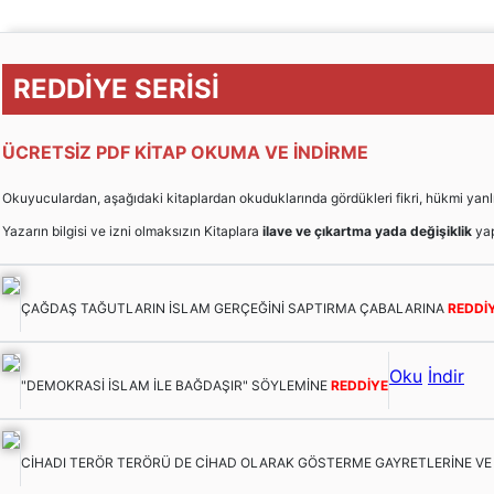
REDDİYE SERİSİ
ÜCRETSİZ PDF KİTAP OKUMA VE İNDİRME
Okuyuculardan, aşağıdaki kitaplardan okuduklarında gördükleri fikri, hükmi yanlışları
Yazarın bilgisi ve izni olmaksızın Kitaplara
ilave ve çıkartma yada değişiklik
yap
ÇAĞDAŞ TAĞUTLARIN İSLAM GERÇEĞİNİ SAPTIRMA ÇABALARINA
REDDİ
Oku
İndir
"DEMOKRASİ İSLAM İLE BAĞDAŞIR" SÖYLEMİNE
REDDİYE
CİHADI TERÖR TERÖRÜ DE CİHAD OLARAK GÖSTERME GAYRETLERİNE V