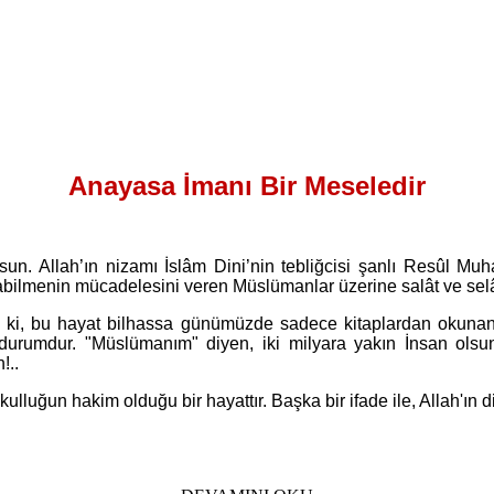
Anayasa İmanı Bir Meseledir
lsun. Allah’ın nizamı İslâm Dini’nin tebliğcisi şanlı Resûl 
olabilmenin mücadelesini veren Müslümanlar üzerine salât ve se
ki, bu hayat bilhassa günümüzde sadece kitaplardan okunan
 durumdur. "Müslümanım" diyen, iki milyara yakın İnsan olsun
!..
uğun hakim olduğu bir hayattır. Başka bir ifade ile, Allah'ın din