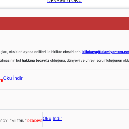
DEVAMINI OKU
, eksikleri ayrıca delilleri ile birlikte eleştirilerini
kilickaya@islamiyontem.ne
ılmasının
kul hakkına tecavüz
olduğuna, dünyevi ve uhrevi sorumluluğunun oldu
Oku
İndir
YE
Oku
İndir
E SÖYLEMLERİNE
REDDİYE