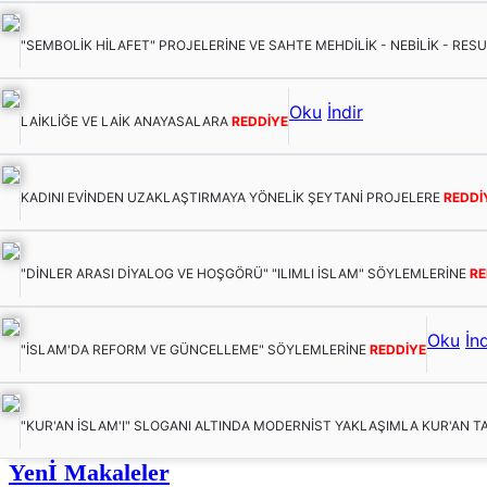
"SEMBOLİK HİLAFET" PROJELERİNE VE SAHTE MEHDİLİK - NEBİLİK - RES
Oku
İndir
LAİKLİĞE VE LAİK ANAYASALARA
REDDİYE
KADINI EVİNDEN UZAKLAŞTIRMAYA YÖNELİK ŞEYTANİ PROJELERE
REDDİ
"DİNLER ARASI DİYALOG VE HOŞGÖRÜ" "ILIMLI İSLAM" SÖYLEMLERİNE
RE
Oku
İnd
"İSLAM'DA REFORM VE GÜNCELLEME" SÖYLEMLERİNE
REDDİYE
"KUR'AN İSLAM'I" SLOGANI ALTINDA MODERNİST YAKLAŞIMLA KUR'AN T
Yenİ Makaleler