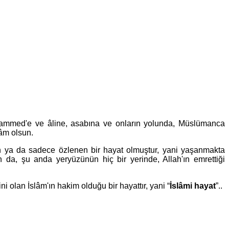
Muhammed'e ve âline, asabına ve onların yolunda, Müslümanca
lâm olsun.
 ya da sadece özlenen bir hayat olmuştur, yani yaşanmakta
 da, şu anda yeryüzünün hiç bir yerinde, Allah'ın emrettiği
i olan İslâm'ın hakim olduğu bir hayattır, yani “
İslâmi hayat
”..