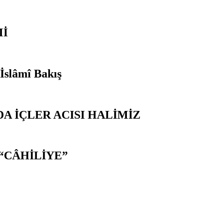
Mİ
 İslâmî Bakış
A İÇLER ACISI HALİMİZ
“CÂHİLİYE”