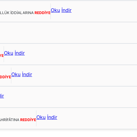
Oku
İndir
ULLÜK İDDİALARINA
REDDİYE
Oku
İndir
YE
Oku
İndir
DDİYE
ir
Oku
İndir
AHRİFÂTINA
REDDİYE