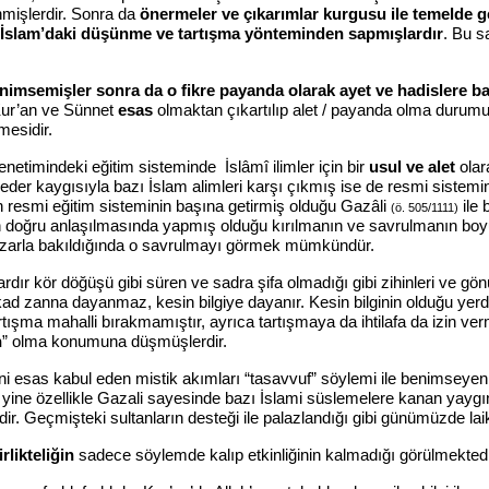
mişlerdir. Sonra da
önermeler ve çıkarımlar kurgusu ile temelde g
İslam’daki düşünme ve tartışma yönteminden sapmışlardır
. Bu s
 benimsemişler sonra da o fikre payanda olarak ayet ve hadislere 
. Kur’an ve Sünnet
esas
olmaktan çıkartılıp alet / payanda olma durum
mesidir.
enetimindeki eğitim sisteminde İslâmî ilimler için bir
usul ve alet
olar
hrif eder kaygısıyla bazı İslam alimleri karşı çıkmış ise de resmi sistemi
ın resmi eğitim sisteminin başına getirmiş olduğu Gazâli
ile 
(ö. 505/1111)
m’ın doğru anlaşılmasında yapmış olduğu kırılmanın ve savrulmanın b
hih nazarla bakıldığında o savrulmayı görmek mümkündür.
 kör döğüşü gibi süren ve sadra şifa olmadığı gibi zihinleri ve gönül
kad zanna dayanmaz, kesin bilgiye dayanır. Kesin bilginin olduğu yerde 
tartışma mahalli bırakmamıştır, ayrıca tartışmaya da ihtilafa da izin ve
n
” olma konumuna düşmüşlerdir.
rini esas kabul eden mistik akımları “tasavvuf” söylemi ile benimseyenl
 yine özellikle Gazali sayesinde bazı İslami süslemelere kanan yaygın 
ir. Geçmişteki sultanların desteği ile palazlandığı gibi günümüzde lai
rlikteliğin
sadece söylemde kalıp etkinliğinin kalmadığı görülmektedir