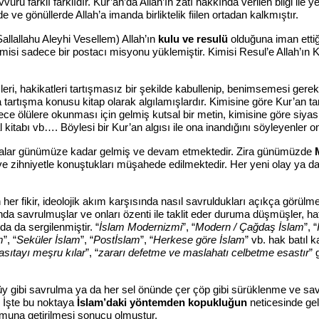
u farklı farklıdır. Kur’an’da Allah’ın zatı hakkında verilen bilgi ile 
e ve gönüllerde Allah’a imanda birliktelik fiilen ortadan kalkmıştır.
allahu Aleyhi Vesellem) Allah’ın
kulu ve resulü
olduğuna iman ettiğ
, kimisi sadece bir postacı misyonu yüklemiştir. Kimisi Resul’e Allah’ı
i, hakikatleri tartışmasız bir şekilde kabullenip, benimsemesi gerekt
 tartışma konusu kitap olarak algılamışlardır. Kimisine göre Kur’an ta
ölülere okunması için gelmiş kutsal bir metin, kimisine göre siyasi v
al kitabı vb…. Böylesi bir Kur’an algısı ile ona inandığını söyleyenler 
lar günümüze kadar gelmiş ve devam etmektedir. Zira günümüzde
ve zihniyetle konuştukları müşahede edilmektedir. Her yeni olay ya da 
fikir, ideolojik akım karşısında nasıl savruldukları açıkça görülmekt
ında savrulmuşlar ve onları özenti ile taklit eder duruma düşmüşler, ha
a da sergilenmiştir. “
İslam Modernizmi
”, “
Modern / Çağdaş İslam
”, “
m
”, “
Seküler İslam
”, “
Postİslam
”, “
Herkese göre İslam
” vb. hak batıl k
asıtayı meşru kılar
”, “
zararı defetme ve maslahatı celbetme esastır
” 
gibi savrulma ya da her sel önünde çer çöp gibi sürüklenme ve s
. İşte bu noktaya
İslam’daki yöntemden kopukluğun
neticesinde geli
umuna getirilmesi sonucu olmuştur.