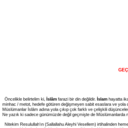
GEÇ
Öncelikle belirtelim ki,
İslâm
farazi bir din değildir.
İslam
hayatta ik
minhac / metot, hedefe götüren değişmeyen sabit esaslara ve yola d
Müslümanlar İslâm adına yola çıkıp çok farklı ve çelişkili düşüncelere
Ne yazık ki sadece günümüzde değil geçmişte de Müslümanlarda 
Nitekim Resulullah’ın (Sallallahu Aleyhi Vesellem) irtihalinden heme