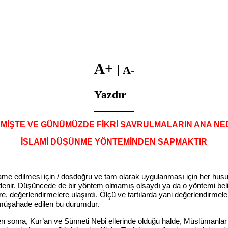
A+
|
A-
Yazdır
MİŞTE VE GÜNÜMÜZDE FİKRİ SAVRULMALARIN ANA NE
İSLAMİ DÜŞÜNME YÖNTEMİNDEN SAPMAKTIR
ame edilmesi için / dosdoğru ve tam olarak uygulanması için her husus
enir. Düşüncede de bir yöntem olmamış olsaydı ya da o yöntemi belirl
, değerlendirmelere ulaşırdı. Ölçü ve tartılarda yani değerlendirmelerde 
müşahade edilen bu durumdur.
n sonra, Kur’an ve Sünneti Nebi ellerinde olduğu halde, Müslümanlar ar