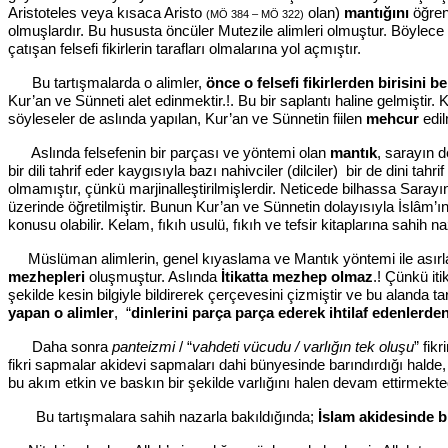
Aristoteles veya kısaca Aristo
olan)
mantığını
öğren
(MÖ 384 – MÖ 322)
olmuşlardır. Bu hususta öncüler Mutezile alimleri olmuştur. Böylece
çatışan felsefi fikirlerin tarafları olmalarına yol açmıştır.
Bu tartışmalarda o alimler,
önce o felsefi fikirlerden birisini
Kur’an ve Sünneti alet edinmektir.!. Bu bir saplantı haline gelmiştir
söyleseler de
aslında yapılan, Kur’an ve Sünnetin fiilen
mehcur
edil
Aslında felsefenin bir parçası ve yöntemi olan
mantık
, sarayın d
bir dili tahrif eder kaygısıyla bazı nahivciler (dilciler) bir de dini ta
olmamıştır, çünkü marjinalleştirilmişlerdir. Neticede bilhassa Saray
üzerinde öğretilmiştir. Bunun Kur’an ve Sünnetin dolayısıyla İslâ
konusu olabilir. Kelam, fıkıh usulü, fıkıh ve tefsir kitaplarına sa
Müslüman alimlerin, genel kıyaslama ve Mantık yöntemi ile asırlardır
mezhepleri
oluşmuştur. Aslında
İtikatta mezhep olmaz
.! Çünkü iti
şekilde kesin bilgiyle bildirerek çerçevesini çizmiştir ve bu alanda 
yapan o alimler
, “
dinlerini parça parça ederek ihtilaf edenlerde
Daha sonra
panteizmi
/ “
vahdeti vücudu / varlığın tek oluşu
” fik
fikri sapmalar akidevi sapmaları dahi bünyesinde barındırdığı halde,
bu akım etkin ve baskın bir şekilde varlığını halen devam ettirmekted
Bu tartışmalara sahih nazarla bakıldığında;
İslam akidesinde bi