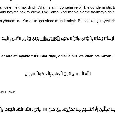
elen tek hak dindir. Allah İslam’ı yöntemi ile birlikte göndermiştir. 
mını hayata hakim kılma, uygulama, koruma ve aleme taşımaya dair 
n yöntemi de Kur’an’ın içerisinde mündemiçtir. Bu hakikat şu ayetleri
 اَرْسَلْنَا رُسُلَنَا بِالْبَيِّنَاتِ وَاَنْزَلْنَا مَعَهُمُ
الْكِتَابَ وَالْم۪يزَانَ
لِيَقُومَ النَّاسُ بِالْقِس
ar adaleti ayakta tutsunlar diye, onlarla birlikte
kitabı ve mizanı
i
اَللّٰهُ الَّذ۪ٓي اَنْزَلَ
الْكِتَابَ بِالْحَقِّ وَالْم۪يزَانَ
esi 17. Ayet)
وَمَا يُضِلُّونَ اِلَّٓا اَنْفُسَهُمْ وَمَا يَضُرُّونَكَ مِنْ شَيْءٍۜ وَاَنْزَلَ اللّٰهُ عَلَيْكَ
الْكِتَابَ وَال