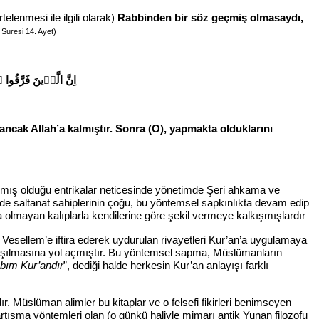
rtelenmesi ile ilgili olarak)
Rabbinden bir söz geçmiş olmasaydı,
 Suresi 14. Ayet)
اِنَّ الَّذ۪ينَ فَرَّقُوا د
i ancak Allah’a kalmıştır. Sonra (O), yapmakta olduklarını
le yapmış olduğu entrikalar neticesinde yönetimde Şeri ahkama ve
nde saltanat sahiplerinin çoğu, bu yöntemsel sapkınlıkta devam edip
da olmayan kalıplarla kendilerine göre şekil vermeye kalkışmışlardır
sellem’e iftira ederek uydurulan rivayetleri Kur’an’a uygulamaya
aşılmasına yol açmıştır. Bu yöntemsel sapma, Müslümanların
abım Kur’andır
”, dediği halde herkesin Kur’an anlayışı farklı
. Müslüman alimler bu kitaplar ve o felsefi fikirleri benimseyen
tartışma yöntemleri olan (o günkü haliyle mimarı antik Yunan filozofu