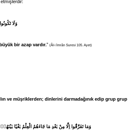
 etmişlerdir:
وَلَا تَكُونُو
 büyük bir azap vardır.
”
(Âl-i İmrân Suresi 105. Ayet)
lın ve müşriklerden; dinlerini darmadağınık edip grup grup
وَمَا تَفَرَّقُٓوا اِلَّا مِنْ بَعْدِ مَا جَٓاءَهُمُ الْعِلْمُ بَغْيًا 