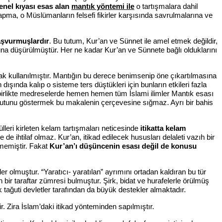
enel kıyası esas alan
mantık yöntemi ile
o tartışmalara dahil
apma, o Müslümanların felsefi fikirler karşısında savrulmalarına ve
başvurmuşlardır
. Bu tutum, Kur’an ve Sünnet ile amel etmek değildir,
una düşürülmüştür. Her ne kadar Kur’an ve Sünnete bağlı olduklarını
ak kullanılmıştır. Mantığın bu derece benimsenip öne çıkartılmasına
n dışında kalıp o sisteme ters düştükleri için bunların etkileri fazla
birlikte medreselerde hemen hemen tüm İslami ilimler Mantık esası
oyutunu göstermek bu makalenin çerçevesine sığmaz. Ayrı bir bahis
leri kirleten kelam tartışmaları neticesinde
itikatta kelam
de ihtilaf olmaz. Kur’an, itikad edilecek hususları delaleti vazıh bir
rmemiştir. Fakat
Kur’an’ı düşüncenin esası değil de konusu
er olmuştur. “Yaratıcı- yaratılan” ayrımını ortadan kaldıran bu tür
bir taraftar zümresi bulmuştur. Şirk, bidat ve hurafelerle örülmüş
k tağuti devletler tarafından da büyük destekler almaktadır.
. Zira İslam’daki itikad yönteminden sapılmıştır.