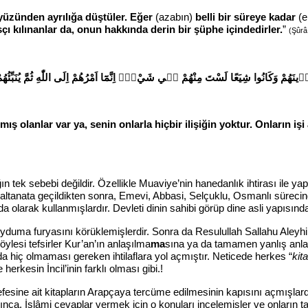
k yüzünden ayrılığa düştüler. Eğer
(azabın)
belli bir süreye kadar
(e
ı kılınanlar da, onun hakkında derin bir şüphe içindedirler.
”
(Şûrâ
۪ينَهُمْ وَكَانُوا شِيَعًا لَسْتَ مِنْهُمْ ف۪ي شَيْءٍۜ اِنَّمَٓا اَمْرُهُمْ اِلَى اللّٰهِ ثُمَّ يُنَبِّئُهُمْ
ış olanlar var ya, senin onlarla hiçbir ilişiğin yoktur. Onların iş
nıklığın tek sebebi değildir. Özellikle Muaviye’nin hanedanlık ihtirası i
p Saltanata geçildikten sonra, Emevi, Abbasi, Selçuklu, Osmanlı süreci
da olarak kullanmışlardır. Devleti dinin sahibi görüp dine asli yapısın
 furyasını körüklemişlerdir. Sonra da Resulullah Sallahu Aleyhi Ve
Böylesi tefsirler Kur’an’ın anlaşılma
ma
sına ya da tamamen yanlış anl
da hiç olmaması gereken ihtilaflara yol açmıştır. Neticede herkes “
kit
 herkesin İncil’inin farklı olması gibi.!
esine ait kitapların Arapçaya tercüme edilmesinin kapısını açmışlardır
aşınca, İslâmi cevaplar vermek için o konuları incelemişler ve onların 