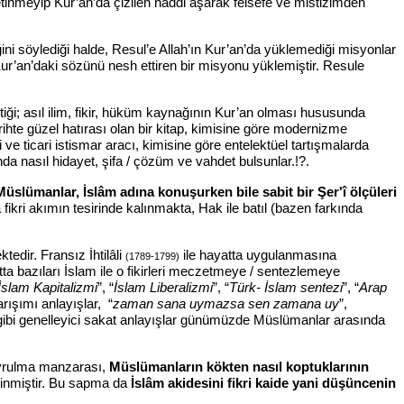
yetinmeyip Kur’an’da çizilen haddi aşarak felsefe ve mistizimden
ini söylediği halde, Resul’e Allah’ın Kur’an’da yüklemediği misyonlar
n Kur’an’daki sözünü nesh ettiren bir misyonu yüklemiştir. Resule
iği; asıl ilim, fikir, hüküm kaynağının Kur’an olması hususunda
rihte güzel hatırası olan bir kitap, kimisine göre modernizme
e ticari istismar aracı, kimisine göre entelektüel tartışmalarda
onda nasıl hidayet, şifa / çözüm ve vahdet bulsunlar.!?.
Müslümanlar, İslâm adına konuşurken bile sabit bir Şer'î ölçüleri
fikri akımın tesirinde kalınmakta, Hak ile batıl (bazen farkında
edir. Fransız İhtilâli
ile hayatta uygulanmasına
(1789-1799)
tta bazıları İslam ile o fikirleri meczetmeye / sentezlemeye
İslam Kapitalizmi
”, “
İslam Liberalizmi
”, “
Türk- İslam sentezi
”, “
Arap
arışımı anlayışlar, “
zaman sana uymazsa sen zamana uy
”,
gibi genelleyici sakat anlayışlar günümüzde Müslümanlar arasında
avrulma manzarası,
Müslümanların kökten nasıl koptuklarının
nmiştir.
Bu sapma da
İslâm akidesini fikri kaide yani düşüncenin