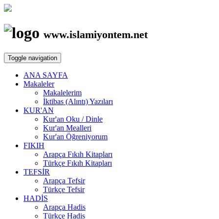
www.islamiyontem.net
Toggle navigation
ANA SAYFA
Makaleler
Makalelerim
İktibas (Alıntı) Yazıları
KUR'AN
Kur'an Oku / Dinle
Kur'an Mealleri
Kur'an Öğreniyorum
FIKIH
Arapça Fıkıh Kitapları
Türkçe Fıkıh Kitapları
TEFSİR
Arapça Tefsir
Türkçe Tefsir
HADİS
Arapça Hadis
Türkçe Hadis