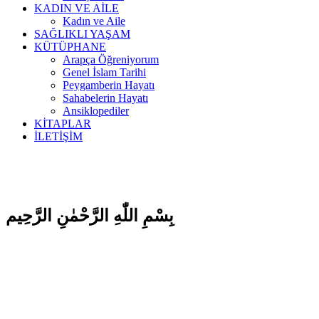
KADIN VE AİLE
Kadın ve Aile
SAĞLIKLI YAŞAM
KÜTÜPHANE
Arapça Öğreniyorum
Genel İslam Tarihi
Peygamberin Hayatı
Sahabelerin Hayatı
Ansiklopediler
KİTAPLAR
İLETİŞİM
بِسْمِ اللّٰهِ الرَّحْمٰنِ الرَّحِيم