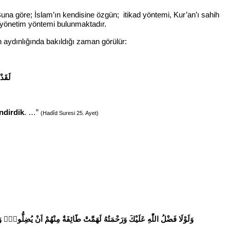
Buna göre; İslam’ın kendisine özgün; itikad yöntemi, Kur’an’ı sahih
yönetim yöntemi bulunmaktadır.
n aydınlığında bakıldığı zaman görülür:
لَقَدْ
ndirdik
. …”
(Hadîd Suresi 25. Ayet)
وَلَوْلَا فَضْلُ اللّٰهِ عَلَيْكَ وَرَحْمَتُهُ لَهَمَّتْ طَٓائِفَةٌ مِنْهُمْ اَنْ يُضِلُّوكَۜ 