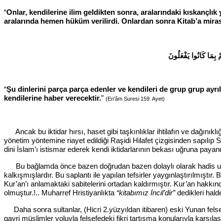
“
Onlar, kendilerine ilim geldikten sonra, aralarındaki kıskançlı
aralarında hemen hüküm verilirdi. Onlardan sonra Kitab’a mirasç
 بِمَا كَانُوا يَفْعَلُونَ
“
Şu dinlerini parça parça edenler ve kendileri de grup grup ayrılm
kendilerine haber verecektir.
”
(En’âm Suresi 159. Ayet)
Ancak bu
iktidar hırsı, haset gibi taşkınlıklar ihtilafın ve dağı
yönetim yöntemine riayet edildiği Raşidi Hilafet çizgisinden sapılı
dini İslam’ı istismar ederek kendi iktidarlarının bekası uğruna payan
Bu bağlamda önce bazen doğrudan bazen dolaylı olarak hadis uyduma
kalkışmışlardır. Bu saplantı ile yapılan tefsirler yaygınlaştırılmıştır. 
Kur’an’ı anlamaktaki sabitelerini ortadan kaldırmıştır. Kur’an hakkın
olmuştur.!.. Muharref Hristiyanlıkta
“kitabımız İncil’dir”
dedikleri halde
Daha sonra sultanlar, (Hicri 2.yüzyıldan itibaren) eski Yunan felsef
gayri müslimler yoluyla felsefedeki fikri tartışma konularıyla karşıl