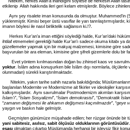
Nitekim, herkes Allah’a inandığını söylese de herkesin Allah tasavvur
etkilenip Allah hakkında ileri geri kelam etmişlerdir. Böylece zihinlerd
Aynı şey risalete iman konusunda da olmuştur. Muhammed’in (Sall
yüklenmiştir. Kimisi beşer üstü vasıflar ile yarı tanrılaştırmışlardır
imanın böylesi ile nasıl birliktelik sağlansın ki.!?.
Herkes Kur’an’a iman ettiğini söylediği halde, Kur’an’daki hükümler
ihtilaf etmemeleri gerektiği halde Kur’an’ı sadece okuma kitabı ya da
güzellemeler yapmak için bir makyaj malzemesi, kimisine göre sadece 
başvurulan bir ara eleman, kimisine göre şifreli gizemlerle dolu bir f
Evet yöntem kırılmasından doğan bu zihinsel kaos ve savrulma
yoktur
. İslâm adına konuşurken bile İslâm dışı normlarla, ölçülerle 
olunmadan) sürekli karıştırılmaktadır.
Nitekim, yakın tarihe sahih nazarla bakıldığında; Müslümanların her 
başlanılan Modernite ve Modernizme ait fikirler ve ideolojiler karşıs
kalkışmışlardır. Aynı savrulmalar Postmodernizm akımları karşısınd
İslam’ı
”, “
İslam Sosyalizmi
”, “
İslam demokrasisi
”, “
Demokratik İsla
“
zamanın değişmesi ile ahkamın değişmesi kaçınılmazdır
”, “
geye v
yaygın ve baskın hale gelmiştir.
Geçmişten günümüze müşahade edilen; her rüzgar önünde bir tüy 
yani sabitesiz, asılsız, sabit ölçüsüz olduklarının görüntüsüdür
esası
olmaktan çıkartıp Müslümanda herhangi bir işlevsiz fikir kon