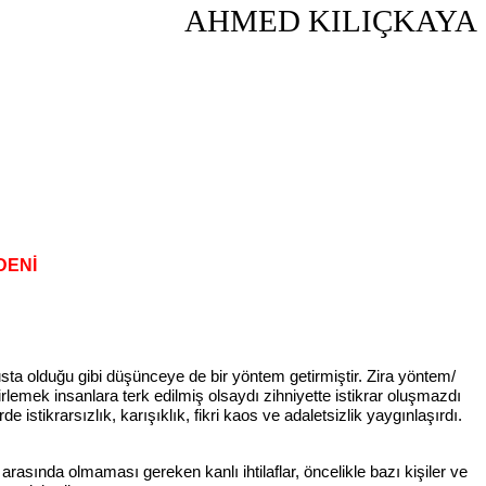
AHMED KILIÇKAYA
DENİ
ta olduğu gibi düşünceye de bir yöntem getirmiştir. Zira yöntem/
emek insanlara terk edilmiş olsaydı zihniyette istikrar oluşmazdı
istikrarsızlık, karışıklık, fikri kaos ve adaletsizlik yaygınlaşırdı.
asında olmaması gereken kanlı ihtilaflar, öncelikle bazı kişiler ve