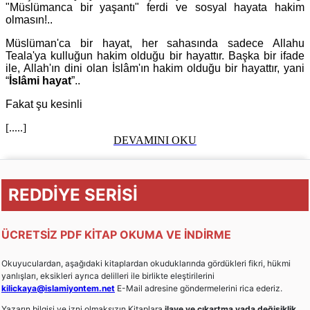
"Müslümanca bir yaşantı" ferdi ve sosyal hayata hakim
olmasın!..
Müslüman'ca bir hayat, her sahasında sadece Allahu
Teala'ya kulluğun hakim olduğu bir hayattır. Başka bir ifade
ile, Allah'ın dini olan İslâm'ın hakim olduğu bir hayattır, yani
“
İslâmi hayat
”..
Fakat şu kesinli
[.....]
DEVAMINI OKU
REDDİYE SERİSİ
ÜCRETSİZ PDF KİTAP OKUMA VE İNDİRME
Okuyuculardan, aşağıdaki kitaplardan okuduklarında gördükleri fikri, hükmi
yanlışları, eksikleri ayrıca delilleri ile birlikte eleştirilerini
kilickaya@islamiyontem.net
E-Mail adresine göndermelerini rica ederiz.
Yazarın bilgisi ve izni olmaksızın Kitaplara
ilave ve çıkartma yada değişiklik