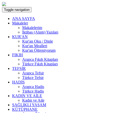
Toggle navigation
ANA SAYFA
Makaleler
Makalelerim
İktibas (Alıntı) Yazıları
KUR'AN
Kur'an Oku / Dinle
Kur'an Mealleri
Kur'an Öğreniyorum
FIKIH
Arapça Fıkıh Kitapları
Türkçe Fıkıh Kitapları
TEFSİR
Arapça Tefsir
Türkçe Tefsir
HADİS
Arapça Hadis
Türkçe Hadis
KADIN VE AİLE
Kadın ve Aile
SAĞLIKLI YAŞAM
KÜTÜPHANE