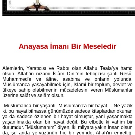
Anayasa İmanı Bir Meseledir
Alemlerin, Yaratıcısı ve Rabbı olan Allahu Teala’ya hamd
olsun. Allah’ın nizamı İslâm Dini’nin tebliğcisi şanlı Resûl
Muhammed'e ve âline, asabına ve onların yolunda,
Müslümanca yaşayabilmek için, İslami bir toplum, devlet ve
ülkeye sahip olabilmenin mücadelesini veren Müslümanlar
üzerine salât ve selâm olsun.
Müslümanca bir yaşantı, Müslüman'ca bir hayat… Ne yazık
ki, bu hayat bilhassa günümüzde sadece kitaplardan okunan
ya da sadece özlenen bir hayat olmuştur, yani yaşanmakta
yaşanılmakta olan bir hayat değil. Bu elbette ki vahim bir
durumdur. "Müslümanım" diyen, iki milyara yakın İnsan olsun
da, şu anda yeryüzünün hiç bir yerinde, Allah'ın emrettiği