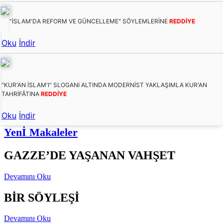
"İSLAM'DA REFORM VE GÜNCELLEME" SÖYLEMLERİNE
REDDİYE
Oku
İndir
"KUR'AN İSLAM'I" SLOGANI ALTINDA MODERNİST YAKLAŞIMLA KUR'AN
TAHRİFÂTINA
REDDİYE
Oku
İndir
Yenİ Makaleler
GAZZE’DE YAŞANAN VAHŞET
Devamını Oku
BİR SÖYLEŞİ
Devamını Oku