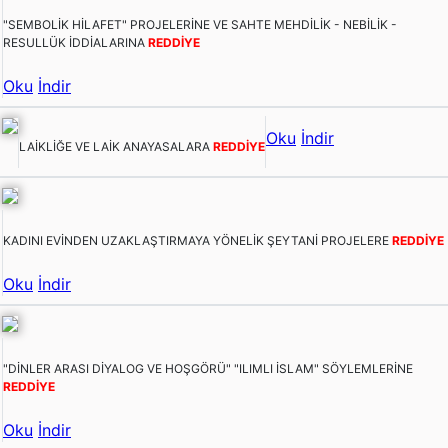
"SEMBOLİK HİLAFET" PROJELERİNE VE SAHTE MEHDİLİK - NEBİLİK -
RESULLÜK İDDİALARINA
REDDİYE
Oku
İndir
Oku
İndir
LAİKLİĞE VE LAİK ANAYASALARA
REDDİYE
KADINI EVİNDEN UZAKLAŞTIRMAYA YÖNELİK ŞEYTANİ PROJELERE
REDDİYE
Oku
İndir
"DİNLER ARASI DİYALOG VE HOŞGÖRÜ" "ILIMLI İSLAM" SÖYLEMLERİNE
REDDİYE
Oku
İndir