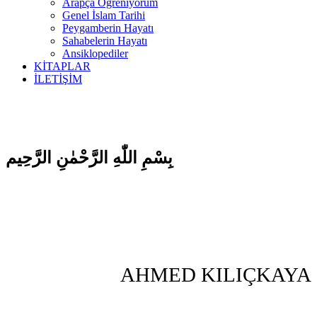
Arapça Öğreniyorum
Genel İslam Tarihi
Peygamberin Hayatı
Sahabelerin Hayatı
Ansiklopediler
KİTAPLAR
İLETİŞİM
بِسْمِ اللّٰهِ الرَّحْمٰنِ الرَّحِيم
AHMED KILIÇKAYA