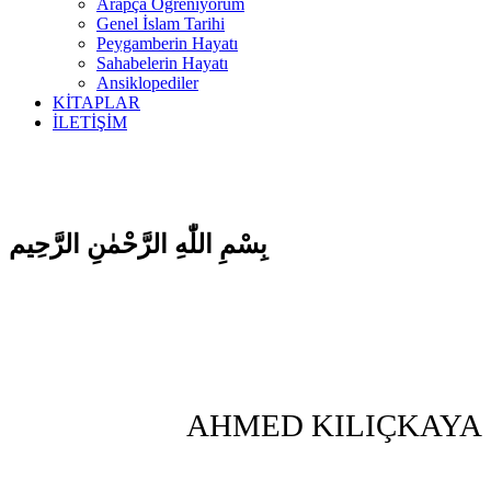
Arapça Öğreniyorum
Genel İslam Tarihi
Peygamberin Hayatı
Sahabelerin Hayatı
Ansiklopediler
KİTAPLAR
İLETİŞİM
بِسْمِ اللّٰهِ الرَّحْمٰنِ الرَّحِيم
AHMED KILIÇKAYA