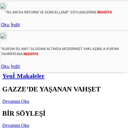
"İSLAM'DA REFORM VE GÜNCELLEME" SÖYLEMLERİNE
REDDİYE
Oku
İndir
"KUR'AN İSLAM'I" SLOGANI ALTINDA MODERNİST YAKLAŞIMLA KUR'AN
TAHRİFÂTINA
REDDİYE
Oku
İndir
Yenİ Makaleler
GAZZE’DE YAŞANAN VAHŞET
Devamını Oku
BİR SÖYLEŞİ
Devamını Oku