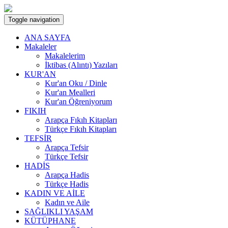
Toggle navigation
ANA SAYFA
Makaleler
Makalelerim
İktibas (Alıntı) Yazıları
KUR'AN
Kur'an Oku / Dinle
Kur'an Mealleri
Kur'an Öğreniyorum
FIKIH
Arapça Fıkıh Kitapları
Türkçe Fıkıh Kitapları
TEFSİR
Arapça Tefsir
Türkçe Tefsir
HADİS
Arapça Hadis
Türkçe Hadis
KADIN VE AİLE
Kadın ve Aile
SAĞLIKLI YAŞAM
KÜTÜPHANE