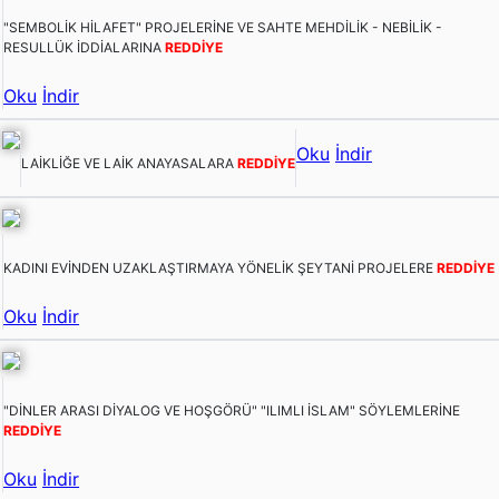
"SEMBOLİK HİLAFET" PROJELERİNE VE SAHTE MEHDİLİK - NEBİLİK -
RESULLÜK İDDİALARINA
REDDİYE
Oku
İndir
Oku
İndir
LAİKLİĞE VE LAİK ANAYASALARA
REDDİYE
KADINI EVİNDEN UZAKLAŞTIRMAYA YÖNELİK ŞEYTANİ PROJELERE
REDDİYE
Oku
İndir
"DİNLER ARASI DİYALOG VE HOŞGÖRÜ" "ILIMLI İSLAM" SÖYLEMLERİNE
REDDİYE
Oku
İndir