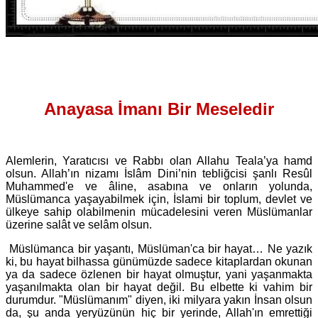
Anayasa İmanı Bir Meseledir
Alemlerin, Yaratıcısı ve Rabbı olan Allahu Teala’ya hamd
olsun. Allah’ın nizamı İslâm Dini’nin tebliğcisi şanlı Resûl
Muhammed'e ve âline, asabına ve onların yolunda,
Müslümanca yaşayabilmek için, İslami bir toplum, devlet ve
ülkeye sahip olabilmenin mücadelesini veren Müslümanlar
üzerine salât ve selâm olsun.
Müslümanca bir yaşantı, Müslüman'ca bir hayat… Ne yazık
ki, bu hayat bilhassa günümüzde sadece kitaplardan okunan
ya da sadece özlenen bir hayat olmuştur, yani yaşanmakta
yaşanılmakta olan bir hayat değil. Bu elbette ki vahim bir
durumdur. "Müslümanım" diyen, iki milyara yakın İnsan olsun
da, şu anda yeryüzünün hiç bir yerinde, Allah'ın emrettiği