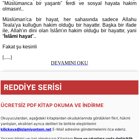
"Müslümanca bir yaşantı" ferdi ve sosyal hayata hakim
olmasın!..
Müslüman'ca bir hayat, her sahasında sadece Allahu
Teala'ya kulluğun hakim olduğu bir hayattır. Başka bir ifade
ile, Allah'ın dini olan İslâm'ın hakim olduğu bir hayattır, yani
“
İslâmi hayat
”..
Fakat şu kesinli
[.....]
DEVAMINI OKU
REDDİYE SERİSİ
ÜCRETSİZ PDF KİTAP OKUMA VE İNDİRME
Okuyuculardan, aşağıdaki kitaplardan okuduklarında gördükleri fikri, hükmi
yanlışları, eksikleri ayrıca delilleri ile birlikte eleştirilerini
kilickaya@islamiyontem.net
E-Mail adresine göndermelerini rica ederiz.
Yazarın bilgisi ve izni olmaksızın Kitaplara
ilave ve çıkartma yada değişiklik