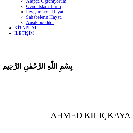
Arapça Öğreniyorum
Genel İslam Tarihi
Peygamberin Hayatı
Sahabelerin Hayatı
Ansiklopediler
KİTAPLAR
İLETİŞİM
بِسْمِ اللّٰهِ الرَّحْمٰنِ الرَّحِيم
AHMED KILIÇKAYA