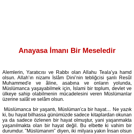
Anayasa İmanı Bir Meseledir
Alemlerin, Yaratıcısı ve Rabbı olan Allahu Teala’ya hamd
olsun. Allah’ın nizamı İslâm Dini’nin tebliğcisi şanlı Resûl
Muhammed'e ve âline, asabına ve onların yolunda,
Müslümanca yaşayabilmek için, İslami bir toplum, devlet ve
ülkeye sahip olabilmenin mücadelesini veren Müslümanlar
üzerine salât ve selâm olsun.
Müslümanca bir yaşantı, Müslüman'ca bir hayat… Ne yazık
ki, bu hayat bilhassa günümüzde sadece kitaplardan okunan
ya da sadece özlenen bir hayat olmuştur, yani yaşanmakta
yaşanılmakta olan bir hayat değil. Bu elbette ki vahim bir
durumdur. "Müslümanım" diyen, iki milyara yakın İnsan olsun