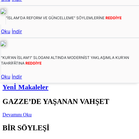
"İSLAM'DA REFORM VE GÜNCELLEME" SÖYLEMLERİNE
REDDİYE
Oku
İndir
"KUR'AN İSLAM'I" SLOGANI ALTINDA MODERNİST YAKLAŞIMLA KUR'AN
TAHRİFÂTINA
REDDİYE
Oku
İndir
Yenİ Makaleler
GAZZE’DE YAŞANAN VAHŞET
Devamını Oku
BİR SÖYLEŞİ