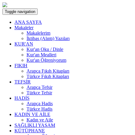
Toggle navigation
ANA SAYFA
Makaleler
Makalelerim
İktibas (Alıntı) Yazıları
KUR'AN
Kur'an Oku / Dinle
Kur'an Mealleri
Kur'an Öğreniyorum
FIKIH
Arapça Fıkıh Kitapları
Türkçe Fıkıh Kitapları
TEFSİR
Arapça Tefsir
Türkçe Tefsir
HADİS
Arapça Hadis
Türkçe Hadis
KADIN VE AİLE
Kadın ve Aile
SAĞLIKLI YAŞAM
KÜTÜPHANE