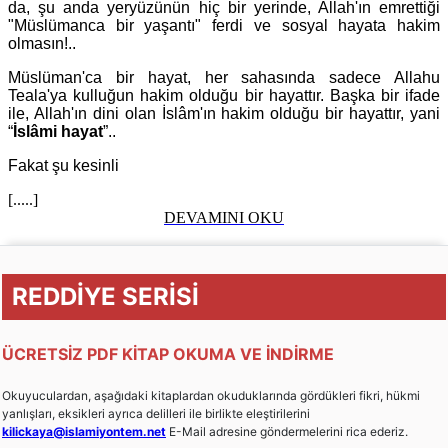
da, şu anda yeryüzünün hiç bir yerinde, Allah'ın emrettiği
"Müslümanca bir yaşantı" ferdi ve sosyal hayata hakim
olmasın!..
Müslüman'ca bir hayat, her sahasında sadece Allahu
Teala'ya kulluğun hakim olduğu bir hayattır. Başka bir ifade
ile, Allah'ın dini olan İslâm'ın hakim olduğu bir hayattır, yani
“
İslâmi hayat
”..
Fakat şu kesinli
[.....]
DEVAMINI OKU
REDDİYE SERİSİ
ÜCRETSİZ PDF KİTAP OKUMA VE İNDİRME
Okuyuculardan, aşağıdaki kitaplardan okuduklarında gördükleri fikri, hükmi
yanlışları, eksikleri ayrıca delilleri ile birlikte eleştirilerini
kilickaya@islamiyontem.net
E-Mail adresine göndermelerini rica ederiz.