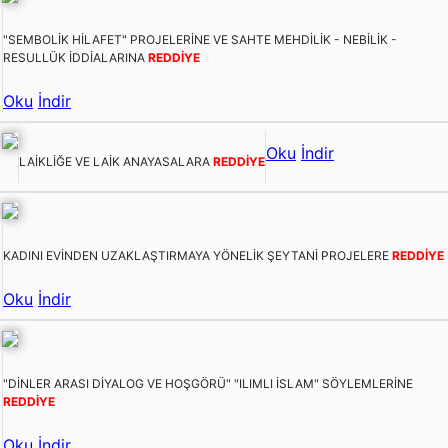
"SEMBOLİK HİLAFET" PROJELERİNE VE SAHTE MEHDİLİK - NEBİLİK -
RESULLÜK İDDİALARINA
REDDİYE
Oku
İndir
Oku
İndir
LAİKLİĞE VE LAİK ANAYASALARA
REDDİYE
KADINI EVİNDEN UZAKLAŞTIRMAYA YÖNELİK ŞEYTANİ PROJELERE
REDDİYE
Oku
İndir
"DİNLER ARASI DİYALOG VE HOŞGÖRÜ" "ILIMLI İSLAM" SÖYLEMLERİNE
REDDİYE
Oku
İndir