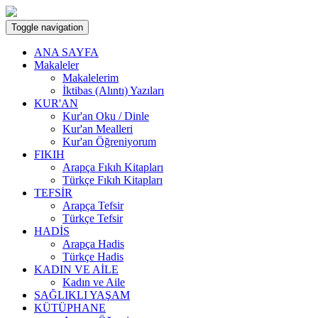
Toggle navigation
ANA SAYFA
Makaleler
Makalelerim
İktibas (Alıntı) Yazıları
KUR'AN
Kur'an Oku / Dinle
Kur'an Mealleri
Kur'an Öğreniyorum
FIKIH
Arapça Fıkıh Kitapları
Türkçe Fıkıh Kitapları
TEFSİR
Arapça Tefsir
Türkçe Tefsir
HADİS
Arapça Hadis
Türkçe Hadis
KADIN VE AİLE
Kadın ve Aile
SAĞLIKLI YAŞAM
KÜTÜPHANE