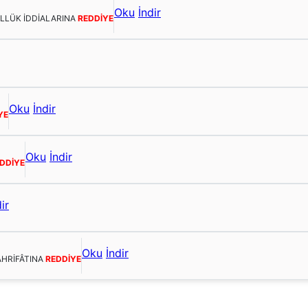
Oku
İndir
ULLÜK İDDİALARINA
REDDİYE
Oku
İndir
YE
Oku
İndir
DDİYE
ir
Oku
İndir
AHRİFÂTINA
REDDİYE