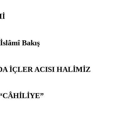
Mİ
 İslâmî Bakış
A İÇLER ACISI HALİMİZ
“CÂHİLİYE”