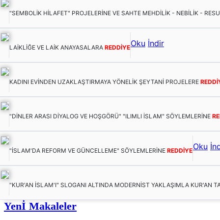
"SEMBOLİK HİLAFET" PROJELERİNE VE SAHTE MEHDİLİK - NEBİLİK - RES
Oku
İndir
LAİKLİĞE VE LAİK ANAYASALARA
REDDİYE
KADINI EVİNDEN UZAKLAŞTIRMAYA YÖNELİK ŞEYTANİ PROJELERE
REDDİ
"DİNLER ARASI DİYALOG VE HOŞGÖRÜ" "ILIMLI İSLAM" SÖYLEMLERİNE
RE
Oku
İnd
"İSLAM'DA REFORM VE GÜNCELLEME" SÖYLEMLERİNE
REDDİYE
"KUR'AN İSLAM'I" SLOGANI ALTINDA MODERNİST YAKLAŞIMLA KUR'AN T
Yenİ Makaleler