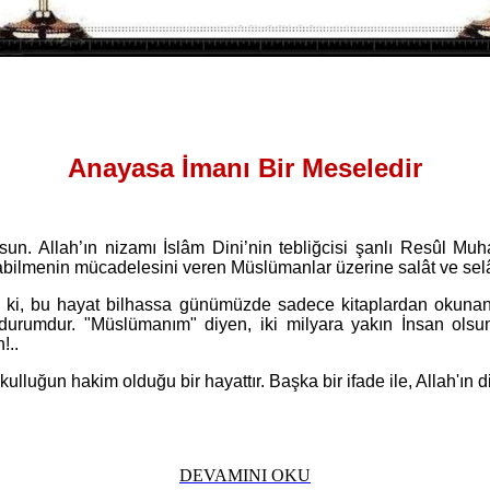
Anayasa İmanı Bir Meseledir
lsun. Allah’ın nizamı İslâm Dini’nin tebliğcisi şanlı Resûl 
olabilmenin mücadelesini veren Müslümanlar üzerine salât ve se
ki, bu hayat bilhassa günümüzde sadece kitaplardan okunan
 durumdur. "Müslümanım" diyen, iki milyara yakın İnsan olsun
!..
uğun hakim olduğu bir hayattır. Başka bir ifade ile, Allah'ın din
DEVAMINI OKU