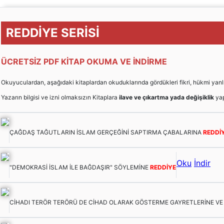
REDDİYE SERİSİ
ÜCRETSİZ PDF KİTAP OKUMA VE İNDİRME
Okuyuculardan, aşağıdaki kitaplardan okuduklarında gördükleri fikri, hükmi yanlışları
Yazarın bilgisi ve izni olmaksızın Kitaplara
ilave ve çıkartma yada değişiklik
yap
ÇAĞDAŞ TAĞUTLARIN İSLAM GERÇEĞİNİ SAPTIRMA ÇABALARINA
REDDİ
Oku
İndir
"DEMOKRASİ İSLAM İLE BAĞDAŞIR" SÖYLEMİNE
REDDİYE
CİHADI TERÖR TERÖRÜ DE CİHAD OLARAK GÖSTERME GAYRETLERİNE V