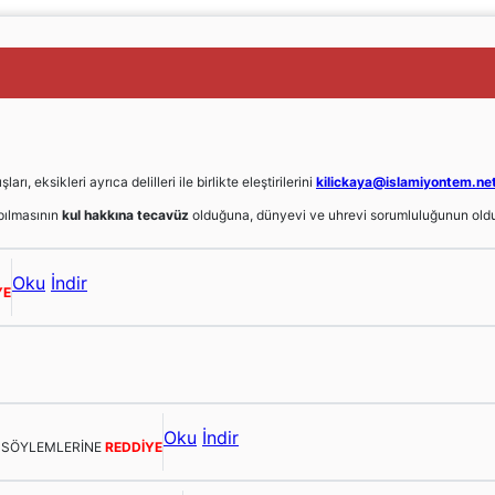
, eksikleri ayrıca delilleri ile birlikte eleştirilerini
kilickaya@islamiyontem.ne
ılmasının
kul hakkına tecavüz
olduğuna, dünyevi ve uhrevi sorumluluğunun oldu
Oku
İndir
YE
Oku
İndir
E SÖYLEMLERİNE
REDDİYE