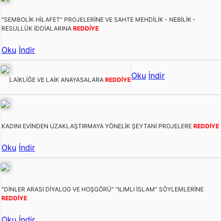
"SEMBOLİK HİLAFET" PROJELERİNE VE SAHTE MEHDİLİK - NEBİLİK -
RESULLÜK İDDİALARINA
REDDİYE
Oku
İndir
Oku
İndir
LAİKLİĞE VE LAİK ANAYASALARA
REDDİYE
KADINI EVİNDEN UZAKLAŞTIRMAYA YÖNELİK ŞEYTANİ PROJELERE
REDDİYE
Oku
İndir
"DİNLER ARASI DİYALOG VE HOŞGÖRÜ" "ILIMLI İSLAM" SÖYLEMLERİNE
REDDİYE
Oku
İndir