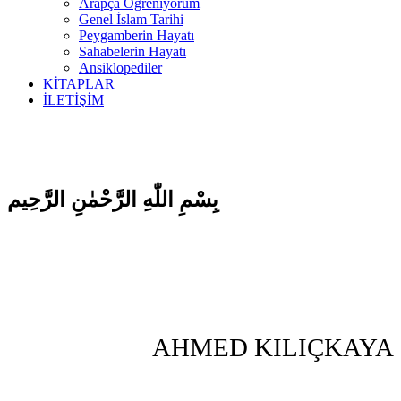
Arapça Öğreniyorum
Genel İslam Tarihi
Peygamberin Hayatı
Sahabelerin Hayatı
Ansiklopediler
KİTAPLAR
İLETİŞİM
بِسْمِ اللّٰهِ الرَّحْمٰنِ الرَّحِيم
AHMED KILIÇKAYA