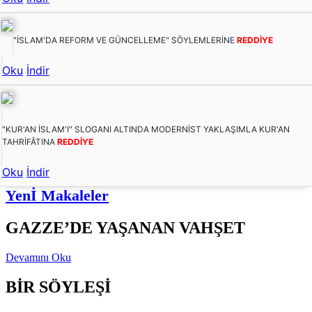
"İSLAM'DA REFORM VE GÜNCELLEME" SÖYLEMLERİNE
REDDİYE
Oku
İndir
"KUR'AN İSLAM'I" SLOGANI ALTINDA MODERNİST YAKLAŞIMLA KUR'AN
TAHRİFÂTINA
REDDİYE
Oku
İndir
Yenİ Makaleler
GAZZE’DE YAŞANAN VAHŞET
Devamını Oku
BİR SÖYLEŞİ