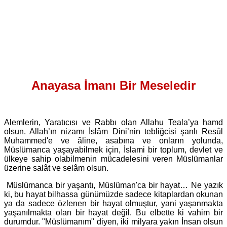
Anayasa İmanı Bir Meseledir
Alemlerin, Yaratıcısı ve Rabbı olan Allahu Teala’ya hamd
olsun. Allah’ın nizamı İslâm Dini’nin tebliğcisi şanlı Resûl
Muhammed'e ve âline, asabına ve onların yolunda,
Müslümanca yaşayabilmek için, İslami bir toplum, devlet ve
ülkeye sahip olabilmenin mücadelesini veren Müslümanlar
üzerine salât ve selâm olsun.
Müslümanca bir yaşantı, Müslüman'ca bir hayat… Ne yazık
ki, bu hayat bilhassa günümüzde sadece kitaplardan okunan
ya da sadece özlenen bir hayat olmuştur, yani yaşanmakta
yaşanılmakta olan bir hayat değil. Bu elbette ki vahim bir
durumdur. "Müslümanım" diyen, iki milyara yakın İnsan olsun