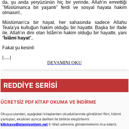
da, şu anda yeryüzünün hiç bir yerinde, Allah'ın emrettiği
"Müslümanca bir yaşantı" ferdi ve sosyal hayata hakim
olmasın!..
Müslüman'ca bir hayat, her sahasında sadece Allahu
Teala'ya kulluğun hakim olduğu bir hayattır. Başka bir ifade
ile, Allah'ın dini olan İslâm'ın hakim olduğu bir hayattır, yani
“
İslâmi hayat
”..
Fakat şu kesinli
[.....]
DEVAMINI OKU
REDDİYE SERİSİ
ÜCRETSİZ PDF KİTAP OKUMA VE İNDİRME
Okuyuculardan, aşağıdaki kitaplardan okuduklarında gördükleri fikri, hükmi
yanlışları, eksikleri ayrıca delilleri ile birlikte eleştirilerini
kilickaya@islamiyontem.net
E-Mail adresine göndermelerini rica ederiz.