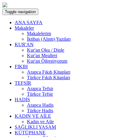
Toggle navigation
ANA SAYFA
Makaleler
Makalelerim
İktibas (Alıntı) Yazıları
KUR'AN
Kur'an Oku / Dinle
Kur'an Mealleri
Kur'an Öğreniyorum
FIKIH
Arapça Fıkıh Kitapları
Türkçe Fıkıh Kitapları
TEFSİR
Arapça Tefsir
Türkçe Tefsir
HADİS
Arapça Hadis
Türkçe Hadis
KADIN VE AİLE
Kadın ve Aile
SAĞLIKLI YAŞAM
KÜTÜPHANE