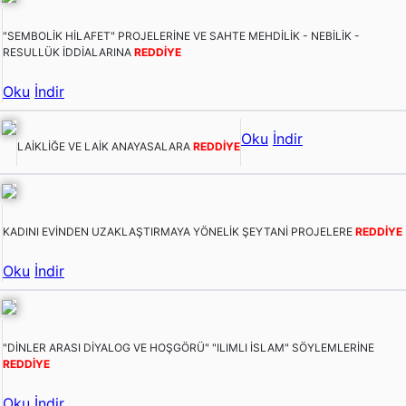
"SEMBOLİK HİLAFET" PROJELERİNE VE SAHTE MEHDİLİK - NEBİLİK -
RESULLÜK İDDİALARINA
REDDİYE
Oku
İndir
Oku
İndir
LAİKLİĞE VE LAİK ANAYASALARA
REDDİYE
KADINI EVİNDEN UZAKLAŞTIRMAYA YÖNELİK ŞEYTANİ PROJELERE
REDDİYE
Oku
İndir
"DİNLER ARASI DİYALOG VE HOŞGÖRÜ" "ILIMLI İSLAM" SÖYLEMLERİNE
REDDİYE
Oku
İndir