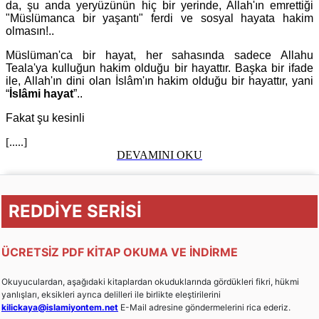
da, şu anda yeryüzünün hiç bir yerinde, Allah'ın emrettiği
"Müslümanca bir yaşantı" ferdi ve sosyal hayata hakim
olmasın!..
Müslüman'ca bir hayat, her sahasında sadece Allahu
Teala'ya kulluğun hakim olduğu bir hayattır. Başka bir ifade
ile, Allah'ın dini olan İslâm'ın hakim olduğu bir hayattır, yani
“
İslâmi hayat
”..
Fakat şu kesinli
[.....]
DEVAMINI OKU
REDDİYE SERİSİ
ÜCRETSİZ PDF KİTAP OKUMA VE İNDİRME
Okuyuculardan, aşağıdaki kitaplardan okuduklarında gördükleri fikri, hükmi
yanlışları, eksikleri ayrıca delilleri ile birlikte eleştirilerini
kilickaya@islamiyontem.net
E-Mail adresine göndermelerini rica ederiz.