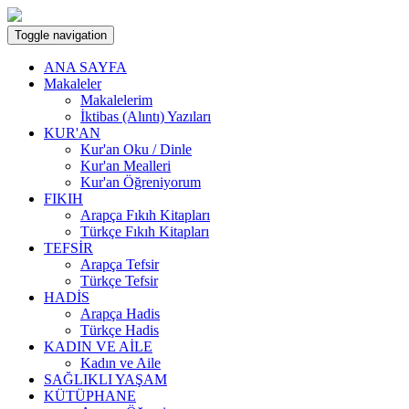
Toggle navigation
ANA SAYFA
Makaleler
Makalelerim
İktibas (Alıntı) Yazıları
KUR'AN
Kur'an Oku / Dinle
Kur'an Mealleri
Kur'an Öğreniyorum
FIKIH
Arapça Fıkıh Kitapları
Türkçe Fıkıh Kitapları
TEFSİR
Arapça Tefsir
Türkçe Tefsir
HADİS
Arapça Hadis
Türkçe Hadis
KADIN VE AİLE
Kadın ve Aile
SAĞLIKLI YAŞAM
KÜTÜPHANE