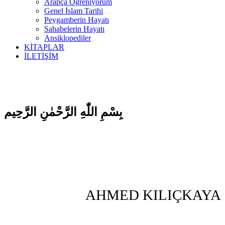
Arapça Öğreniyorum
Genel İslam Tarihi
Peygamberin Hayatı
Sahabelerin Hayatı
Ansiklopediler
KİTAPLAR
İLETİŞİM
بِسْمِ اللّٰهِ الرَّحْمٰنِ الرَّحِيم
AHMED KILIÇKAYA