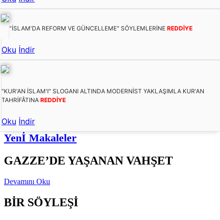
"İSLAM'DA REFORM VE GÜNCELLEME" SÖYLEMLERİNE
REDDİYE
Oku
İndir
"KUR'AN İSLAM'I" SLOGANI ALTINDA MODERNİST YAKLAŞIMLA KUR'AN
TAHRİFÂTINA
REDDİYE
Oku
İndir
Yenİ Makaleler
GAZZE’DE YAŞANAN VAHŞET
Devamını Oku
BİR SÖYLEŞİ