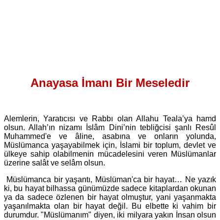
Anayasa İmanı Bir Meseledir
Alemlerin, Yaratıcısı ve Rabbı olan Allahu Teala’ya hamd
olsun. Allah’ın nizamı İslâm Dini’nin tebliğcisi şanlı Resûl
Muhammed'e ve âline, asabına ve onların yolunda,
Müslümanca yaşayabilmek için, İslami bir toplum, devlet ve
ülkeye sahip olabilmenin mücadelesini veren Müslümanlar
üzerine salât ve selâm olsun.
Müslümanca bir yaşantı, Müslüman'ca bir hayat… Ne yazık
ki, bu hayat bilhassa günümüzde sadece kitaplardan okunan
ya da sadece özlenen bir hayat olmuştur, yani yaşanmakta
yaşanılmakta olan bir hayat değil. Bu elbette ki vahim bir
durumdur. "Müslümanım" diyen, iki milyara yakın İnsan olsun