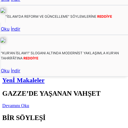
"İSLAM'DA REFORM VE GÜNCELLEME" SÖYLEMLERİNE
REDDİYE
Oku
İndir
"KUR'AN İSLAM'I" SLOGANI ALTINDA MODERNİST YAKLAŞIMLA KUR'AN
TAHRİFÂTINA
REDDİYE
Oku
İndir
Yenİ Makaleler
GAZZE’DE YAŞANAN VAHŞET
Devamını Oku
BİR SÖYLEŞİ