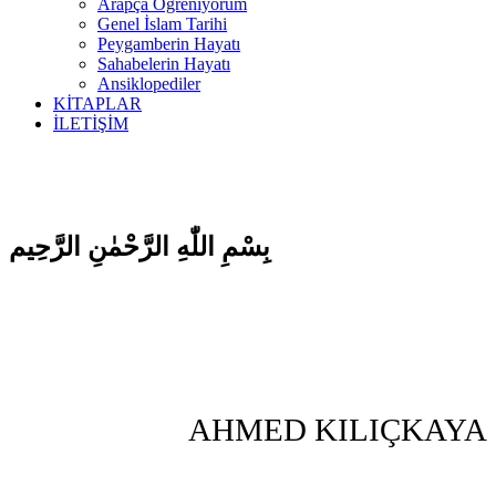
Arapça Öğreniyorum
Genel İslam Tarihi
Peygamberin Hayatı
Sahabelerin Hayatı
Ansiklopediler
KİTAPLAR
İLETİŞİM
بِسْمِ اللّٰهِ الرَّحْمٰنِ الرَّحِيم
AHMED KILIÇKAYA