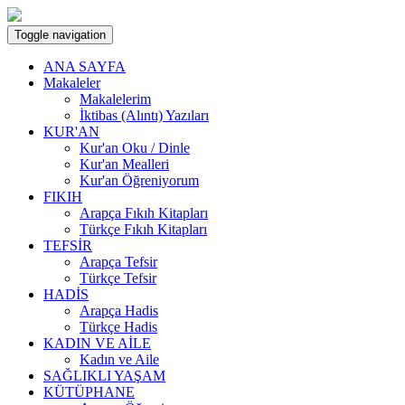
Toggle navigation
ANA SAYFA
Makaleler
Makalelerim
İktibas (Alıntı) Yazıları
KUR'AN
Kur'an Oku / Dinle
Kur'an Mealleri
Kur'an Öğreniyorum
FIKIH
Arapça Fıkıh Kitapları
Türkçe Fıkıh Kitapları
TEFSİR
Arapça Tefsir
Türkçe Tefsir
HADİS
Arapça Hadis
Türkçe Hadis
KADIN VE AİLE
Kadın ve Aile
SAĞLIKLI YAŞAM
KÜTÜPHANE