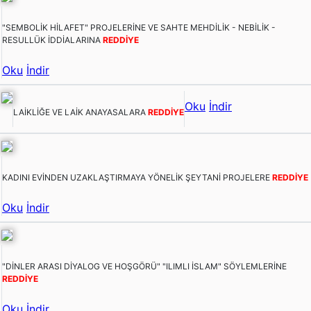
"SEMBOLİK HİLAFET" PROJELERİNE VE SAHTE MEHDİLİK - NEBİLİK -
RESULLÜK İDDİALARINA
REDDİYE
Oku
İndir
Oku
İndir
LAİKLİĞE VE LAİK ANAYASALARA
REDDİYE
KADINI EVİNDEN UZAKLAŞTIRMAYA YÖNELİK ŞEYTANİ PROJELERE
REDDİYE
Oku
İndir
"DİNLER ARASI DİYALOG VE HOŞGÖRÜ" "ILIMLI İSLAM" SÖYLEMLERİNE
REDDİYE
Oku
İndir