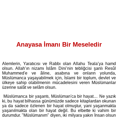
Anayasa İmanı Bir Meseledir
Alemlerin, Yaratıcısı ve Rabbı olan Allahu Teala’ya hamd
olsun. Allah’ın nizamı İslâm Dini’nin tebliğcisi şanlı Resûl
Muhammed'e ve âline, asabına ve onların yolunda,
Müslümanca yaşayabilmek için, İslami bir toplum, devlet ve
ülkeye sahip olabilmenin mücadelesini veren Müslümanlar
üzerine salât ve selâm olsun.
Müslümanca bir yaşantı, Müslüman'ca bir hayat… Ne yazık
ki, bu hayat bilhassa günümüzde sadece kitaplardan okunan
ya da sadece özlenen bir hayat olmuştur, yani yaşanmakta
yaşanılmakta olan bir hayat değil. Bu elbette ki vahim bir
durumdur. "Müslümanım" diyen, iki milyara yakın İnsan olsun