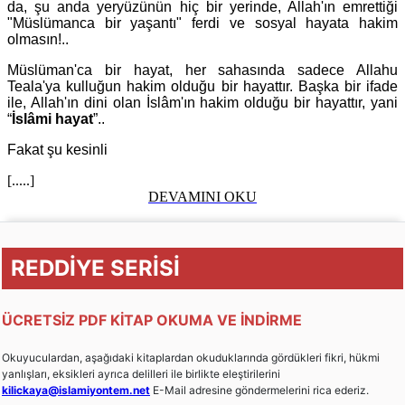
da, şu anda yeryüzünün hiç bir yerinde, Allah'ın emrettiği
"Müslümanca bir yaşantı" ferdi ve sosyal hayata hakim
olmasın!..
Müslüman'ca bir hayat, her sahasında sadece Allahu
Teala'ya kulluğun hakim olduğu bir hayattır. Başka bir ifade
ile, Allah'ın dini olan İslâm'ın hakim olduğu bir hayattır, yani
“
İslâmi hayat
”..
Fakat şu kesinli
[.....]
DEVAMINI OKU
REDDİYE SERİSİ
ÜCRETSİZ PDF KİTAP OKUMA VE İNDİRME
Okuyuculardan, aşağıdaki kitaplardan okuduklarında gördükleri fikri, hükmi
yanlışları, eksikleri ayrıca delilleri ile birlikte eleştirilerini
kilickaya@islamiyontem.net
E-Mail adresine göndermelerini rica ederiz.