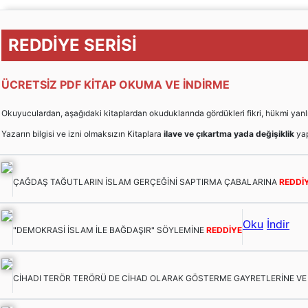
REDDİYE SERİSİ
ÜCRETSİZ PDF KİTAP OKUMA VE İNDİRME
Okuyuculardan, aşağıdaki kitaplardan okuduklarında gördükleri fikri, hükmi yanlışları
Yazarın bilgisi ve izni olmaksızın Kitaplara
ilave ve çıkartma yada değişiklik
yap
ÇAĞDAŞ TAĞUTLARIN İSLAM GERÇEĞİNİ SAPTIRMA ÇABALARINA
REDDİ
Oku
İndir
"DEMOKRASİ İSLAM İLE BAĞDAŞIR" SÖYLEMİNE
REDDİYE
CİHADI TERÖR TERÖRÜ DE CİHAD OLARAK GÖSTERME GAYRETLERİNE V