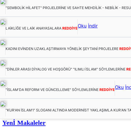
"SEMBOLİK HİLAFET" PROJELERİNE VE SAHTE MEHDİLİK - NEBİLİK - RES
Oku
İndir
LAİKLİĞE VE LAİK ANAYASALARA
REDDİYE
KADINI EVİNDEN UZAKLAŞTIRMAYA YÖNELİK ŞEYTANİ PROJELERE
REDDİ
"DİNLER ARASI DİYALOG VE HOŞGÖRÜ" "ILIMLI İSLAM" SÖYLEMLERİNE
RE
Oku
İnd
"İSLAM'DA REFORM VE GÜNCELLEME" SÖYLEMLERİNE
REDDİYE
"KUR'AN İSLAM'I" SLOGANI ALTINDA MODERNİST YAKLAŞIMLA KUR'AN T
Yenİ Makaleler