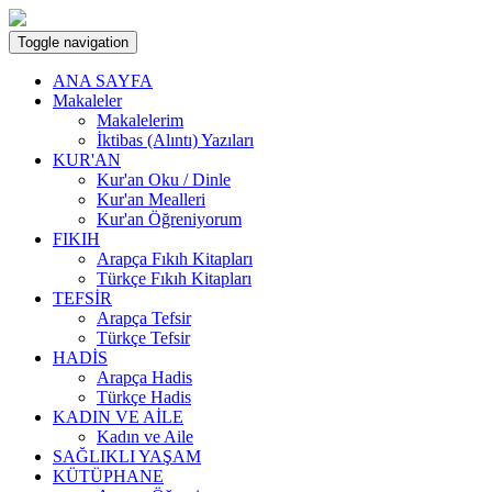
Toggle navigation
ANA SAYFA
Makaleler
Makalelerim
İktibas (Alıntı) Yazıları
KUR'AN
Kur'an Oku / Dinle
Kur'an Mealleri
Kur'an Öğreniyorum
FIKIH
Arapça Fıkıh Kitapları
Türkçe Fıkıh Kitapları
TEFSİR
Arapça Tefsir
Türkçe Tefsir
HADİS
Arapça Hadis
Türkçe Hadis
KADIN VE AİLE
Kadın ve Aile
SAĞLIKLI YAŞAM
KÜTÜPHANE