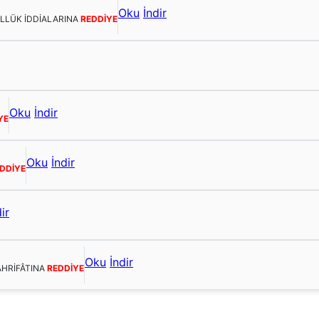
Oku
İndir
ULLÜK İDDİALARINA
REDDİYE
Oku
İndir
YE
Oku
İndir
DDİYE
ir
Oku
İndir
AHRİFÂTINA
REDDİYE