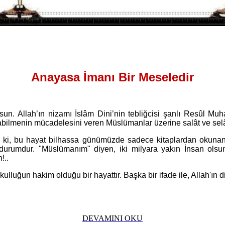
Anayasa İmanı Bir Meseledir
lsun. Allah’ın nizamı İslâm Dini’nin tebliğcisi şanlı Resûl 
olabilmenin mücadelesini veren Müslümanlar üzerine salât ve se
ki, bu hayat bilhassa günümüzde sadece kitaplardan okunan
 durumdur. "Müslümanım" diyen, iki milyara yakın İnsan olsun
!..
uğun hakim olduğu bir hayattır. Başka bir ifade ile, Allah'ın din
DEVAMINI OKU