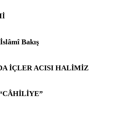
Mİ
 İslâmî Bakış
A İÇLER ACISI HALİMİZ
“CÂHİLİYE”