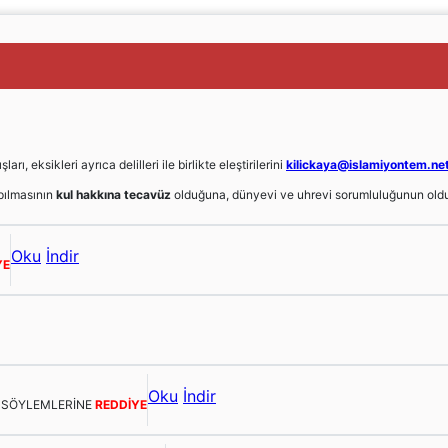
, eksikleri ayrıca delilleri ile birlikte eleştirilerini
kilickaya@islamiyontem.ne
ılmasının
kul hakkına tecavüz
olduğuna, dünyevi ve uhrevi sorumluluğunun oldu
Oku
İndir
YE
Oku
İndir
E SÖYLEMLERİNE
REDDİYE