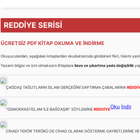
REDDİYE SERİSİ
ÜCRETSİZ PDF KİTAP OKUMA VE İNDİRME
Okuyuculardan, aşağıdaki kitaplardan okuduklarında gördükleri fikri, hükmi yanlışları
Yazarın bilgisi ve izni olmaksızın Kitaplara
ilave ve çıkartma yada değişiklik
yap
ÇAĞDAŞ TAĞUTLARIN İSLAM GERÇEĞİNİ SAPTIRMA ÇABALARINA
REDDİ
Oku
İndir
"DEMOKRASİ İSLAM İLE BAĞDAŞIR" SÖYLEMİNE
REDDİYE
CİHADI TERÖR TERÖRÜ DE CİHAD OLARAK GÖSTERME GAYRETLERİNE V