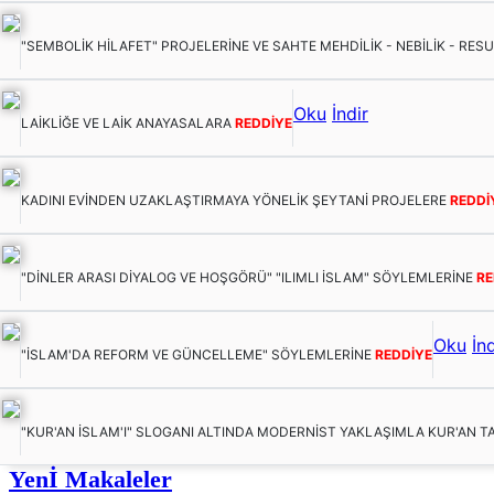
"SEMBOLİK HİLAFET" PROJELERİNE VE SAHTE MEHDİLİK - NEBİLİK - RES
Oku
İndir
LAİKLİĞE VE LAİK ANAYASALARA
REDDİYE
KADINI EVİNDEN UZAKLAŞTIRMAYA YÖNELİK ŞEYTANİ PROJELERE
REDDİ
"DİNLER ARASI DİYALOG VE HOŞGÖRÜ" "ILIMLI İSLAM" SÖYLEMLERİNE
RE
Oku
İnd
"İSLAM'DA REFORM VE GÜNCELLEME" SÖYLEMLERİNE
REDDİYE
"KUR'AN İSLAM'I" SLOGANI ALTINDA MODERNİST YAKLAŞIMLA KUR'AN T
Yenİ Makaleler