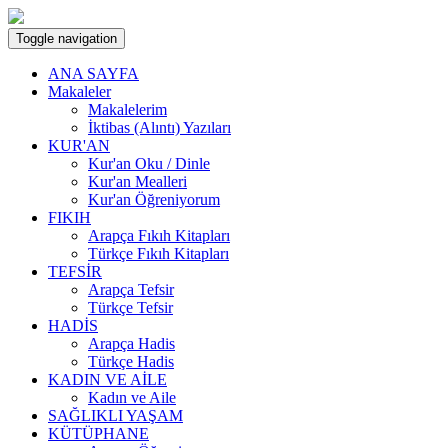
Toggle navigation
ANA SAYFA
Makaleler
Makalelerim
İktibas (Alıntı) Yazıları
KUR'AN
Kur'an Oku / Dinle
Kur'an Mealleri
Kur'an Öğreniyorum
FIKIH
Arapça Fıkıh Kitapları
Türkçe Fıkıh Kitapları
TEFSİR
Arapça Tefsir
Türkçe Tefsir
HADİS
Arapça Hadis
Türkçe Hadis
KADIN VE AİLE
Kadın ve Aile
SAĞLIKLI YAŞAM
KÜTÜPHANE