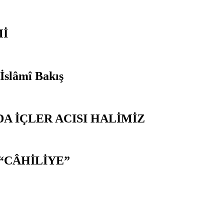
Mİ
 İslâmî Bakış
A İÇLER ACISI HALİMİZ
“CÂHİLİYE”