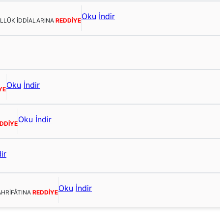
Oku
İndir
ULLÜK İDDİALARINA
REDDİYE
Oku
İndir
YE
Oku
İndir
DDİYE
ir
Oku
İndir
AHRİFÂTINA
REDDİYE