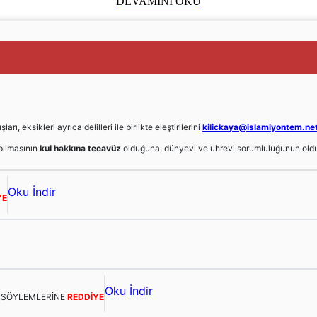
DEVAMINI OKU
, eksikleri ayrıca delilleri ile birlikte eleştirilerini
kilickaya@islamiyontem.ne
ılmasının
kul hakkına tecavüz
olduğuna, dünyevi ve uhrevi sorumluluğunun oldu
Oku
İndir
YE
Oku
İndir
E SÖYLEMLERİNE
REDDİYE