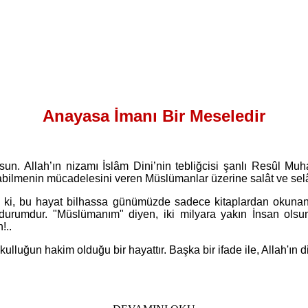
Anayasa İmanı Bir Meseledir
lsun. Allah’ın nizamı İslâm Dini’nin tebliğcisi şanlı Resûl 
olabilmenin mücadelesini veren Müslümanlar üzerine salât ve se
ki, bu hayat bilhassa günümüzde sadece kitaplardan okunan
 durumdur. "Müslümanım" diyen, iki milyara yakın İnsan olsun
!..
uğun hakim olduğu bir hayattır. Başka bir ifade ile, Allah'ın din