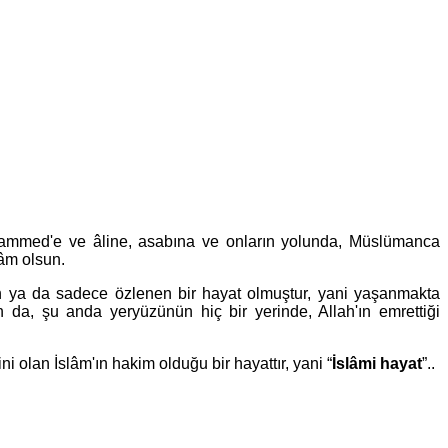
Muhammed'e ve âline, asabına ve onların yolunda, Müslümanca
lâm olsun.
 ya da sadece özlenen bir hayat olmuştur, yani yaşanmakta
 da, şu anda yeryüzünün hiç bir yerinde, Allah'ın emrettiği
i olan İslâm'ın hakim olduğu bir hayattır, yani “
İslâmi hayat
”..