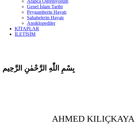
Arapça Öğreniyorum
Genel İslam Tarihi
Peygamberin Hayatı
Sahabelerin Hayatı
Ansiklopediler
KİTAPLAR
İLETİŞİM
بِسْمِ اللّٰهِ الرَّحْمٰنِ الرَّحِيم
AHMED KILIÇKAYA