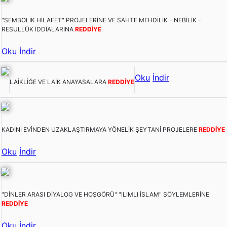
"SEMBOLİK HİLAFET" PROJELERİNE VE SAHTE MEHDİLİK - NEBİLİK -
RESULLÜK İDDİALARINA
REDDİYE
Oku
İndir
Oku
İndir
LAİKLİĞE VE LAİK ANAYASALARA
REDDİYE
KADINI EVİNDEN UZAKLAŞTIRMAYA YÖNELİK ŞEYTANİ PROJELERE
REDDİYE
Oku
İndir
"DİNLER ARASI DİYALOG VE HOŞGÖRÜ" "ILIMLI İSLAM" SÖYLEMLERİNE
REDDİYE
Oku
İndir