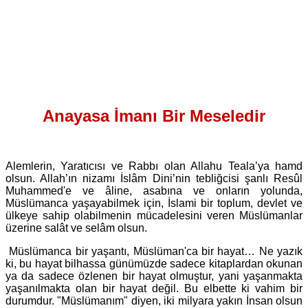
Anayasa İmanı Bir Meseledir
Alemlerin, Yaratıcısı ve Rabbı olan Allahu Teala’ya hamd
olsun. Allah’ın nizamı İslâm Dini’nin tebliğcisi şanlı Resûl
Muhammed'e ve âline, asabına ve onların yolunda,
Müslümanca yaşayabilmek için, İslami bir toplum, devlet ve
ülkeye sahip olabilmenin mücadelesini veren Müslümanlar
üzerine salât ve selâm olsun.
Müslümanca bir yaşantı, Müslüman'ca bir hayat… Ne yazık
ki, bu hayat bilhassa günümüzde sadece kitaplardan okunan
ya da sadece özlenen bir hayat olmuştur, yani yaşanmakta
yaşanılmakta olan bir hayat değil. Bu elbette ki vahim bir
durumdur. "Müslümanım" diyen, iki milyara yakın İnsan olsun