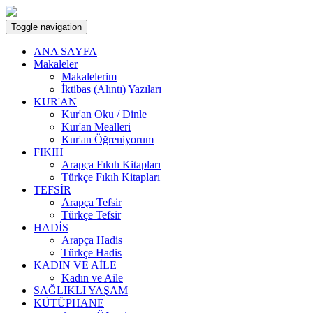
Toggle navigation
ANA SAYFA
Makaleler
Makalelerim
İktibas (Alıntı) Yazıları
KUR'AN
Kur'an Oku / Dinle
Kur'an Mealleri
Kur'an Öğreniyorum
FIKIH
Arapça Fıkıh Kitapları
Türkçe Fıkıh Kitapları
TEFSİR
Arapça Tefsir
Türkçe Tefsir
HADİS
Arapça Hadis
Türkçe Hadis
KADIN VE AİLE
Kadın ve Aile
SAĞLIKLI YAŞAM
KÜTÜPHANE