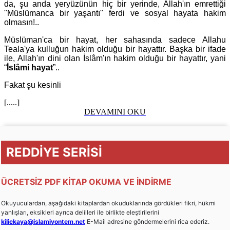
da, şu anda yeryüzünün hiç bir yerinde, Allah'ın emrettiği
"Müslümanca bir yaşantı" ferdi ve sosyal hayata hakim
olmasın!..
Müslüman'ca bir hayat, her sahasında sadece Allahu
Teala'ya kulluğun hakim olduğu bir hayattır. Başka bir ifade
ile, Allah'ın dini olan İslâm'ın hakim olduğu bir hayattır, yani
“
İslâmi hayat
”..
Fakat şu kesinli
[.....]
DEVAMINI OKU
REDDİYE SERİSİ
ÜCRETSİZ PDF KİTAP OKUMA VE İNDİRME
Okuyuculardan, aşağıdaki kitaplardan okuduklarında gördükleri fikri, hükmi
yanlışları, eksikleri ayrıca delilleri ile birlikte eleştirilerini
kilickaya@islamiyontem.net
E-Mail adresine göndermelerini rica ederiz.