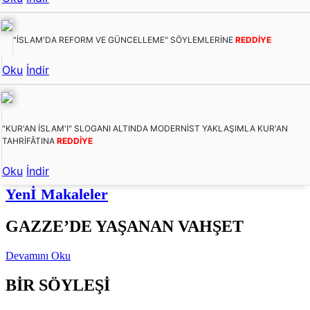
"İSLAM'DA REFORM VE GÜNCELLEME" SÖYLEMLERİNE
REDDİYE
Oku
İndir
"KUR'AN İSLAM'I" SLOGANI ALTINDA MODERNİST YAKLAŞIMLA KUR'AN
TAHRİFÂTINA
REDDİYE
Oku
İndir
Yenİ Makaleler
GAZZE’DE YAŞANAN VAHŞET
Devamını Oku
BİR SÖYLEŞİ