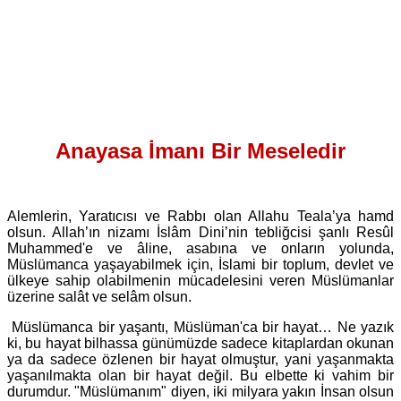
Anayasa İmanı Bir Meseledir
Alemlerin, Yaratıcısı ve Rabbı olan Allahu Teala’ya hamd
olsun. Allah’ın nizamı İslâm Dini’nin tebliğcisi şanlı Resûl
Muhammed'e ve âline, asabına ve onların yolunda,
Müslümanca yaşayabilmek için, İslami bir toplum, devlet ve
ülkeye sahip olabilmenin mücadelesini veren Müslümanlar
üzerine salât ve selâm olsun.
Müslümanca bir yaşantı, Müslüman'ca bir hayat… Ne yazık
ki, bu hayat bilhassa günümüzde sadece kitaplardan okunan
ya da sadece özlenen bir hayat olmuştur, yani yaşanmakta
yaşanılmakta olan bir hayat değil. Bu elbette ki vahim bir
durumdur. "Müslümanım" diyen, iki milyara yakın İnsan olsun