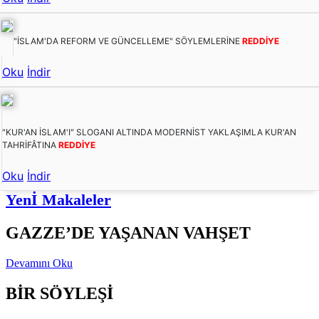
"İSLAM'DA REFORM VE GÜNCELLEME" SÖYLEMLERİNE
REDDİYE
Oku
İndir
"KUR'AN İSLAM'I" SLOGANI ALTINDA MODERNİST YAKLAŞIMLA KUR'AN
TAHRİFÂTINA
REDDİYE
Oku
İndir
Yenİ Makaleler
GAZZE’DE YAŞANAN VAHŞET
Devamını Oku
BİR SÖYLEŞİ