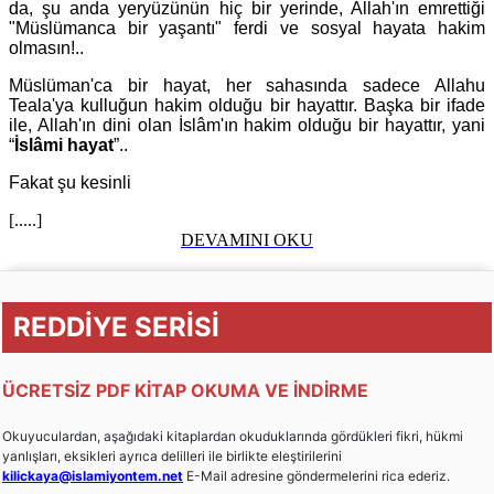
da, şu anda yeryüzünün hiç bir yerinde, Allah'ın emrettiği
"Müslümanca bir yaşantı" ferdi ve sosyal hayata hakim
olmasın!..
Müslüman'ca bir hayat, her sahasında sadece Allahu
Teala'ya kulluğun hakim olduğu bir hayattır. Başka bir ifade
ile, Allah'ın dini olan İslâm'ın hakim olduğu bir hayattır, yani
“
İslâmi hayat
”..
Fakat şu kesinli
[.....]
DEVAMINI OKU
REDDİYE SERİSİ
ÜCRETSİZ PDF KİTAP OKUMA VE İNDİRME
Okuyuculardan, aşağıdaki kitaplardan okuduklarında gördükleri fikri, hükmi
yanlışları, eksikleri ayrıca delilleri ile birlikte eleştirilerini
kilickaya@islamiyontem.net
E-Mail adresine göndermelerini rica ederiz.