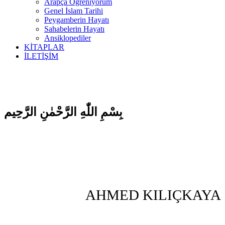
Arapça Öğreniyorum
Genel İslam Tarihi
Peygamberin Hayatı
Sahabelerin Hayatı
Ansiklopediler
KİTAPLAR
İLETİŞİM
بِسْمِ اللّٰهِ الرَّحْمٰنِ الرَّحِيم
AHMED KILIÇKAYA