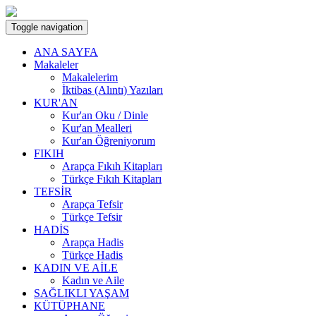
Toggle navigation
ANA SAYFA
Makaleler
Makalelerim
İktibas (Alıntı) Yazıları
KUR'AN
Kur'an Oku / Dinle
Kur'an Mealleri
Kur'an Öğreniyorum
FIKIH
Arapça Fıkıh Kitapları
Türkçe Fıkıh Kitapları
TEFSİR
Arapça Tefsir
Türkçe Tefsir
HADİS
Arapça Hadis
Türkçe Hadis
KADIN VE AİLE
Kadın ve Aile
SAĞLIKLI YAŞAM
KÜTÜPHANE