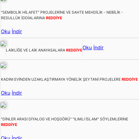
"SEMBOLİK HİLAFET" PROJELERİNE VE SAHTE MEHDİLİK - NEBİLİK -
RESULLÜK İDDİALARINA
REDDİYE
Oku
İndir
Oku
İndir
LAİKLİĞE VE LAİK ANAYASALARA
REDDİYE
KADINI EVİNDEN UZAKLAŞTIRMAYA YÖNELİK ŞEYTANİ PROJELERE
REDDİYE
Oku
İndir
"DİNLER ARASI DİYALOG VE HOŞGÖRÜ" "ILIMLI İSLAM" SÖYLEMLERİNE
REDDİYE
Oku
İndir