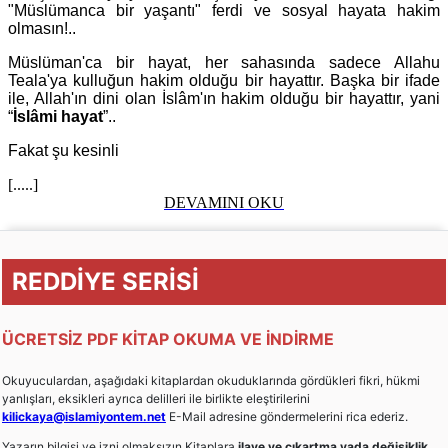
"Müslümanca bir yaşantı" ferdi ve sosyal hayata hakim
olmasın!..
Müslüman'ca bir hayat, her sahasında sadece Allahu
Teala'ya kulluğun hakim olduğu bir hayattır. Başka bir ifade
ile, Allah'ın dini olan İslâm'ın hakim olduğu bir hayattır, yani
“
İslâmi hayat
”..
Fakat şu kesinli
[.....]
DEVAMINI OKU
REDDİYE SERİSİ
ÜCRETSİZ PDF KİTAP OKUMA VE İNDİRME
Okuyuculardan, aşağıdaki kitaplardan okuduklarında gördükleri fikri, hükmi
yanlışları, eksikleri ayrıca delilleri ile birlikte eleştirilerini
kilickaya@islamiyontem.net
E-Mail adresine göndermelerini rica ederiz.
Yazarın bilgisi ve izni olmaksızın Kitaplara
ilave ve çıkartma yada değişiklik