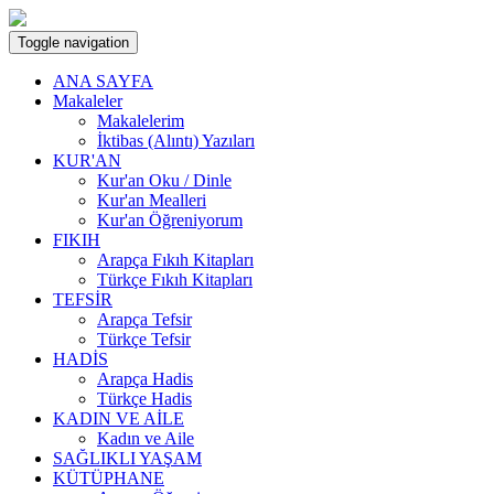
Toggle navigation
ANA SAYFA
Makaleler
Makalelerim
İktibas (Alıntı) Yazıları
KUR'AN
Kur'an Oku / Dinle
Kur'an Mealleri
Kur'an Öğreniyorum
FIKIH
Arapça Fıkıh Kitapları
Türkçe Fıkıh Kitapları
TEFSİR
Arapça Tefsir
Türkçe Tefsir
HADİS
Arapça Hadis
Türkçe Hadis
KADIN VE AİLE
Kadın ve Aile
SAĞLIKLI YAŞAM
KÜTÜPHANE