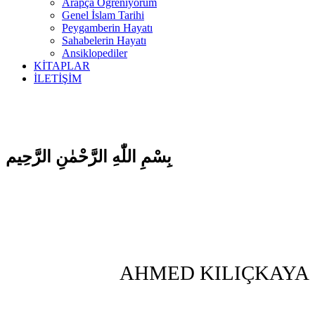
Arapça Öğreniyorum
Genel İslam Tarihi
Peygamberin Hayatı
Sahabelerin Hayatı
Ansiklopediler
KİTAPLAR
İLETİŞİM
بِسْمِ اللّٰهِ الرَّحْمٰنِ الرَّحِيم
AHMED KILIÇKAYA