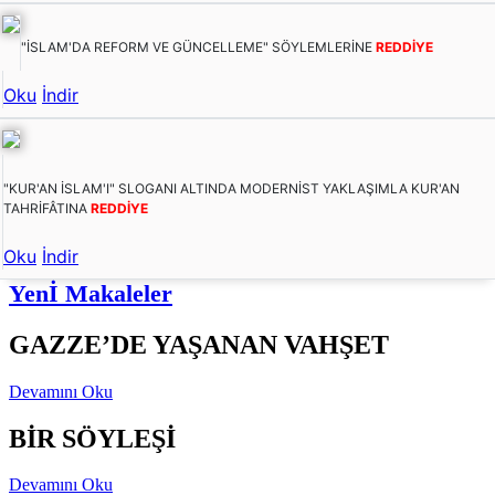
"İSLAM'DA REFORM VE GÜNCELLEME" SÖYLEMLERİNE
REDDİYE
Oku
İndir
"KUR'AN İSLAM'I" SLOGANI ALTINDA MODERNİST YAKLAŞIMLA KUR'AN
TAHRİFÂTINA
REDDİYE
Oku
İndir
Yenİ Makaleler
GAZZE’DE YAŞANAN VAHŞET
Devamını Oku
BİR SÖYLEŞİ
Devamını Oku