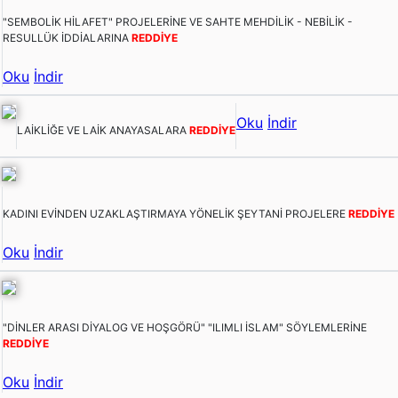
"SEMBOLİK HİLAFET" PROJELERİNE VE SAHTE MEHDİLİK - NEBİLİK -
RESULLÜK İDDİALARINA
REDDİYE
Oku
İndir
Oku
İndir
LAİKLİĞE VE LAİK ANAYASALARA
REDDİYE
KADINI EVİNDEN UZAKLAŞTIRMAYA YÖNELİK ŞEYTANİ PROJELERE
REDDİYE
Oku
İndir
"DİNLER ARASI DİYALOG VE HOŞGÖRÜ" "ILIMLI İSLAM" SÖYLEMLERİNE
REDDİYE
Oku
İndir