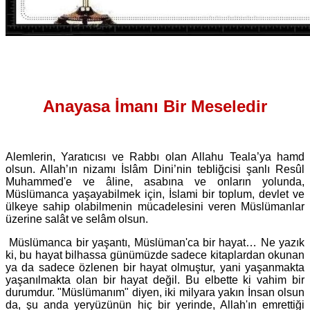
Anayasa İmanı Bir Meseledir
Alemlerin, Yaratıcısı ve Rabbı olan Allahu Teala’ya hamd
olsun. Allah’ın nizamı İslâm Dini’nin tebliğcisi şanlı Resûl
Muhammed'e ve âline, asabına ve onların yolunda,
Müslümanca yaşayabilmek için, İslami bir toplum, devlet ve
ülkeye sahip olabilmenin mücadelesini veren Müslümanlar
üzerine salât ve selâm olsun.
Müslümanca bir yaşantı, Müslüman'ca bir hayat… Ne yazık
ki, bu hayat bilhassa günümüzde sadece kitaplardan okunan
ya da sadece özlenen bir hayat olmuştur, yani yaşanmakta
yaşanılmakta olan bir hayat değil. Bu elbette ki vahim bir
durumdur. "Müslümanım" diyen, iki milyara yakın İnsan olsun
da, şu anda yeryüzünün hiç bir yerinde, Allah'ın emrettiği