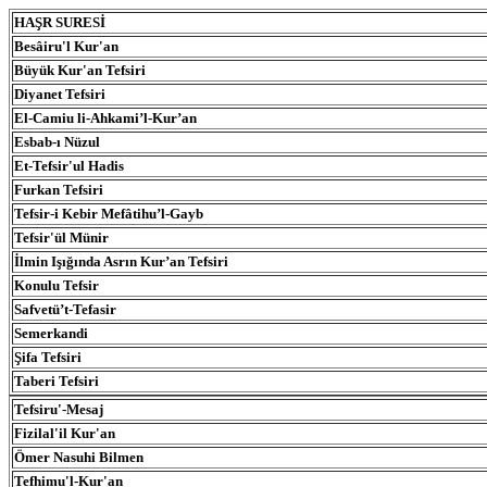
HAŞR SURESI
Besâiru'l Kur'an
Büyük Kur'an Tefsiri
Diyanet Tefsiri
El-Camiu li-Ahkami’l-Kur’an
Esbab-ı Nüzul
Et-Tefsir'ul Hadis
Furkan Tefsiri
Tefsir-i Kebir Mefâtihu’l-Gayb
Tefsir'ül Münir
İlmin Işığında Asrın Kur’an Tefsiri
Konulu Tefsir
Safvetü’t-Tefasir
Semerkandi
Şifa Tefsiri
Taberi Tefsiri
Tefsiru'-Mesaj
Fizilal'il Kur'an
Ömer Nasuhi Bilmen
Tefhimu'l-Kur'an