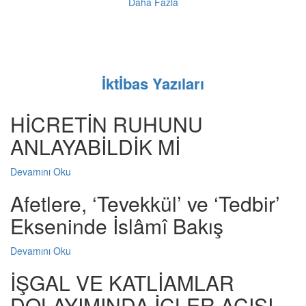
Daha Fazla
İktİbas Yazıları
HİCRETİN RUHUNU
ANLAYABİLDİK Mİ
Devamını Oku
Afetlere, ‘Tevekkül’ ve ‘Tedbir’
Ekseninde İslâmî Bakış
Devamını Oku
İŞGAL VE KATLİAMLAR
DOLAYIMINDA İÇLER ACISI