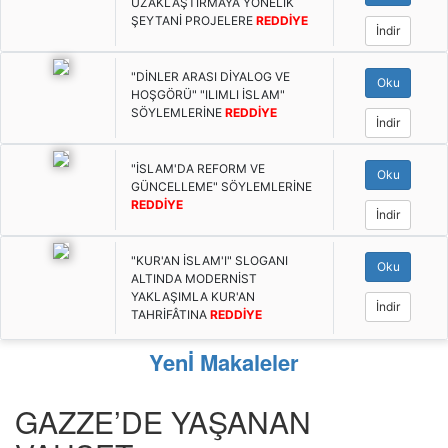
UZAKLAŞTIRMAYA YÖNELİK
ŞEYTANİ PROJELERE
REDDİYE
İndir
"DİNLER ARASI DİYALOG VE
Oku
HOŞGÖRÜ" "ILIMLI İSLAM"
SÖYLEMLERİNE
REDDİYE
İndir
"İSLAM'DA REFORM VE
Oku
GÜNCELLEME" SÖYLEMLERİNE
REDDİYE
İndir
"KUR'AN İSLAM'I" SLOGANI
Oku
ALTINDA MODERNİST
YAKLAŞIMLA KUR'AN
İndir
TAHRİFÂTINA
REDDİYE
Yenİ Makaleler
GAZZE’DE YAŞANAN