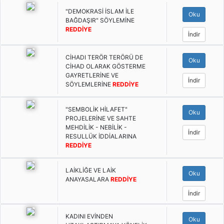
"DEMOKRASİ İSLAM İLE
Oku
BAĞDAŞIR" SÖYLEMİNE
REDDİYE
İndir
CİHADI TERÖR TERÖRÜ DE
Oku
CİHAD OLARAK GÖSTERME
GAYRETLERİNE VE
İndir
SÖYLEMLERİNE
REDDİYE
"SEMBOLİK HİLAFET"
Oku
PROJELERİNE VE SAHTE
MEHDİLİK - NEBİLİK -
İndir
RESULLÜK İDDİALARINA
REDDİYE
LAİKLİĞE VE LAİK
Oku
ANAYASALARA
REDDİYE
İndir
KADINI EVİNDEN
Oku