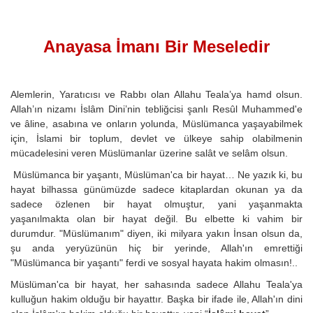
Anayasa İmanı Bir Meseledir
Alemlerin, Yaratıcısı ve Rabbı olan Allahu Teala’ya hamd olsun.
Allah’ın nizamı İslâm Dini’nin tebliğcisi şanlı Resûl Muhammed'e
ve âline, asabına ve onların yolunda, Müslümanca yaşayabilmek
için, İslami bir toplum, devlet ve ülkeye sahip olabilmenin
mücadelesini veren Müslümanlar üzerine salât ve selâm olsun.
Müslümanca bir yaşantı, Müslüman'ca bir hayat… Ne yazık ki, bu
hayat bilhassa günümüzde sadece kitaplardan okunan ya da
sadece özlenen bir hayat olmuştur, yani yaşanmakta
yaşanılmakta olan bir hayat değil. Bu elbette ki vahim bir
durumdur. "Müslümanım" diyen, iki milyara yakın İnsan olsun da,
şu anda yeryüzünün hiç bir yerinde, Allah'ın emrettiği
"Müslümanca bir yaşantı" ferdi ve sosyal hayata hakim olmasın!..
Müslüman'ca bir hayat, her sahasında sadece Allahu Teala'ya
kulluğun hakim olduğu bir hayattır. Başka bir ifade ile, Allah'ın dini