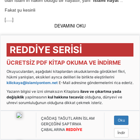
olan İslâm'ın hakim olduğu bir hayattır, yani “
İslâmi hayat
”..
Fakat şu kesinli
[.....]
DEVAMINI OKU
REDDİYE SERİSİ
ÜCRETSİZ PDF KİTAP OKUMA VE İNDİRME
Okuyuculardan, aşağıdaki kitaplardan okuduklarında gördükleri fikri,
hükmi yanlışları, eksikleri ayrıca delilleri ile birlikte eleştirilerini
kilickaya@islamiyontem.net
E-Mail adresine göndermelerini rica ederiz.
Yazarın bilgisi ve izni olmaksızın Kitaplara
ilave ve çıkartma yada
değişiklik
yapılmasının
kul hakkına tecavüz
olduğuna, dünyevi ve
uhrevi sorumluluğunun olduğuna dikkat çekmek isteriz.
ÇAĞDAŞ TAĞUTLARIN İSLAM
Oku
GERÇEĞİNİ SAPTIRMA
ÇABALARINA
REDDİYE
İndir